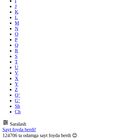
I
J
K
L
M
N
O
P
Q
R
S
T
U
V
X
Y
Z
O‘
G‘
Sh
Ch
Saralash
Sayt foyda berdi!
124706
ta odamga sayt foyda berdi 😊