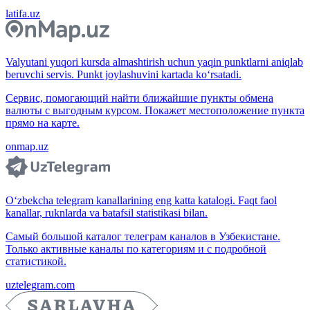
latifa.uz
Valyutani yuqori kursda almashtirish uchun yaqin punktlarni aniqlab
beruvchi servis. Punkt joylashuvini kartada ko‘rsatadi.
Сервис, помогающий найти ближайшие пункты обмена
валюты с выгодным курсом. Покажет местоположение пункта
прямо на карте.
onmap.uz
O‘zbekcha telegram kanallarining eng katta katalogi. Faqt faol
kanallar, ruknlarda va batafsil statistikasi bilan.
Самый большой каталог телеграм каналов в Узбекистане.
Только активные каналы по категориям и с подробной
статистикой.
uztelegram.com