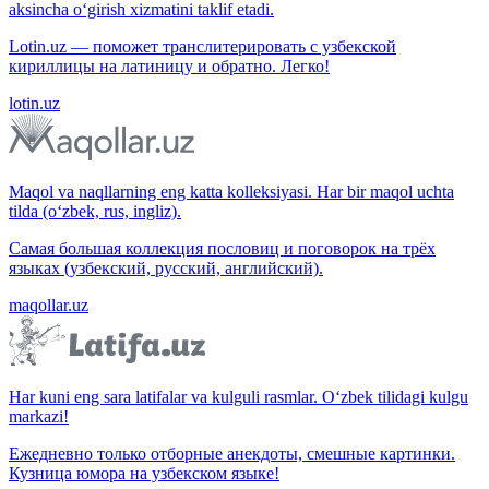
aksincha o‘girish xizmatini taklif etadi.
Lotin.uz — поможет транслитерировать с узбекской
кириллицы на латиницу и обратно. Легко!
lotin.uz
Maqol va naqllarning eng katta kolleksiyasi. Har bir maqol uchta
tilda (o‘zbek, rus, ingliz).
Самая большая коллекция пословиц и поговорок на трёх
языках (узбекский, русский, английский).
maqollar.uz
Har kuni eng sara latifalar va kulguli rasmlar. O‘zbek tilidagi kulgu
markazi!
Ежедневно только отборные анекдоты, смешные картинки.
Кузница юмора на узбекском языке!