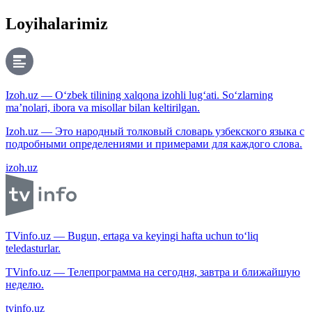
Loyihalarimiz
Izoh.uz — O‘zbek tilining xalqona izohli lug‘ati. So‘zlarning
ma’nolari, ibora va misollar bilan keltirilgan.
Izoh.uz — Это народный толковый словарь узбекского языка с
подробными определениями и примерами для каждого слова.
izoh.uz
TVinfo.uz — Bugun, ertaga va keyingi hafta uchun to‘liq
teledasturlar.
TVinfo.uz — Телепрограмма на сегодня, завтра и ближайшую
неделю.
tvinfo.uz