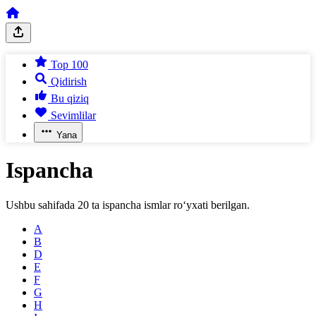
Top 100
Qidirish
Bu qiziq
Sevimlilar
Yana
Ispancha
Ushbu sahifada
20
ta
ispancha
ismlar ro‘yxati berilgan.
A
B
D
E
F
G
H