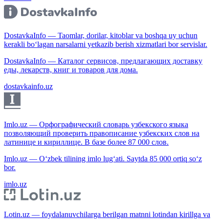
DostavkaInfo — Taomlar, dorilar, kitoblar va boshqa uy uchun
kerakli bo‘lagan narsalarni yetkazib berish xizmatlari bor servislar.
DostavkaInfo — Каталог сервисов, предлагающих доставку
еды, лекарств, книг и товаров для дома.
dostavkainfo.uz
Imlo.uz — Орфографический словарь узбекского языка
позволяющий проверить правописание узбекских слов на
латинице и кириллице. В базе более 87 000 слов.
Imlo.uz — O‘zbek tilining imlo lug‘ati. Saytda 85 000 ortiq so‘z
bor.
imlo.uz
Lotin.uz — foydalanuvchilarga berilgan matnni lotindan kirillga va