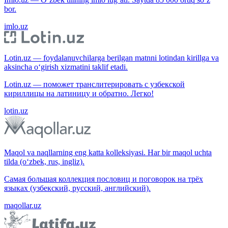
bor.
imlo.uz
Lotin.uz — foydalanuvchilarga berilgan matnni lotindan kirillga va
aksincha o‘girish xizmatini taklif etadi.
Lotin.uz — поможет транслитерировать с узбекской
кириллицы на латиницу и обратно. Легко!
lotin.uz
Maqol va naqllarning eng katta kolleksiyasi. Har bir maqol uchta
tilda (o‘zbek, rus, ingliz).
Самая большая коллекция пословиц и поговорок на трёх
языках (узбекский, русский, английский).
maqollar.uz