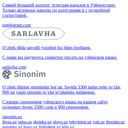
Самый большой каталог телеграм каналов в Узбекистане.
Только активные каналы по категориям и с подробной
статистикой.
uztelegram.com
O‘zbek tilida savodli yozishni biz bilan boshlang.
С нами вы научитесь грамотно писать на узбекском языке.
sarlavha.com
O‘zbek tilining sinonimlar lug‘ati. Saytda 3300 tadan ortiq so‘zlar,
900 ga yaqin sinonim so‘zlar to‘plamiga jamlangan.
Словарь синонимов узбекского языка на нашем сайте
содержит более 3300 слов и 900 синонимов.
sinonim.uz
ibora.uz
salsa.uz
skripka.uz
slovo.uz
television.uz
vatt.uz
iboralar.uz
resumes.uz
havo.uz
futboltest.uz
klip.uz