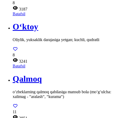
8
3187
Batafsil
O‘ktoy
Oliylik, yuksaklik darajasiga yetgan; kuchli, qudratli
8
3241
Batafsil
Qalmoq
o‘zbeklarning qalmoq qabilasiga mansub bola (mo‘g‘ulcha:
xalimag - “aralash“, “kurama“)
11