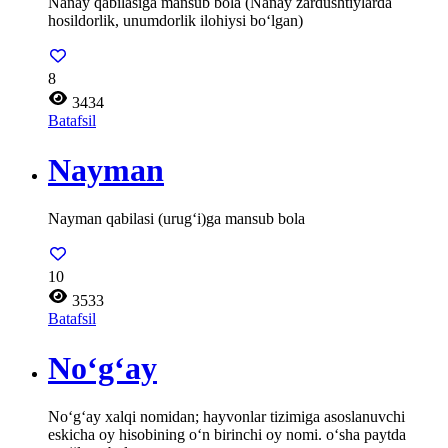
Nanay qabilasiga mansub bola (Nanay zardushtiylarda
hosildorlik, unumdorlik ilohiysi bo‘lgan)
8
3434
Batafsil
Nayman
Nayman qabilasi (urug‘i)ga mansub bola
10
3533
Batafsil
No‘g‘ay
No‘g‘ay xalqi nomidan; hayvonlar tizimiga asoslanuvchi
eskicha oy hisobining o‘n birinchi oy nomi. o‘sha paytda