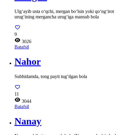
Ulg‘ayib usta o‘qchi, mergan bo‘lsin yoki qo‘ng‘irot
urug‘ining mergancha urug‘iga mansub bola
9
3026
Batafsil
Nahor
Subhidamda, tong payti tug‘ilgan bola
11
3044
Batafsil
Nanay