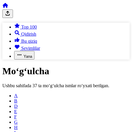
Top 100
Qidirish
Bu qiziq
Sevimlilar
Yana
Mo‘g‘ulcha
Ushbu sahifada
37
ta
mo‘g‘ulcha
ismlar ro‘yxati berilgan.
A
B
D
E
F
G
H