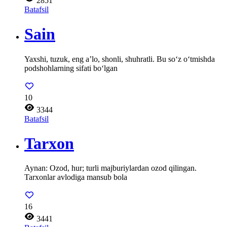
2851
Batafsil
Sain
Yaxshi, tuzuk, eng a’lo, shonli, shuhratli. Bu so‘z o‘tmishda
podshohlarning sifati bo‘lgan
10
3344
Batafsil
Tarxon
Aynan: Ozod, hur; turli majburiylardan ozod qilingan.
Tarxonlar avlodiga mansub bola
16
3441