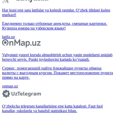
Har kuni eng sara latifalar va kulguli rasmlar. O‘zbek tilidagi kulgu
markazi!
Ежедневно только отборные анекдоты, смешные картинки.
Кузница юмора на узбекском языке!
latifa.uz
Valyutani yuqori kursda almashtirish uchun yaqin punktlarni aniqlab
beruvchi servis. Punkt joylashuvini kartada ko‘rsatadi.
Сервис, помогающий найти ближайшие пункты обмена
валюты с выгодным курсом. Покажет местоположение пункта
прямо на карте.
onmap.uz
O‘zbekcha telegram kanallarining eng katta katalogi. Faqt faol
kanallar, ruknlarda va batafsil statistikasi bilan.