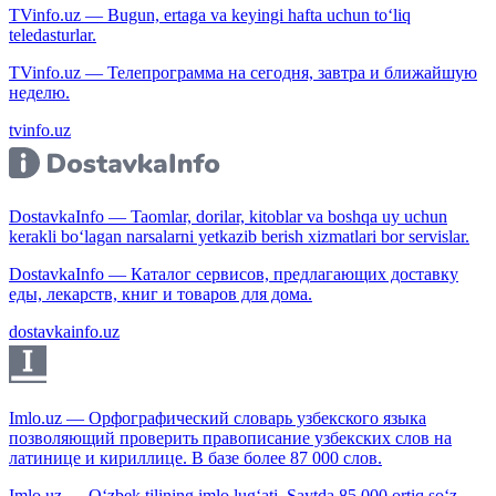
TVinfo.uz — Bugun, ertaga va keyingi hafta uchun to‘liq
teledasturlar.
TVinfo.uz — Телепрограмма на сегодня, завтра и ближайшую
неделю.
tvinfo.uz
DostavkaInfo — Taomlar, dorilar, kitoblar va boshqa uy uchun
kerakli bo‘lagan narsalarni yetkazib berish xizmatlari bor servislar.
DostavkaInfo — Каталог сервисов, предлагающих доставку
еды, лекарств, книг и товаров для дома.
dostavkainfo.uz
Imlo.uz — Орфографический словарь узбекского языка
позволяющий проверить правописание узбекских слов на
латинице и кириллице. В базе более 87 000 слов.
Imlo.uz — O‘zbek tilining imlo lug‘ati. Saytda 85 000 ortiq so‘z