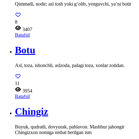
Qimmatli, nodir; asl tosh yoki g‘olib, yenguvchi, ya’ni botir
8
3407
Batafsil
Botu
Asl, toza, ishonchli, aslzoda, palagi toza, xonlar zotidan.
11
3954
Batafsil
Chingiz
Buyuk, qudratli, dovyurak, pahlavon. Mashhur jahongir
Chingizxon nomiga nisbat berilgan ism