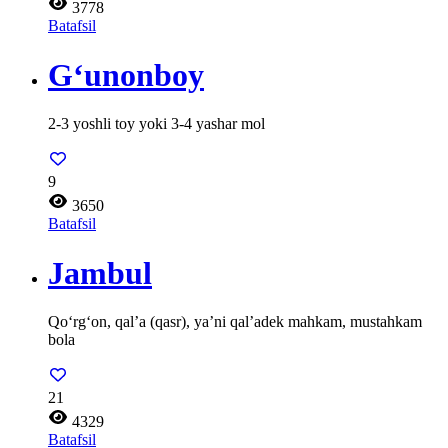
3778
Batafsil
G‘unonboy
2-3 yoshli toy yoki 3-4 yashar mol
9
3650
Batafsil
Jambul
Qo‘rg‘on, qal’a (qasr), ya’ni qal’adek mahkam, mustahkam
bola
21
4329
Batafsil