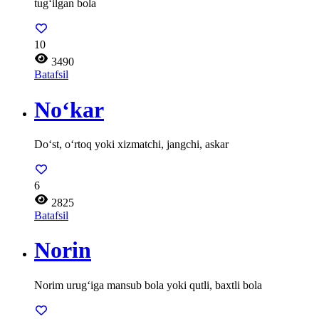
tug‘ilgan bola
10
3490
Batafsil
No‘kar
Do‘st, o‘rtoq yoki xizmatchi, jangchi, askar
6
2825
Batafsil
Norin
Norim urug‘iga mansub bola yoki qutli, baxtli bola