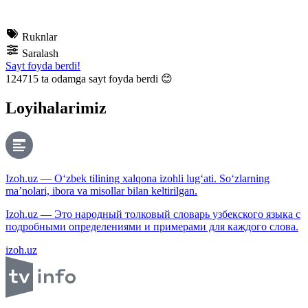
Ruknlar
Saralash
Sayt foyda berdi!
124715
ta odamga sayt foyda berdi 😊
Loyihalarimiz
Izoh.uz — O‘zbek tilining xalqona izohli lug‘ati. So‘zlarning
ma’nolari, ibora va misollar bilan keltirilgan.
Izoh.uz — Это народный толковый словарь узбекского языка с
подробными определениями и примерами для каждого слова.
izoh.uz