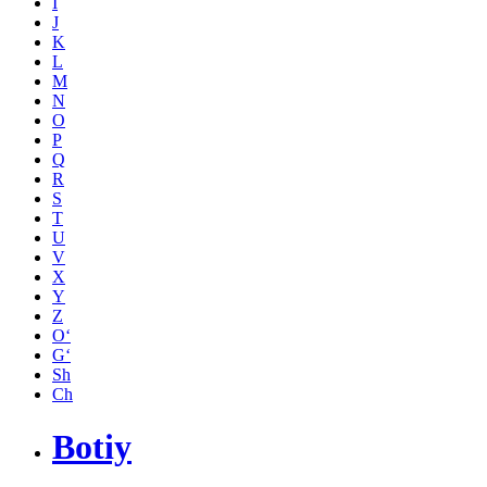
I
J
K
L
M
N
O
P
Q
R
S
T
U
V
X
Y
Z
O‘
G‘
Sh
Ch
Botiy