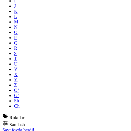
I
J
K
L
M
N
O
P
Q
R
S
T
U
V
X
Y
Z
O‘
G‘
Sh
Ch
Ruknlar
Saralash
Sayt foyda berdi!