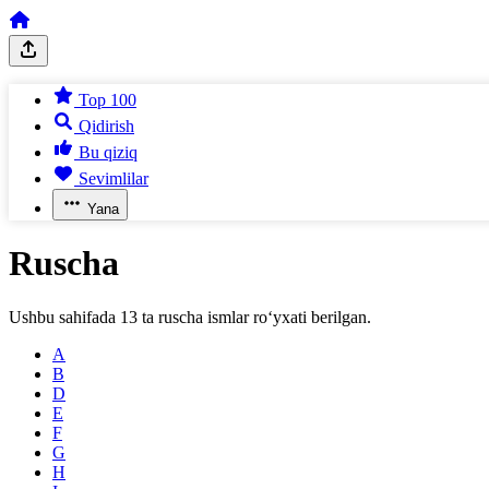
Top 100
Qidirish
Bu qiziq
Sevimlilar
Yana
Ruscha
Ushbu sahifada
13
ta
ruscha
ismlar ro‘yxati berilgan.
A
B
D
E
F
G
H