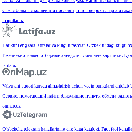
Maqol va naqllarning eng katta kolleksiyasi. Har bir maqol uchta tilda 
Самая большая коллекция пословиц и поговорок на трёх языках
maqollar.uz
Har kuni eng sara latifalar va kulguli rasmlar. O‘zbek tilidagi kulgu m
Ежедневно только отборные анекдоты, смешные картинки. Куз
latifa.uz
Valyutani yuqori kursda almashtirish uchun yaqin punktlarni aniqlab b
Сервис, помогающий найти ближайшие пункты обмена валюты 
onmap.uz
O‘zbekcha telegram kanallarining eng katta katalogi. Faqt faol kanallar,