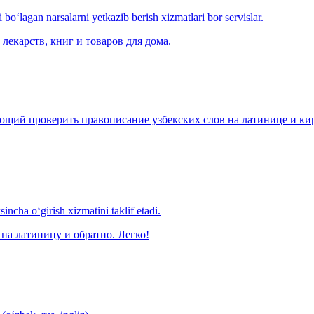
o‘lagan narsalarni yetkazib berish xizmatlari bor servislar.
лекарств, книг и товаров для дома.
щий проверить правописание узбекских слов на латинице и кири
ncha o‘girish xizmatini taklif etadi.
на латиницу и обратно. Легко!