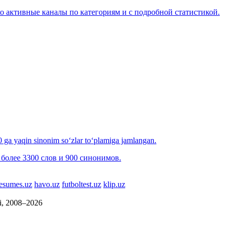
о активные каналы по категориям и с подробной статистикой.
00 ga yaqin sinonim so‘zlar to‘plamiga jamlangan.
более 3300 слов и 900 синонимов.
esumes.uz
havo.uz
futboltest.uz
klip.uz
si, 2008–2026