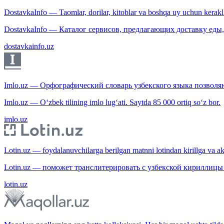
DostavkaInfo — Taomlar, dorilar, kitoblar va boshqa uy uchun kerakli b
DostavkaInfo — Каталог сервисов, предлагающих доставку еды, 
dostavkainfo.uz
Imlo.uz — Орфографический словарь узбекского языка позволяю
Imlo.uz — O‘zbek tilining imlo lug‘ati. Saytda 85 000 ortiq so‘z bor.
imlo.uz
Lotin.uz — foydalanuvchilarga berilgan matnni lotindan kirillga va aksi
Lotin.uz — поможет транслитерировать с узбекской кириллицы 
lotin.uz