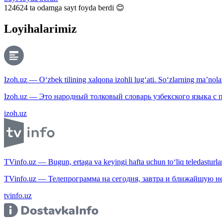
124624
ta odamga sayt foyda berdi 😊
Loyihalarimiz
Izoh.uz — O‘zbek tilining xalqona izohli lug‘ati. So‘zlarning ma’nolari
Izoh.uz — Это народный толковый словарь узбекского языка с
izoh.uz
TVinfo.uz — Bugun, ertaga va keyingi hafta uchun to‘liq teledasturlar
TVinfo.uz — Телепрограмма на сегодня, завтра и ближайшую н
tvinfo.uz