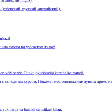
(o‘zbek, rus, ingliz).
 (узбекский, русский, английский).
arkazi!
ница юмора на узбекском языке!
eruvchi servis. Punkt joylashuvini kartada ko‘rsatadi.
с выгодным курсом. Покажет местоположение пункта прямо на 
 ruknlarda va batafsil statistikasi bilan.