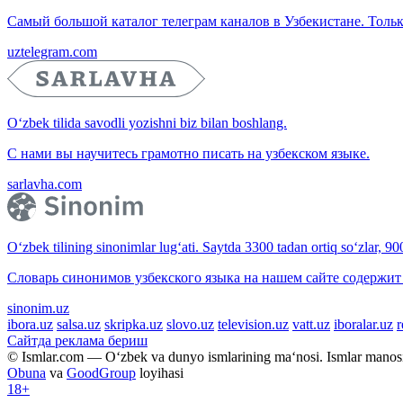
Самый большой каталог телеграм каналов в Узбекистане. Тольк
uztelegram.com
O‘zbek tilida savodli yozishni biz bilan boshlang.
С нами вы научитесь грамотно писать на узбекском языке.
sarlavha.com
O‘zbek tilining sinonimlar lug‘ati. Saytda 3300 tadan ortiq so‘zlar, 9
Словарь синонимов узбекского языка на нашем сайте содержит 
sinonim.uz
ibora.uz
salsa.uz
skripka.uz
slovo.uz
television.uz
vatt.uz
iboralar.uz
r
Сайтда реклама бериш
© Ismlar.com — O‘zbek va dunyo ismlarining ma‘nosi. Ismlar mano
Obuna
va
GoodGroup
loyihasi
18+