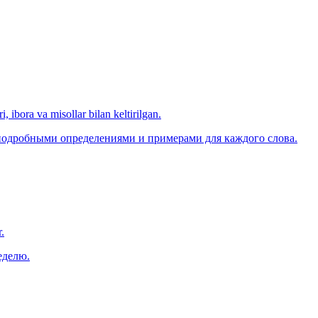
, ibora va misollar bilan keltirilgan.
 подробными определениями и примерами для каждого слова.
.
еделю.