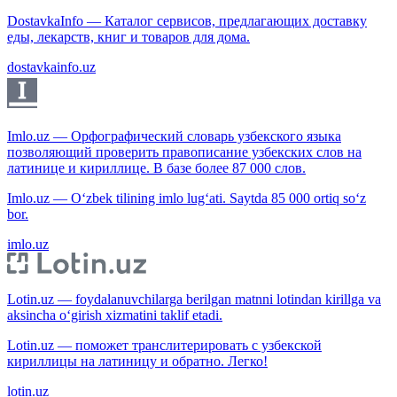
DostavkaInfo — Каталог сервисов, предлагающих доставку
еды, лекарств, книг и товаров для дома.
dostavkainfo.uz
Imlo.uz — Орфографический словарь узбекского языка
позволяющий проверить правописание узбекских слов на
латинице и кириллице. В базе более 87 000 слов.
Imlo.uz — O‘zbek tilining imlo lug‘ati. Saytda 85 000 ortiq so‘z
bor.
imlo.uz
Lotin.uz — foydalanuvchilarga berilgan matnni lotindan kirillga va
aksincha o‘girish xizmatini taklif etadi.
Lotin.uz — поможет транслитерировать с узбекской
кириллицы на латиницу и обратно. Легко!
lotin.uz