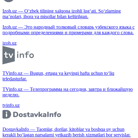
Izoh.uz — O‘zbek tilining xalqona izohli lug‘ati. So‘zlarning
ma’nolari, ibora va misollar bilan keltirilgan.
Izoh.uz — Это народный толковый словарь узбекского языка с
подробными определениями и примерами для каждого слова.
izoh.uz
TVinfo.uz — Bugun, ertaga va keyingi hafta uchun to‘liq
teledasturlar.
TVinfo.uz — Телепрограмма на сегодня, завтра и ближайшую
неделю.
tvinfo.uz
DostavkaInfo — Taomlar, dorilar, kitoblar va boshqa uy uchun
kerakli bo‘lagan narsalarni yetkazib berish xizmatlari bor servislar.