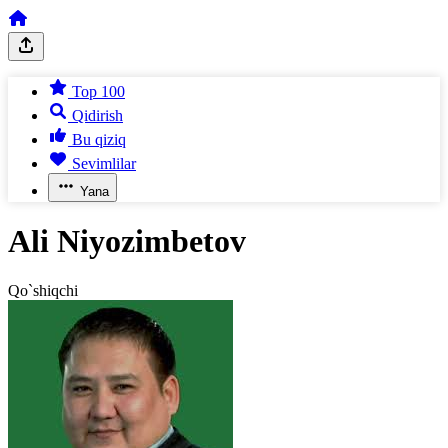
Top 100
Qidirish
Bu qiziq
Sevimlilar
Yana
Ali Niyozimbetov
Qo`shiqchi