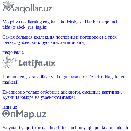
Maqol va naqllarning eng katta kolleksiyasi. Har bir maqol uchta
tilda (o‘zbek, rus, ingliz).
Самая большая коллекция пословиц и поговорок на трёх
языках (узбекский, русский, английский).
maqollar.uz
Har kuni eng sara latifalar va kulguli rasmlar. O‘zbek tilidagi kulgu
markazi!
Ежедневно только отборные анекдоты, смешные картинки.
Кузница юмора на узбекском языке!
latifa.uz
Valyutani yuqori kursda almashtirish uchun yaqin punktlarni aniqlab