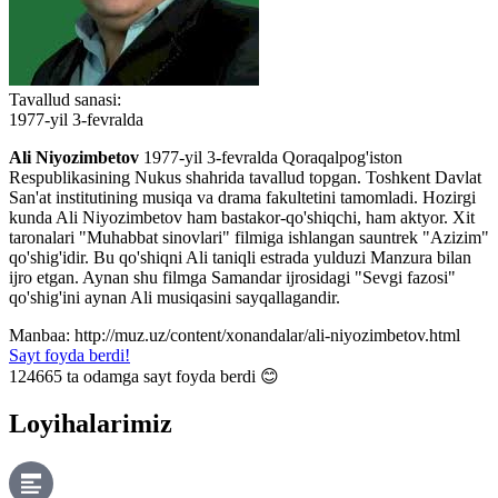
Tavallud sanasi:
1977-yil 3-fevralda
Ali Niyozimbetov
1977-yil 3-fevralda Qoraqalpog'iston
Respublikasining Nukus shahrida tavallud topgan. Toshkent Davlat
San'at institutining musiqa va drama fakultetini tamomladi. Hozirgi
kunda Ali Niyozimbetov ham bastakor-qo'shiqchi, ham aktyor. Xit
taronalari "Muhabbat sinovlari" filmiga ishlangan sauntrek "Azizim"
qo'shig'idir. Bu qo'shiqni Ali taniqli estrada yulduzi Manzura bilan
ijro etgan. Aynan shu filmga Samandar ijrosidagi "Sevgi fazosi"
qo'shig'ini aynan Ali musiqasini sayqallagandir.
Manbaa: http://muz.uz/content/xonandalar/ali-niyozimbetov.html
Sayt foyda berdi!
124665
ta odamga sayt foyda berdi 😊
Loyihalarimiz