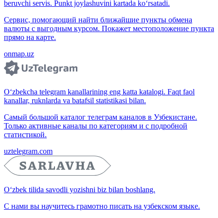
beruvchi servis. Punkt joylashuvini kartada ko‘rsatadi.
Сервис, помогающий найти ближайшие пункты обмена
валюты с выгодным курсом. Покажет местоположение пункта
прямо на карте.
onmap.uz
O‘zbekcha telegram kanallarining eng katta katalogi. Faqt faol
kanallar, ruknlarda va batafsil statistikasi bilan.
Самый большой каталог телеграм каналов в Узбекистане.
Только активные каналы по категориям и с подробной
статистикой.
uztelegram.com
O‘zbek tilida savodli yozishni biz bilan boshlang.
С нами вы научитесь грамотно писать на узбекском языке.