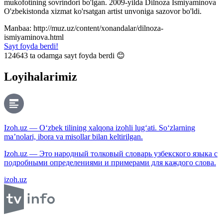
mukofotining sovrindori bo'lgan. 2009-yilda Dilnoza Ismiyaminova
O'zbekistonda xizmat ko'rsatgan artist unvoniga sazovor bo'ldi.
Manbaa: http://muz.uz/content/xonandalar/dilnoza-
ismiyaminova.html
Sayt foyda berdi!
124643
ta odamga sayt foyda berdi 😊
Loyihalarimiz
Izoh.uz — O‘zbek tilining xalqona izohli lug‘ati. So‘zlarning
ma’nolari, ibora va misollar bilan keltirilgan.
Izoh.uz — Это народный толковый словарь узбекского языка с
подробными определениями и примерами для каждого слова.
izoh.uz