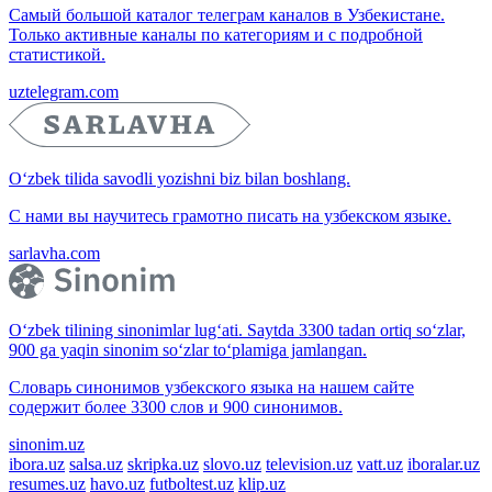
Самый большой каталог телеграм каналов в Узбекистане.
Только активные каналы по категориям и с подробной
статистикой.
uztelegram.com
O‘zbek tilida savodli yozishni biz bilan boshlang.
С нами вы научитесь грамотно писать на узбекском языке.
sarlavha.com
O‘zbek tilining sinonimlar lug‘ati. Saytda 3300 tadan ortiq so‘zlar,
900 ga yaqin sinonim so‘zlar to‘plamiga jamlangan.
Словарь синонимов узбекского языка на нашем сайте
содержит более 3300 слов и 900 синонимов.
sinonim.uz
ibora.uz
salsa.uz
skripka.uz
slovo.uz
television.uz
vatt.uz
iboralar.uz
resumes.uz
havo.uz
futboltest.uz
klip.uz