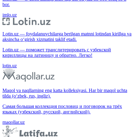
bor.
imlo.uz
Lotin.uz — foydalanuvchilarga berilgan matnni lotindan kirillga va
aksincha o‘girish xizmatini taklif etadi.
Lotin.uz — поможет транслитерировать с узбекской
кириллицы на латиницу и обратно. Легко!
lotin.uz
Maqol va naqllarning eng katta kolleksiyasi. Har bir maqol uchta
tilda (o‘zbek, rus, ingliz).
Самая большая коллекция пословиц и поговорок на трёх
языках (узбекский, русский, английский).
maqollar.uz