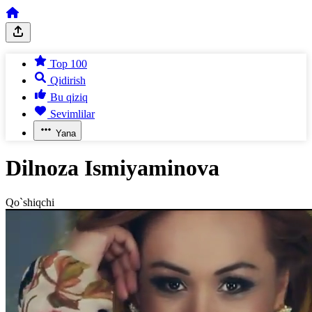
Top 100
Qidirish
Bu qiziq
Sevimlilar
Yana
Dilnoza Ismiyaminova
Qo`shiqchi