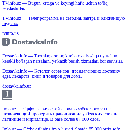
TVinfo.uz — Bugun, ertaga va keyingi hafta uchun to‘liq
teledasturlar.
TVinfo.uz — Телепрограмма на сегодня, завтра и ближайшую
неделю.
tvinfo.uz
DostavkaInfo — Taomlar, dorilar, kitoblar va boshqa uy uchun
kerakli bo‘lagan narsalarni yetkazib berish xizmatlari bor servislar.
DostavkaInfo — Каталог сервисов, предлагающих доставку
еды, лекарств, книг и товаров для дома.
dostavkainfo.uz
Imlo.uz — Орфографический словарь узбекского языка
позволяющий проверить правописание узбекских слов на
латинице и кириллице. В базе более 87 000 слов.
Imlo.uz — O‘zbek tilining imlo lug‘ati. Saytda 85 000 ortiq so‘z