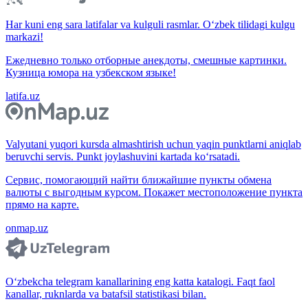
Har kuni eng sara latifalar va kulguli rasmlar. O‘zbek tilidagi kulgu
markazi!
Ежедневно только отборные анекдоты, смешные картинки.
Кузница юмора на узбекском языке!
latifa.uz
Valyutani yuqori kursda almashtirish uchun yaqin punktlarni aniqlab
beruvchi servis. Punkt joylashuvini kartada ko‘rsatadi.
Сервис, помогающий найти ближайшие пункты обмена
валюты с выгодным курсом. Покажет местоположение пункта
прямо на карте.
onmap.uz
O‘zbekcha telegram kanallarining eng katta katalogi. Faqt faol
kanallar, ruknlarda va batafsil statistikasi bilan.