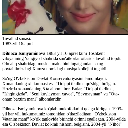
Tavallud sanasi:
1983-yil 16-aprel
Dilnoza Ismiyaminova
1983-yil 16-aprel kuni Toshkent
viloyatining Yangiyo'l shahrida san'atkorlar oilasida tavallud topdi.
Olmaliq shahridagi musiqa maktabini tugatgandan so'ng
poytahtimizdagi Xamza nomidagi musiqa kollejini tugatdi.
So'ng O'zbekiston Davlat Konservatoriyasini tamomlaydi.
Xonandaning xit taronasi esa "Do'ppi tikdim" qo'shig'i bo'lgan.
Hozirda xonandaning 5 ta albomi bor. Bular, "Do'ppi tikdim",
"Ishqingizda", "Seni kuylayman xayot", "Sevmayman" va "Ota-
onam baxtim mani" albomlaridir.
Dilnoza Ismiyaminova ko'plab mukofotlarini qo'lga kiritgan. 1999-
yil har yili hukumatimiz tomonidan o'tkaziladigan "O'zbekiston
Vatanim mani" ko'rik tanlovida birinchi o'rinni egallagan. 2004-yilda
esa O'zbekiston Davlat ko'krak nishoni belgisini, 2004-yil "Nihol"