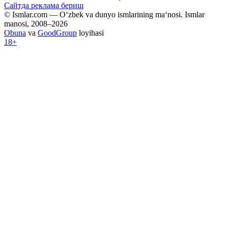
Сайтда реклама бериш
© Ismlar.com — O‘zbek va dunyo ismlarining ma‘nosi. Ismlar
manosi, 2008–2026
Obuna
va
GoodGroup
loyihasi
18+