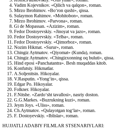
Vadim Kojevnikov. «Qilich va qalqon», roman.
Mirzo Ibrohimov. «Bo‘ron qushi», qissa.
Sulaymon Rahimov. «Mohitobon», roman.
Mirzo Ibrohimov. «Parvona», roman.
Gi de Mopassan. «Azizim», roman.
Fedor Dostoyevskiy. «Jinoyat va jazo», roman.
Fedor Dostoyevskiy. «Telba», roman.
Fedor Dostoyevskiy. «Qimorboz», roman.
Nozim Hikmat. «Surur», roman.
Chingiz Aytmatov. «Qiyomat» (Kunda), roman.
Chingiz Aytmatov. «Chingizxonning oq buluti», qissa.
Hind eposi «Panchatantra». Besh muqaddas kitob.
Konfutsiy. Hikmatlar.
A.Soljenitsin. Hikoyalar.
V.Rasputin. «Yong‘in», qissa.
Edgar Po. Hikoyalar.
Folkner. Hikoyalar.
F.Nitshe. «Zardo‘sht tavallosi», nasriy doston.
G.G.Markes. «Buzrukning kuzi», roman.
Jeym Joys. «Uliss», roman.
Ch.Aytmatov. «Qulayotgan tog‘lar», roman.
F. Dostoyevskiy. «Iblislar», roman.
HUJJATLI ADABIY FILMLAR STSENARIYLARI: