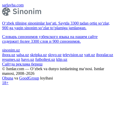
sarlavha.com
O‘zbek tilining sinonimlar lug‘ati. Saytda 3300 tadan ortiq so‘zlar,
900 ga yaqin sinonim so‘zlar to‘plamiga jamlangan.
Словарь синонимов узбекского языка на нашем сайте
содержит более 3300 слов и 900 синонимов.
sinonim.uz
ibora.uz
salsa.uz
skripka.uz
slovo.uz
television.uz
vatt.uz
iboralar.uz
resumes.uz
havo.uz
futboltest.uz
klip.uz
Сайтда реклама бериш
© Ismlar.com — O‘zbek va dunyo ismlarining ma‘nosi. Ismlar
manosi, 2008–2026
Obuna
va
GoodGroup
loyihasi
18+