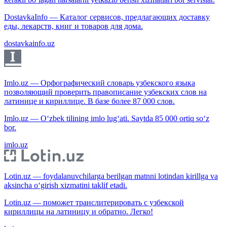
DostavkaInfo — Каталог сервисов, предлагающих доставку
еды, лекарств, книг и товаров для дома.
dostavkainfo.uz
Imlo.uz — Орфографический словарь узбекского языка
позволяющий проверить правописание узбекских слов на
латинице и кириллице. В базе более 87 000 слов.
Imlo.uz — O‘zbek tilining imlo lug‘ati. Saytda 85 000 ortiq so‘z
bor.
imlo.uz
Lotin.uz — foydalanuvchilarga berilgan matnni lotindan kirillga va
aksincha o‘girish xizmatini taklif etadi.
Lotin.uz — поможет транслитерировать с узбекской
кириллицы на латиницу и обратно. Легко!