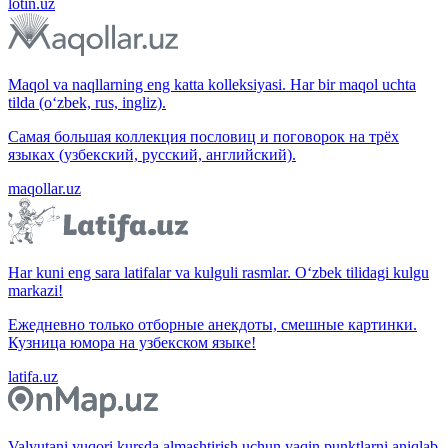
lotin.uz
Maqol va naqllarning eng katta kolleksiyasi. Har bir maqol uchta
tilda (o‘zbek, rus, ingliz).
Самая большая коллекция пословиц и поговорок на трёх
языках (узбекский, русский, английский).
maqollar.uz
Har kuni eng sara latifalar va kulguli rasmlar. O‘zbek tilidagi kulgu
markazi!
Ежедневно только отборные анекдоты, смешные картинки.
Кузница юмора на узбекском языке!
latifa.uz
Valyutani yuqori kursda almashtirish uchun yaqin punktlarni aniqlab