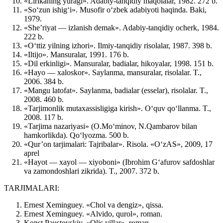
«Lirikaning yuragi». Adabiy-tanqidiy maqolalar, 1982. 272 b.
«So‘zun ishig‘i». Musofir o‘zbek adabiyoti haqinda. Baki,
1979.
«She’riyat — izlanish demak». Adabiy-tanqidiy ocherk, 1984.
222 b.
«O‘ttiz yilning izhori». Ilmiy-tanqidiy risolalar, 1987. 398 b.
«Iltijo». Mansuralar, 1991. 176 b.
«Dil erkinligi». Mansuralar, badialar, hikoyalar, 1998. 151 b.
«Hayo — xaloskor». Saylanma, mansuralar, risolalar. T.,
2006. 384 b.
«Mangu latofat». Saylanma, badialar (esselar), risolalar. T.,
2008. 460 b.
«Tarjimonlik mutaxassisligiga kirish». O‘quv qo‘llanma. T.,
2008. 117 b.
«Tarjima nazariyasi» (O.Mo‘minov, N.Qambarov bilan
hamkorlikda). Qo‘lyozma. 500 b.
«Qur’on tarjimalari: Tajribalar». Risola. «O‘zAS», 2009, 17
aprel
«Hayot — xayol — xiyoboni» (Ibrohim G‘afurov safdoshlar
va zamondoshlari zikrida). T., 2007. 372 b.
TARJIMALARI:
Ernest Xeminguey. «Chol va dengiz», qissa.
Ernest Xeminguey. «Alvido, qurol», roman.
Konst.Paustovskiy. «Olis yillar», roman.