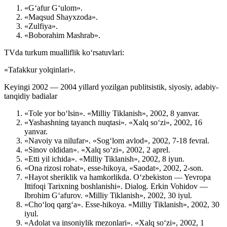
«G‘afur G‘ulom».
«Maqsud Shayxzoda».
«Zulfiya».
«Boborahim Mashrab».
TVda turkum mualliflik ko‘rsatuvlari:
«Tafakkur yolqinlari».
Keyingi 2002 — 2004 yillard yozilgan publitsistik, siyosiy, adabiy-
tanqidiy badialar
«Tole yor bo‘lsin». «Milliy Tiklanish», 2002, 8 yanvar.
«Yashashning tayanch nuqtasi». «Xalq so‘zi», 2002, 16
yanvar.
«Navoiy va nilufar». «Sog‘lom avlod», 2002, 7-18 fevral.
«Sinov oldidan». «Xalq so‘zi», 2002, 2 aprel.
«Etti yil ichida». «Milliy Tiklanish», 2002, 8 iyun.
«Ona rizosi rohat», esse-hikoya, «Saodat», 2002, 2-son.
«Hayot sheriklik va hamkorlikda. O‘zbekiston — Yevropa
Ittifoqi Tarixning boshlanishi». Dialog. Erkin Vohidov —
Ibrohim G‘afurov. «Milliy Tiklanish», 2002, 30 iyul.
«Cho‘loq qarg‘a». Esse-hikoya. «Milliy Tiklanish», 2002, 30
iyul.
«Adolat va insoniylik mezonlari». «Xalq so‘zi», 2002, 1