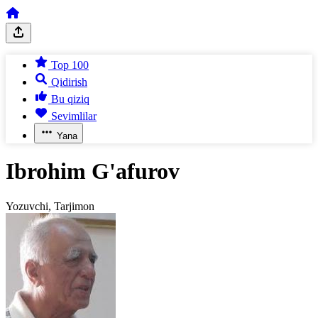
Top 100
Qidirish
Bu qiziq
Sevimlilar
Yana
Ibrohim G'afurov
Yozuvchi, Tarjimon