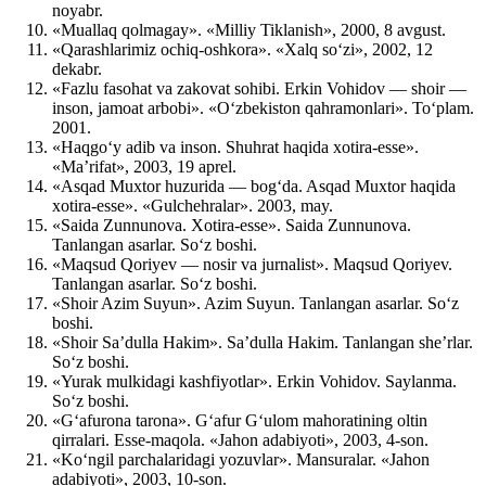
noyabr.
«Muallaq qolmagay». «Milliy Tiklanish», 2000, 8 avgust.
«Qarashlarimiz ochiq-oshkora». «Xalq so‘zi», 2002, 12
dekabr.
«Fazlu fasohat va zakovat sohibi. Erkin Vohidov — shoir —
inson, jamoat arbobi». «O‘zbekiston qahramonlari». To‘plam.
2001.
«Haqgo‘y adib va inson. Shuhrat haqida xotira-esse».
«Ma’rifat», 2003, 19 aprel.
«Asqad Muxtor huzurida — bog‘da. Asqad Muxtor haqida
xotira-esse». «Gulchehralar». 2003, may.
«Saida Zunnunova. Xotira-esse». Saida Zunnunova.
Tanlangan asarlar. So‘z boshi.
«Maqsud Qoriyev — nosir va jurnalist». Maqsud Qoriyev.
Tanlangan asarlar. So‘z boshi.
«Shoir Azim Suyun». Azim Suyun. Tanlangan asarlar. So‘z
boshi.
«Shoir Sa’dulla Hakim». Sa’dulla Hakim. Tanlangan she’rlar.
So‘z boshi.
«Yurak mulkidagi kashfiyotlar». Erkin Vohidov. Saylanma.
So‘z boshi.
«G‘afurona tarona». G‘afur G‘ulom mahoratining oltin
qirralari. Esse-maqola. «Jahon adabiyoti», 2003, 4-son.
«Ko‘ngil parchalaridagi yozuvlar». Mansuralar. «Jahon
adabiyoti», 2003, 10-son.