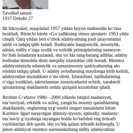
Tavallud sanasi:
1937 Dekabr 27
Ilk hikoyalari, maqolalari 1957 yildan buyon matbuotda ko‘rina
boshladi. Birinchi kitobi «Go‘zallikning olmos qirralari» 1963 yilda
chiqdi. Qirq yildan beri o‘zbek adabiyotining jonli jarayonlarini
tahlil va tadqiq qilib keladi. Badiiyatda haqqoniylik, insoniylik,
adolat, milliy o‘ziga xoslik va xolislik printsiplarining namoyon
bo‘lishi holatlarini kuzatadi, shu yo‘lda rang-barang adiblar, adabiy
hodisalar timsolida ilmiy-tanqidiy izlanishlar olib boradi. Mumtoz
adabiyotimizda odamiylik va umuminsoniy qadriyatlarning aks
etishini tadqiq qiladi. U adabiy avlodlarning maydonga kirib kelishi,
adabiyotdan mustahkam o‘rin olishi. Izlanishlari, tajribalarining
o‘ziga xosliklari, takrorlanmas xususiyatlarini ochish, xarakterli
qirralarining shakllanishi ustida qiziqarli kuzatishlar qiladi.
Ibrohim G‘afurov 1980—2000 yillarda istiqlol madaniyati,
ma’naviyati, erkinlik va axloq, yangicha insoniy qarashlarning
shakllanishi, onglarning uyg‘onishi singari masalalarni Islom
Karimov ilgari surayotgan ijtimoiy-siyosiy, iqtisodiy, madaniy-
ma’naviy g‘oyalarga suyangan holda ko‘tarishni eng dolzarb
vazifalardan deb qarab, shu yo‘lda qalam tebratib kelmoqda. U
jahon adabiyoti mumtoz namunalarining milliy adabiyotimiz