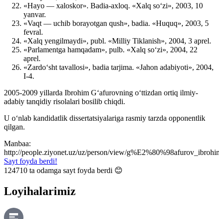
«Hayo — xaloskor». Badia-axloq. «Xalq so‘zi», 2003, 10
yanvar.
«Vaqt — uchib borayotgan qush», badia. «Huquq», 2003, 5
fevral.
«Xalq yengilmaydi», publ. «Milliy Tiklanish», 2004, 3 aprel.
«Parlamentga hamqadam», pulb. «Xalq so‘zi», 2004, 22
aprel.
«Zardo‘sht tavallosi», badia tarjima. «Jahon adabiyoti», 2004,
I-4.
2005-2009 yillarda Ibrohim G‘afurovning o‘ttizdan ortiq ilmiy-
adabiy tanqidiy risolalari bosilib chiqdi.
U o‘nlab kandidatlik dissertatsiyalariga rasmiy tarzda opponentlik
qilgan.
Manbaa:
http://people.ziyonet.uz/uz/person/view/g%E2%80%98afurov_ibroh
Sayt foyda berdi!
124710
ta odamga sayt foyda berdi 😊
Loyihalarimiz