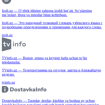
Izoh.uz — O‘zbek tilining xalqona izohli lug‘ati. So‘zlarning
ma’nolari, ibora va misollar bilan keltirilgan.
Izoh.uz — Это народный толковый словарь узбекского языка с
подробными определениями и примерами для каждого слова.
izoh.uz
TVinfo.uz — Bugun, ertaga va keyingi hafta uchun to‘liq
teledasturlar.
TVinfo.uz — Телепрограмма на сегодня, завтра и ближайшую
неделю.
tvinfo.uz
DostavkaInfo — Taomlar, dorilar, kitoblar va boshqa uy uchun
kerakli bo‘lagan narsalarni yetkazib berish xizmatlari bor servislar.