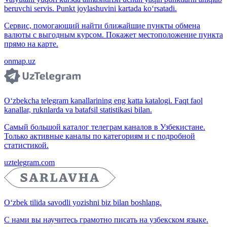
beruvchi servis. Punkt joylashuvini kartada ko‘rsatadi.
Сервис, помогающий найти ближайшие пункты обмена
валюты с выгодным курсом. Покажет местоположение пункта
прямо на карте.
onmap.uz
O‘zbekcha telegram kanallarining eng katta katalogi. Faqt faol
kanallar, ruknlarda va batafsil statistikasi bilan.
Самый большой каталог телеграм каналов в Узбекистане.
Только активные каналы по категориям и с подробной
статистикой.
uztelegram.com
O‘zbek tilida savodli yozishni biz bilan boshlang.
С нами вы научитесь грамотно писать на узбекском языке.