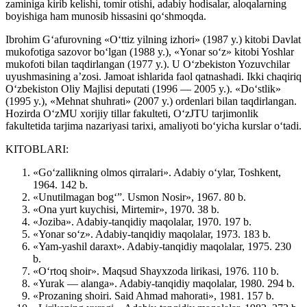
zaminiga kirib kelishi, tomir otishi, adabiy hodisalar, aloqalarning
boyishiga ham munosib hissasini qo‘shmoqda.
Ibrohim G‘afurovning «O‘ttiz yilning izhori» (1987 y.) kitobi Davlat
mukofotiga sazovor bo‘lgan (1988 y.), «Yonar so‘z» kitobi Yoshlar
mukofoti bilan taqdirlangan (1977 y.). U O‘zbekiston Yozuvchilar
uyushmasining a’zosi. Jamoat ishlarida faol qatnashadi. Ikki chaqiriq
O‘zbekiston Oliy Majlisi deputati (1996 — 2005 y.). «Do‘stlik»
(1995 y.), «Mehnat shuhrati» (2007 y.) ordenlari bilan taqdirlangan.
Hozirda O‘zMU xorijiy tillar fakulteti, O‘zJTU tarjimonlik
fakultetida tarjima nazariyasi tarixi, amaliyoti bo‘yicha kurslar o‘tadi.
KITOBLARI:
«Go‘zallikning olmos qirralari». Adabiy o‘ylar, Toshkent,
1964. 142 b.
«Unutilmagan bog‘”. Usmon Nosir», 1967. 80 b.
«Ona yurt kuychisi, Mirtemir», 1970. 38 b.
«Joziba». Adabiy-tanqidiy maqolalar, 1970. 197 b.
«Yonar so‘z». Adabiy-tanqidiy maqolalar, 1973. 183 b.
«Yam-yashil daraxt». Adabiy-tanqidiy maqolalar, 1975. 230
b.
«O‘rtoq shoir». Maqsud Shayxzoda lirikasi, 1976. 110 b.
«Yurak — alanga». Adabiy-tanqidiy maqolalar, 1980. 294 b.
«Prozaning shoiri. Said Ahmad mahorati», 1981. 157 b.