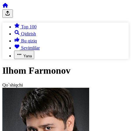
Top 100
Qidirish
Bu qiziq
Sevimlilar
Yana
Ilhom Farmonov
Qo`shiqchi