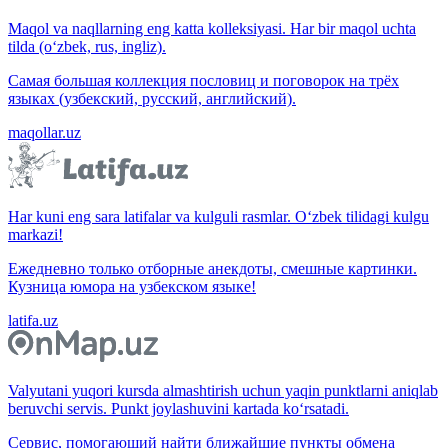
Maqol va naqllarning eng katta kolleksiyasi. Har bir maqol uchta
tilda (o‘zbek, rus, ingliz).
Самая большая коллекция пословиц и поговорок на трёх
языках (узбекский, русский, английский).
maqollar.uz
Har kuni eng sara latifalar va kulguli rasmlar. O‘zbek tilidagi kulgu
markazi!
Ежедневно только отборные анекдоты, смешные картинки.
Кузница юмора на узбекском языке!
latifa.uz
Valyutani yuqori kursda almashtirish uchun yaqin punktlarni aniqlab
beruvchi servis. Punkt joylashuvini kartada ko‘rsatadi.
Сервис, помогающий найти ближайшие пункты обмена