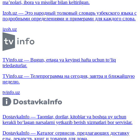
ma’nolari, ibora va misollar bilan keltirilgan.
Izoh.uz — Это народный толковый словарь узбекского языка с
подробными определениями и примерами для каждого слова.
izoh.uz
TVinfo.uz — Bugun, ertaga va keyingi hafta uchun to‘liq
teledasturlar.
TVinfo.uz — Телепрограмма на сегодня, завтра и ближайшую
неделю.
tvinfo.uz
DostavkaInfo — Taomlar, dorilar, kitoblar va boshqa uy uchun
kerakli bo‘lagan narsalarni yetkazib berish xizmatlari bor servislar.
DostavkaInfo — Каталог сервисов, предлагающих доставку
еды, лекарств, книг и товаров для дома.