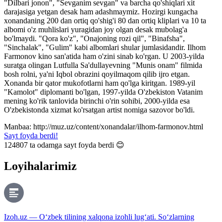
"Dilbari jonon", "Sevganim sevgan" va barcha qo'shiqlari xit
darajasiga yetgan desak ham adashmaymiz. Hozirgi kungacha
xonandaning 200 dan ortiq qo'shig'i 80 dan ortiq kliplari va 10 ta
albomi o'z muhlislari yuragidan joy olgan desak mubolag'a
bo'lmaydi. "Qora ko'z", "Onajoning rozi qil", "Binafsha",
"Sinchalak", "Gulim" kabi albomlari shular jumlasidandir. Ilhom
Farmonov kino san'atida ham o'zini sinab ko'rgan. U 2003-yilda
suratga olingan Lutfulla Sa'dullayevning "Munis onam" filmida
bosh rolni, ya'ni Iqbol obrazini qoyilmaqom qilib ijro etgan.
Xonanda bir qator mukofotlarni ham qo'lga kiritgan. 1989-yil
"Kamolot" diplomanti bo'lgan, 1997-yilda O'zbekiston Vatanim
mening ko'rik tanlovida birinchi o'rin sohibi, 2000-yilda esa
O'zbekistonda xizmat ko'rsatgan artist nomiga sazovor bo'ldi.
Manbaa: http://muz.uz/content/xonandalar/ilhom-farmonov.html
Sayt foyda berdi!
124807
ta odamga sayt foyda berdi 😊
Loyihalarimiz
Izoh.uz — O‘zbek tilining xalqona izohli lug‘ati. So‘zlarning