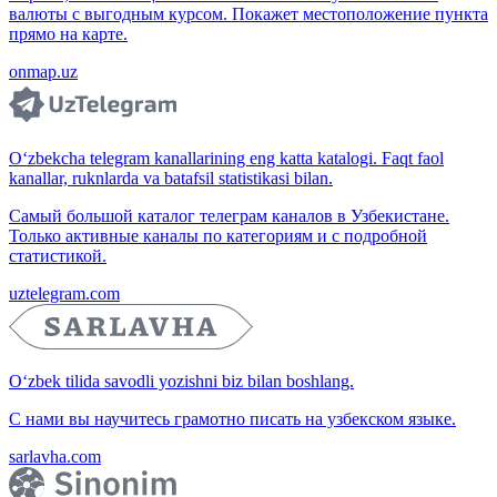
валюты с выгодным курсом. Покажет местоположение пункта
прямо на карте.
onmap.uz
O‘zbekcha telegram kanallarining eng katta katalogi. Faqt faol
kanallar, ruknlarda va batafsil statistikasi bilan.
Самый большой каталог телеграм каналов в Узбекистане.
Только активные каналы по категориям и с подробной
статистикой.
uztelegram.com
O‘zbek tilida savodli yozishni biz bilan boshlang.
С нами вы научитесь грамотно писать на узбекском языке.
sarlavha.com