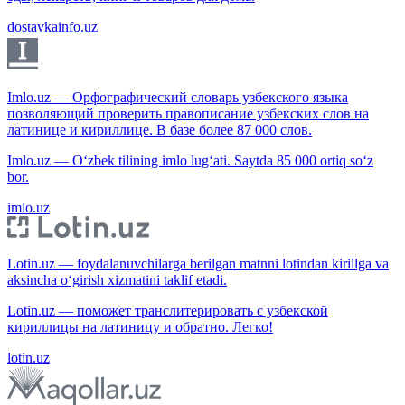
dostavkainfo.uz
Imlo.uz — Орфографический словарь узбекского языка
позволяющий проверить правописание узбекских слов на
латинице и кириллице. В базе более 87 000 слов.
Imlo.uz — O‘zbek tilining imlo lug‘ati. Saytda 85 000 ortiq so‘z
bor.
imlo.uz
Lotin.uz — foydalanuvchilarga berilgan matnni lotindan kirillga va
aksincha o‘girish xizmatini taklif etadi.
Lotin.uz — поможет транслитерировать с узбекской
кириллицы на латиницу и обратно. Легко!
lotin.uz