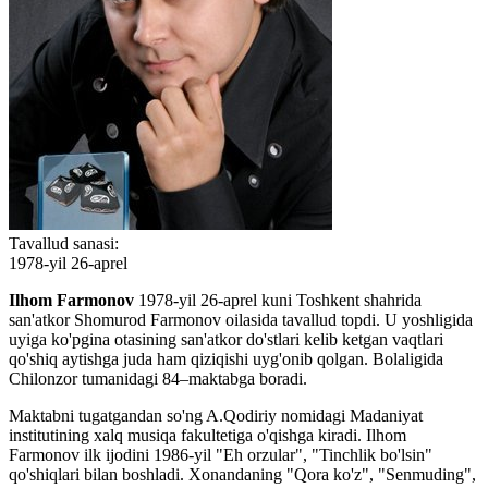
Tavallud sanasi:
1978-yil 26-aprel
Ilhom Farmonov
1978-yil 26-aprel kuni Toshkent shahrida
san'atkor Shomurod Farmonov oilasida tavallud topdi. U yoshligida
uyiga ko'pgina otasining san'atkor do'stlari kelib ketgan vaqtlari
qo'shiq aytishga juda ham qiziqishi uyg'onib qolgan. Bolaligida
Chilonzor tumanidagi 84–maktabga boradi.
Maktabni tugatgandan so'ng A.Qodiriy nomidagi Madaniyat
institutining xalq musiqa fakultetiga o'qishga kiradi. Ilhom
Farmonov ilk ijodini 1986-yil "Eh orzular", "Tinchlik bo'lsin"
qo'shiqlari bilan boshladi. Xonandaning "Qora ko'z", "Senmuding",