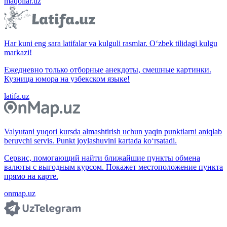
maqollar.uz
Har kuni eng sara latifalar va kulguli rasmlar. O‘zbek tilidagi kulgu
markazi!
Ежедневно только отборные анекдоты, смешные картинки.
Кузница юмора на узбекском языке!
latifa.uz
Valyutani yuqori kursda almashtirish uchun yaqin punktlarni aniqlab
beruvchi servis. Punkt joylashuvini kartada ko‘rsatadi.
Сервис, помогающий найти ближайшие пункты обмена
валюты с выгодным курсом. Покажет местоположение пункта
прямо на карте.
onmap.uz