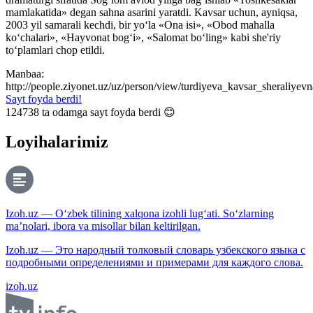
mamlakatida» degan sahna asarini yaratdi. Kavsar uchun, ayniqsa,
2003 yil samarali kechdi, bir yo‘la «Ona isi», «Obod mahalla
ko‘chalari», «Hayvonat bog‘i», «Salomat bo‘ling» kabi she'riy
to‘plamlari chop etildi.
Manbaa:
http://people.ziyonet.uz/uz/person/view/turdiyeva_kavsar_sheraliyevn
Sayt foyda berdi!
124738
ta odamga sayt foyda berdi 😊
Loyihalarimiz
Izoh.uz — O‘zbek tilining xalqona izohli lug‘ati. So‘zlarning
ma’nolari, ibora va misollar bilan keltirilgan.
Izoh.uz — Это народный толковый словарь узбекского языка с
подробными определениями и примерами для каждого слова.
izoh.uz