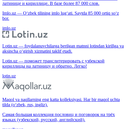
латинице и кириллице. В базе более 87 000 слов.
Imlo.uz — O‘zbek tilining imlo lug‘ati. Saytda 85 000 ortiq so‘z
bor.
imlo.uz
Lotin.uz — foydalanuvchilarga berilgan matnni lotindan kirillga va
aksincha o‘girish xizmatini taklif etadi.
Lotin.uz — поможет транслитерировать с узбекской
кириллицы на латиницу и обратно. Легко!
lotin.uz
Maqol va naqllarning eng katta kolleksiyasi. Har bir maqol uchta
tilda (o‘zbek, rus, ingliz).
Самая большая коллекция пословиц и поговорок на трёх
языках (узбекский, русский, английский).