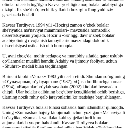
olimlar oilasida tug‘ilgan Kavsar yoshligidanoq bolalar adabiyotiga
qiziqdi. Ilk she'ri o‘quvchilik yillarida hozirgi «Tong yulduzi»
gazetasida bosildi.
Kavsar Turdiyeva 1994 yili «Hozirgi zamon o‘zbek bolalar
she'riyatida ma'naviyat muammolari» mavzusida nomzodlik
dissertatsiyasini yoqladi. Hozir u «So‘nggi davr o‘zbek bolalar
adabiyotining rivojlanish tamoyillari» mavzuidagi doktorlik
dissertatsiyasi ustida ish olib bormoqda.
U, ayni chog‘da, mohir pedagog va murabbiy sifatida qator uslubiy
qo‘llanmalar muallifi hamdir. Adabiy va ijtimoiy faoliyati uchun
«Shuhrat» medali bilan taqdirlangan.
Birinchi kitobi «Varrak» 1983 yili nashr etildi. Shundan so‘ng uning
«O‘ynayapman, o‘ylayapman» (1987), «Qush bo‘lib uchgan ona»
(1994), «Raqamlar bo‘ylab sayohat» (2002) kitoblari bosmadan
chiqdi. Ular bolalar qalbining beg‘ubor kengliklarini ochib berishga,
ularning nozik ruhiy qalb jarayonlarini ko‘rsatishga bag‘ishlangan.
Kavsar Turdiyeva bolalar kinosi sohasida ham izlanishlar qilmoqda.
Uning «Zumrasha» hajviy kinojurnali uchun yozilgan «Ma'naviyatli
bo‘laylik», «Sumalak va tilak» kabi syujetlari turli kino
anjumanlarida yuqori baholandi. Kavsar Turdiyeva bolalar
dramaturgi sifatida Sog‘lom avlod yiliga bag‘ishlab «Toshkesaklar