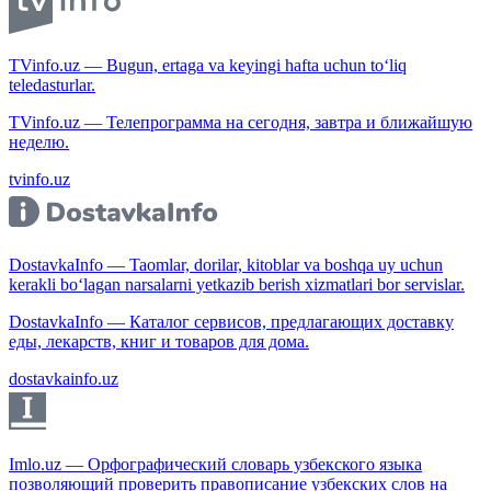
TVinfo.uz — Bugun, ertaga va keyingi hafta uchun to‘liq
teledasturlar.
TVinfo.uz — Телепрограмма на сегодня, завтра и ближайшую
неделю.
tvinfo.uz
DostavkaInfo — Taomlar, dorilar, kitoblar va boshqa uy uchun
kerakli bo‘lagan narsalarni yetkazib berish xizmatlari bor servislar.
DostavkaInfo — Каталог сервисов, предлагающих доставку
еды, лекарств, книг и товаров для дома.
dostavkainfo.uz
Imlo.uz — Орфографический словарь узбекского языка
позволяющий проверить правописание узбекских слов на