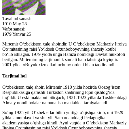
Tavallud sanasi:
1910 May 28
Vafot sanasi:
1979 Yanvar 25
Mirtemir O‘zbekiston xalq shoiridir. U O‘zbekiston Markaziy Ijroiya
Qo‘mitasining raisi Yo‘ldosh Oxunboboyevning shaxsiy kotibi
bo‘lib ishlagan. 1979 yidda unga Hamza nomidagi Davlat mukofoti
berilgan. Mirtemirning tarjimonlik san’ati ham tahsinga loyiqdir.
2001 yilda «Buyuk xizmatlari uchun» ordeni bilan taqdirlandi.
Tarjimai hol
O‘zbekiston xalq shoiri Mirtemir 1910 yilda hozirda Qozog‘iston
Respublikasiga qarashli Turkiston shahrining Iqon qishlog‘ida
tug‘ildi. U eski maktabni bitirgach, 1921-1923 yillarda Toshkentdagi
Almaiy nomli bolalar namuna ish maktabida tarbiyalanadi.
So‘ng 1925 yili O‘zbek erlar bilim yurtiga o‘qishga kirib, uni 1929
yilda tamomlaydi va shu yili Samarqanddagi Pedagogika
akademiyasiga o‘qishga kiradi. Ayni vaqtda u O‘zbekiston Markaziy
Ijroiya Qo‘mitasining raisi Yo‘ldosh Oxunboboyevning shaxsiy