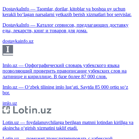
DostavkaInfo — Taomlar, dorilar, kitoblar va boshqa uy uchun
kerakli bo‘lagan narsalarni yetkazib berish xizmatlari bor servislar.
DostavkaInfo — Каталог сервисов, предлагающих доставку
еды, лекарств, книг и товаров для дома.
dostavkainfo.uz
Imlo.uz — Орфографический словарь узбекского языка
позволяющий проверить правописание узбекских слов на
латинице и кириллице. В базе более 87 000 слов.
Imlo.uz — O‘zbek tilining imlo lug‘ati. Saytda 85 000 ortiq so‘z
bor.
imlo.uz
Lotin.uz — foydalanuvchilarga berilgan matnni lotindan kirillga va
aksincha o‘girish xizmatini taklif etadi.
Lotin.uz — поможет транслитерировать с узбекской