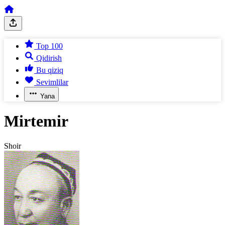
Top 100
Qidirish
Bu qiziq
Sevimlilar
Yana
Mirtemir
Shoir