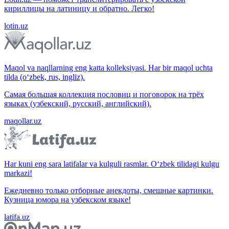
кириллицы на латиницу и обратно. Легко!
lotin.uz
Maqol va naqllarning eng katta kolleksiyasi. Har bir maqol uchta
tilda (o‘zbek, rus, ingliz).
Самая большая коллекция пословиц и поговорок на трёх
языках (узбекский, русский, английский).
maqollar.uz
Har kuni eng sara latifalar va kulguli rasmlar. O‘zbek tilidagi kulgu
markazi!
Ежедневно только отборные анекдоты, смешные картинки.
Кузница юмора на узбекском языке!
latifa.uz