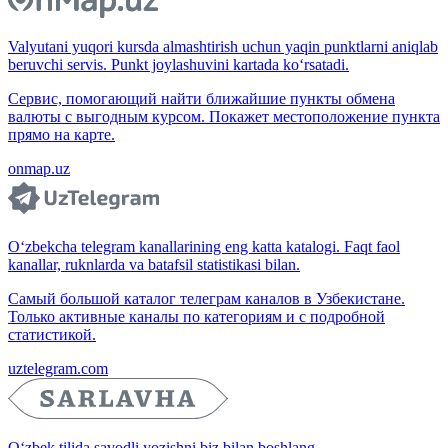
Valyutani yuqori kursda almashtirish uchun yaqin punktlarni aniqlab
beruvchi servis. Punkt joylashuvini kartada ko‘rsatadi.
Сервис, помогающий найти ближайшие пункты обмена
валюты с выгодным курсом. Покажет местоположение пункта
прямо на карте.
onmap.uz
O‘zbekcha telegram kanallarining eng katta katalogi. Faqt faol
kanallar, ruknlarda va batafsil statistikasi bilan.
Самый большой каталог телеграм каналов в Узбекистане.
Только активные каналы по категориям и с подробной
статистикой.
uztelegram.com
O‘zbek tilida savodli yozishni biz bilan boshlang.