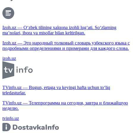
Izoh.uz — O‘zbek tilining xalqona izohli lug‘ati. So‘zlarning
ma’nolari, ibora va misollar bilan keltirilgan.
Izoh.uz — Это народный толковый словарь узбекского языка с
подробными определениями и примерами для каждого слова.
izoh.uz
TVinfo.uz — Bugun, ertaga va keyingi hafta uchun to‘liq
teledasturlar.
TVinfo.uz — Телепрограмма на сегодня, завтра и ближайшую
неделю.
tvinfo.uz