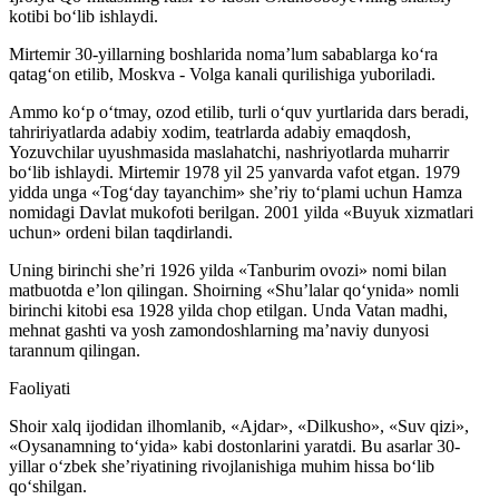
kotibi bo‘lib ishlaydi.
Mirtemir 30-yillarning boshlarida noma’lum sabablarga ko‘ra
qatag‘on etilib, Moskva - Volga kanali qurilishiga yuboriladi.
Ammo ko‘p o‘tmay, ozod etilib, turli o‘quv yurtlarida dars beradi,
tahririyatlarda adabiy xodim, teatrlarda adabiy emaqdosh,
Yozuvchilar uyushmasida maslahatchi, nashriyotlarda muharrir
bo‘lib ishlaydi. Mirtemir 1978 yil 25 yanvarda vafot etgan. 1979
yidda unga «Tog‘day tayanchim» she’riy to‘plami uchun Hamza
nomidagi Davlat mukofoti berilgan. 2001 yilda «Buyuk xizmatlari
uchun» ordeni bilan taqdirlandi.
Uning birinchi she’ri 1926 yilda «Tanburim ovozi» nomi bilan
matbuotda e’lon qilingan. Shoirning «Shu’lalar qo‘ynida» nomli
birinchi kitobi esa 1928 yilda chop etilgan. Unda Vatan madhi,
mehnat gashti va yosh zamondoshlarning ma’naviy dunyosi
tarannum qilingan.
Faoliyati
Shoir xalq ijodidan ilhomlanib, «Ajdar», «Dilkusho», «Suv qizi»,
«Oysanamning to‘yida» kabi dostonlarini yaratdi. Bu asarlar 30-
yillar o‘zbek she’riyatining rivojlanishiga muhim hissa bo‘lib
qo‘shilgan.