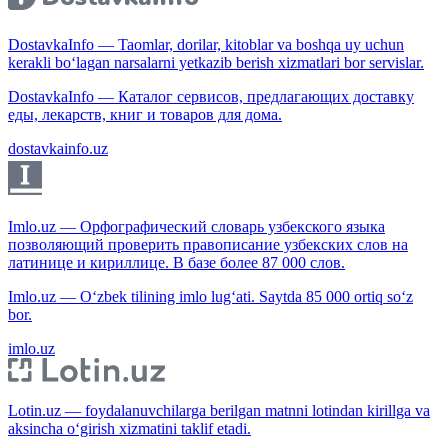
DostavkaInfo — Taomlar, dorilar, kitoblar va boshqa uy uchun
kerakli bo‘lagan narsalarni yetkazib berish xizmatlari bor servislar.
DostavkaInfo — Каталог сервисов, предлагающих доставку
еды, лекарств, книг и товаров для дома.
dostavkainfo.uz
Imlo.uz — Орфографический словарь узбекского языка
позволяющий проверить правописание узбекских слов на
латинице и кириллице. В базе более 87 000 слов.
Imlo.uz — O‘zbek tilining imlo lug‘ati. Saytda 85 000 ortiq so‘z
bor.
imlo.uz
Lotin.uz — foydalanuvchilarga berilgan matnni lotindan kirillga va
aksincha o‘girish xizmatini taklif etadi.