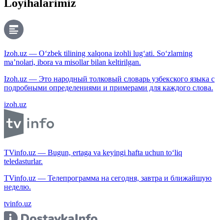
Loyihalarimiz
Izoh.uz — O‘zbek tilining xalqona izohli lug‘ati. So‘zlarning
ma’nolari, ibora va misollar bilan keltirilgan.
Izoh.uz — Это народный толковый словарь узбекского языка с
подробными определениями и примерами для каждого слова.
izoh.uz
TVinfo.uz — Bugun, ertaga va keyingi hafta uchun to‘liq
teledasturlar.
TVinfo.uz — Телепрограмма на сегодня, завтра и ближайшую
неделю.
tvinfo.uz