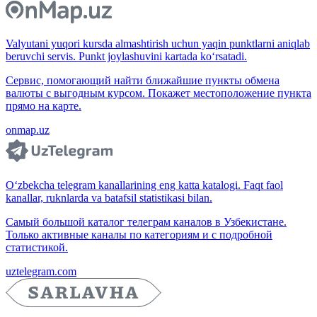
Valyutani yuqori kursda almashtirish uchun yaqin punktlarni aniqlab
beruvchi servis. Punkt joylashuvini kartada ko‘rsatadi.
Сервис, помогающий найти ближайшие пункты обмена
валюты с выгодным курсом. Покажет местоположение пункта
прямо на карте.
onmap.uz
O‘zbekcha telegram kanallarining eng katta katalogi. Faqt faol
kanallar, ruknlarda va batafsil statistikasi bilan.
Самый большой каталог телеграм каналов в Узбекистане.
Только активные каналы по категориям и с подробной
статистикой.
uztelegram.com