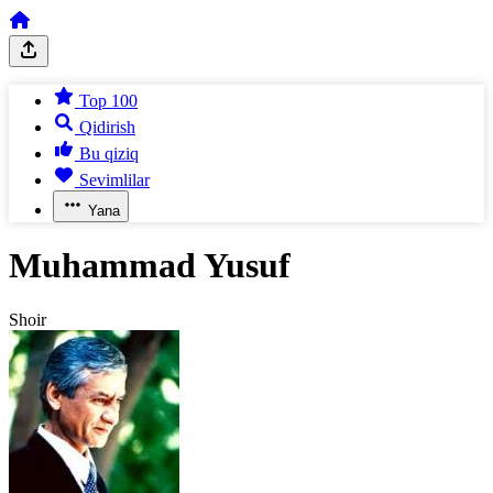
Top 100
Qidirish
Bu qiziq
Sevimlilar
Yana
Muhammad Yusuf
Shoir