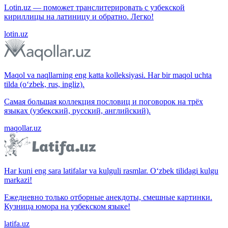
Lotin.uz — поможет транслитерировать с узбекской
кириллицы на латиницу и обратно. Легко!
lotin.uz
Maqol va naqllarning eng katta kolleksiyasi. Har bir maqol uchta
tilda (o‘zbek, rus, ingliz).
Самая большая коллекция пословиц и поговорок на трёх
языках (узбекский, русский, английский).
maqollar.uz
Har kuni eng sara latifalar va kulguli rasmlar. O‘zbek tilidagi kulgu
markazi!
Ежедневно только отборные анекдоты, смешные картинки.
Кузница юмора на узбекском языке!
latifa.uz