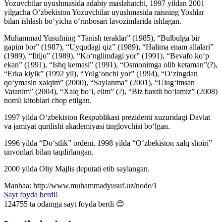
Yozuvchilar uyushmasida adabiy maslahatchi, 1997 yildan 2001
yilgacha O‘zbekiston Yozuvchilar uyushmasida raisning Yoshlar
bilan ishlash bo‘yicha o‘rinbosari lavozimlarida ishlagan.
Muhammad Yusufning “Tanish teraklar” (1985), “Bulbulga bir
gapim bor” (1987), “Uyqudagi qiz” (1989), “Halima enam allalari”
(1989), “Iltijo” (1989), “Ko‘nglimdagi yor” (1991), “Bevafo ko‘p
ekan” (1991), “Ishq kemasi” (1991), “Osmonimga olib ketaman”(?),
“Erka kiyik” (1992 yil), “Yolg‘onchi yor” (1994), “O‘zingdan
qo‘ymasin xalqim” (2000), “Saylanma” (2001), “Ulug‘imsan
Vatanim” (2004), “Xalq bo‘l, elim” (?), “Biz baxtli bo‘lamiz” (2008)
nomli kitoblari chop etilgan.
1997 yilda O‘zbekiston Respublikasi prezidenti xuzuridagi Davlat
va jamiyat qurilishi akademiyasi tinglovchisi bo‘lgan.
1996 yilda “Do‘stlik” ordeni, 1998 yilda “O‘zbekiston xalq shoiri”
unvonlari bilan taqdirlangan.
2000 yilda Oliy Majlis deputati etib saylangan.
Manbaa: http://www.muhammadyusuf.uz/node/1
Sayt foyda berdi!
124755
ta odamga sayt foyda berdi 😊