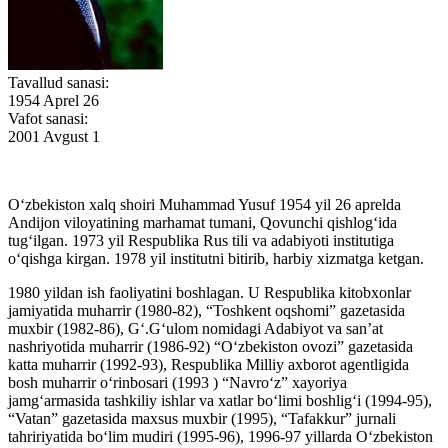
Tavallud sanasi:
1954 Aprel 26
Vafot sanasi:
2001 Avgust 1
O‘zbekiston xalq shoiri Muhammad Yusuf 1954 yil 26 aprelda
Andijon viloyatining marhamat tumani, Qovunchi qishlog‘ida
tug‘ilgan. 1973 yil Respublika Rus tili va adabiyoti institutiga
o‘qishga kirgan. 1978 yil institutni bitirib, harbiy xizmatga ketgan.
1980 yildan ish faoliyatini boshlagan. U Respublika kitobxonlar
jamiyatida muharrir (1980-82), “Toshkent oqshomi” gazetasida
muxbir (1982-86), G‘.G‘ulom nomidagi Adabiyot va san’at
nashriyotida muharrir (1986-92) “O‘zbekiston ovozi” gazetasida
katta muharrir (1992-93), Respublika Milliy axborot agentligida
bosh muharrir o‘rinbosari (1993 ) “Navro‘z” xayoriya
jamg‘armasida tashkiliy ishlar va xatlar bo‘limi boshlig‘i (1994-95),
“Vatan” gazetasida maxsus muxbir (1995), “Tafakkur” jurnali
tahririyatida bo‘lim mudiri (1995-96), 1996-97 yillarda O‘zbekiston