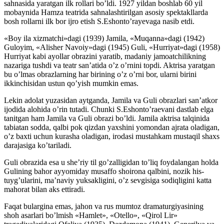
sahnasida yaratgan ilk rollari bo’ldi. 1927 yildan boshlab 60 yil
mobaynida Hamza teatrida sahnalashtirilgan asosiy spektakllarda
bosh rollarni ilk bor ijro etish S.Eshonto’rayevaga nasib etdi.
«Boy ila xizmatchi»dagi (1939) Jamila, «Muqanna»dagi (1942)
Guloyim, «Alisher Navoiy»dagi (1945) Guli, «Hurriyat»dagi (1958)
Hurriyat kabi ayollar obrazini yaratib, madaniy jamoatchilikning
nazariga tushdi va teatr san’atida o’z o’rnini topdi. Aktrisa yaratgan
bu o’lmas obrazlarning har birining o’z o’rni bor, ularni birini
ikkinchisidan ustun qo’yish mumkin emas.
Lekin adolat yuzasidan aytganda, Jamila va Guli obrazlari san’atkor
ijodida alohida o’rin tutadi. Chunki S.Eshonto’raevani dastlab elga
tanitgan ham Jamila va Guli obrazi bo’ldi. Jamila aktrisa talqinida
tabiatan sodda, qalbi pok qizdan yaxshini yomondan ajrata oladigan,
o’z baxti uchun kurasha oladigan, irodasi mustahkam mustaqil shaxs
darajasiga ko’tariladi.
Guli obrazida esa u she’riy til go’zalligidan to’liq foydalangan holda
Gulining bahor ayyomiday musaffo shoirona qalbini, nozik his-
tuyg’ularini, ma’naviy yuksakligini, o’z sevgisiga sodiqligini katta
mahorat bilan aks ettiradi.
Faqat bulargina emas, jahon va rus mumtoz dramaturgiyasining
shoh asarlari bo’lmish «Hamlet», «Otello», «Qirol Lir»