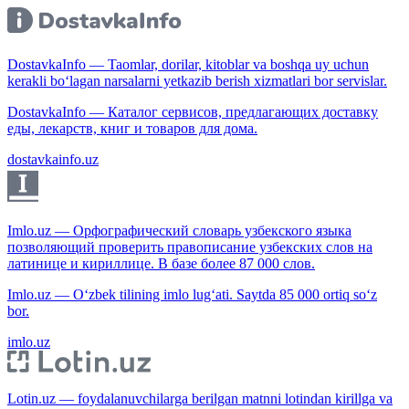
DostavkaInfo — Taomlar, dorilar, kitoblar va boshqa uy uchun
kerakli bo‘lagan narsalarni yetkazib berish xizmatlari bor servislar.
DostavkaInfo — Каталог сервисов, предлагающих доставку
еды, лекарств, книг и товаров для дома.
dostavkainfo.uz
Imlo.uz — Орфографический словарь узбекского языка
позволяющий проверить правописание узбекских слов на
латинице и кириллице. В базе более 87 000 слов.
Imlo.uz — O‘zbek tilining imlo lug‘ati. Saytda 85 000 ortiq so‘z
bor.
imlo.uz
Lotin.uz — foydalanuvchilarga berilgan matnni lotindan kirillga va