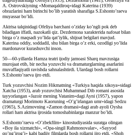
tragediyalaridagi Ofeliya (1935), Dezdemona (1941), Generilya va
A. Ostrovskiyning «Momaqaldiroq»idagi Katerina (1939)
obrazlarini ham birinchi bo’lib yaratish sharafiga S.Eshonto’raeva
muyassar bo’ldi.
Aktrisa talqinidagi Ofeliya barchani o’ziday ko’ngli pok deb
biladigan iffatli, nazokatli qiz. Dezdemona xarakterida nafosat bilan
birga o’z maqsadi yo’lida qat’iylik, shijoat belgilari mavjud.
Katerina oddiy, soddadil, shu bilan birga o’z erki, ozodligi yo’lida
mardonavor kurashuvchi inson.
50—60-yillarda Hamza teatri ijodiy jamoasi Sharq mavzusiga
murojaat etib, bir necha yozuvchi va dramaturglarning asarlarini
muvaffaqiyatli ravishda sahnalashtirdi. Ulardagi bosh rollarni
S.Eshonto’raeva ijro etdi.
Turk yozuvchisi Nozim Hikmatning «Turkiya haqida xikoya»sidagi
Xatcha (1953), arab yozuvchisi Muhammad Dib romani asosida
tayyorlangan «Jazoir mening Vatanim»dagi Ayni (1957), yapon
dramaturgi Morimoto Kaoruning «O’g’irlangan umr»idagi Sedzu
(1965), S.Azimovning «Zamon dramasi»dagi arab ayoli Oysha
rollari ham aktrisa ijrosida tomoshabinlarga manzur bo’ldi.
S.Eshonto’raeva «O’zbekfilm» kinostudiyasida suratga olingan
«Boy ila xizmatchi», «Opa-singil Rahmonovalar», «Sayyod
qo’ng’irog’i» kabi badiiy filmlarda bosh rollarni ijro etdi. «Shoh