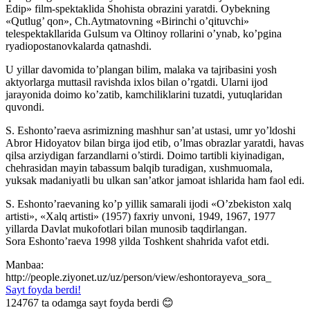
Edip» film-spektaklida Shohista obrazini yaratdi. Oybekning
«Qutlug’ qon», Ch.Aytmatovning «Birinchi o’qituvchi»
telespektakllarida Gulsum va Oltinoy rollarini o’ynab, ko’pgina
ryadiopostanovkalarda qatnashdi.
U yillar davomida to’plangan bilim, malaka va tajribasini yosh
aktyorlarga muttasil ravishda ixlos bilan o’rgatdi. Ularni ijod
jarayonida doimo ko’zatib, kamchiliklarini tuzatdi, yutuqlaridan
quvondi.
S. Eshonto’raeva asrimizning mashhur san’at ustasi, umr yo’ldoshi
Abror Hidoyatov bilan birga ijod etib, o’lmas obrazlar yaratdi, havas
qilsa arziydigan farzandlarni o’stirdi. Doimo tartibli kiyinadigan,
chehrasidan mayin tabassum balqib turadigan, xushmuomala,
yuksak madaniyatli bu ulkan san’atkor jamoat ishlarida ham faol edi.
S. Eshonto’raevaning ko’p yillik samarali ijodi «O’zbekiston xalq
artisti», «Xalq artisti» (1957) faxriy unvoni, 1949, 1967, 1977
yillarda Davlat mukofotlari bilan munosib taqdirlangan.
Sora Eshonto’raeva 1998 yilda Toshkent shahrida vafot etdi.
Manbaa:
http://people.ziyonet.uz/uz/person/view/eshontorayeva_sora_
Sayt foyda berdi!
124767
ta odamga sayt foyda berdi 😊