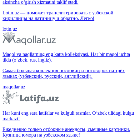
aksincha o‘girish xizmatini taklif etadi.
Lotin.uz — поможет транслитерировать с узбекской
кириллицы на латиницу и обратно. Легко!
lotin.uz
Maqol va naqllarning eng katta kolleksiyasi. Har bir maqol uchta
tilda (o‘zbek, rus, ingliz).
Самая большая коллекция пословиц и поговорок на трёх
языках (узбекский, русский, английский).
maqollar.uz
Har kuni eng sara latifalar va kulguli rasmlar. O‘zbek tilidagi kulgu
markazi!
Ежедневно только отборные анекдоты, смешные картинки.
Кузница юмора на узбекском языке!