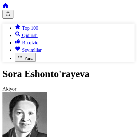
Top 100
Qidirish
Bu qiziq
Sevimlilar
Yana
Sora Eshonto'rayeva
Aktyor