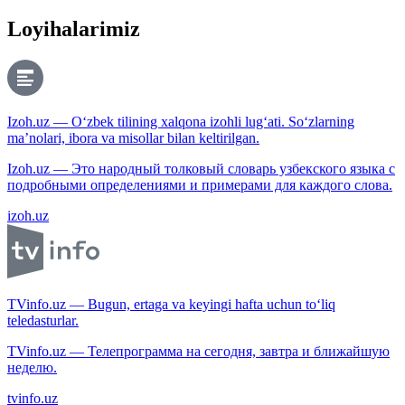
Loyihalarimiz
Izoh.uz — O‘zbek tilining xalqona izohli lug‘ati. So‘zlarning
ma’nolari, ibora va misollar bilan keltirilgan.
Izoh.uz — Это народный толковый словарь узбекского языка с
подробными определениями и примерами для каждого слова.
izoh.uz
TVinfo.uz — Bugun, ertaga va keyingi hafta uchun to‘liq
teledasturlar.
TVinfo.uz — Телепрограмма на сегодня, завтра и ближайшую
неделю.
tvinfo.uz