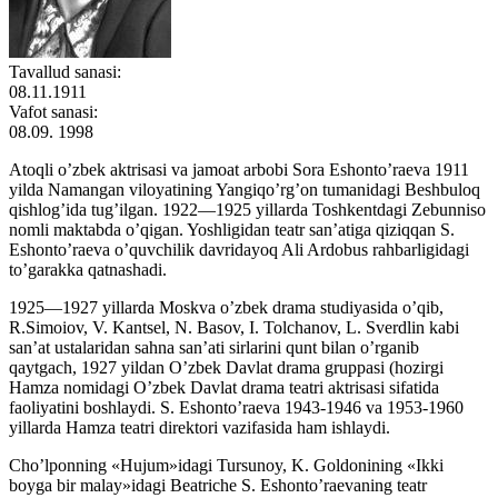
Tavallud sanasi:
08.11.1911
Vafot sanasi:
08.09. 1998
Atoqli o’zbek aktrisasi va jamoat arbobi Sora Eshonto’raeva 1911
yilda Namangan viloyatining Yangiqo’rg’on tumanidagi Beshbuloq
qishlog’ida tug’ilgan. 1922—1925 yillarda Toshkentdagi Zebunniso
nomli maktabda o’qigan. Yoshligidan teatr san’atiga qiziqqan S.
Eshonto’raeva o’quvchilik davridayoq Ali Ardobus rahbarligidagi
to’garakka qatnashadi.
1925—1927 yillarda Moskva o’zbek drama studiyasida o’qib,
R.Simoiov, V. Kantsel, N. Basov, I. Tolchanov, L. Sverdlin kabi
san’at ustalaridan sahna san’ati sirlarini qunt bilan o’rganib
qaytgach, 1927 yildan O’zbek Davlat drama gruppasi (hozirgi
Hamza nomidagi O’zbek Davlat drama teatri aktrisasi sifatida
faoliyatini boshlaydi. S. Eshonto’raeva 1943-1946 va 1953-1960
yillarda Hamza teatri direktori vazifasida ham ishlaydi.
Cho’lponning «Hujum»idagi Tursunoy, K. Goldonining «Ikki
boyga bir malay»idagi Beatriche S. Eshonto’raevaning teatr