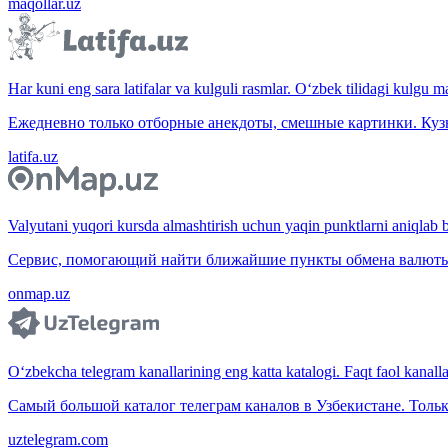
maqollar.uz
Har kuni eng sara latifalar va kulguli rasmlar. O‘zbek tilidagi kulgu m
Ежедневно только отборные анекдоты, смешные картинки. Куз
latifa.uz
Valyutani yuqori kursda almashtirish uchun yaqin punktlarni aniqlab b
Сервис, помогающий найти ближайшие пункты обмена валюты 
onmap.uz
O‘zbekcha telegram kanallarining eng katta katalogi. Faqt faol kanallar,
Самый большой каталог телеграм каналов в Узбекистане. Тольк
uztelegram.com