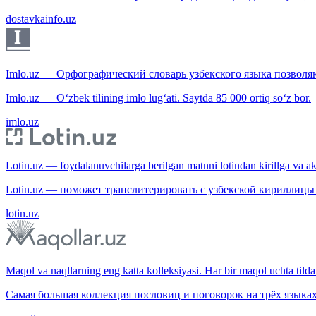
dostavkainfo.uz
Imlo.uz — Орфографический словарь узбекского языка позволяю
Imlo.uz — O‘zbek tilining imlo lug‘ati. Saytda 85 000 ortiq so‘z bor.
imlo.uz
Lotin.uz — foydalanuvchilarga berilgan matnni lotindan kirillga va aksi
Lotin.uz — поможет транслитерировать с узбекской кириллицы 
lotin.uz
Maqol va naqllarning eng katta kolleksiyasi. Har bir maqol uchta tilda 
Самая большая коллекция пословиц и поговорок на трёх языках