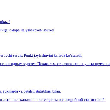
arkazi!
ница юмора на узбекском языке!
eruvchi servis. Punkt joylashuvini kartada ko‘rsatadi.
с выгодным курсом. Покажет местоположение пункта прямо на 
 ruknlarda va batafsil statistikasi bilan.
о активные каналы по категориям и с подробной статистикой.