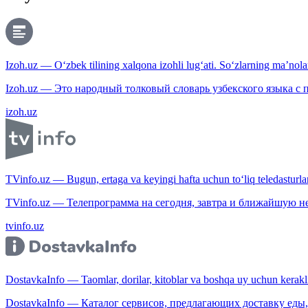
Izoh.uz — O‘zbek tilining xalqona izohli lug‘ati. So‘zlarning ma’nolari
Izoh.uz — Это народный толковый словарь узбекского языка с
izoh.uz
TVinfo.uz — Bugun, ertaga va keyingi hafta uchun to‘liq teledasturlar
TVinfo.uz — Телепрограмма на сегодня, завтра и ближайшую н
tvinfo.uz
DostavkaInfo — Taomlar, dorilar, kitoblar va boshqa uy uchun kerakli b
DostavkaInfo — Каталог сервисов, предлагающих доставку еды, 