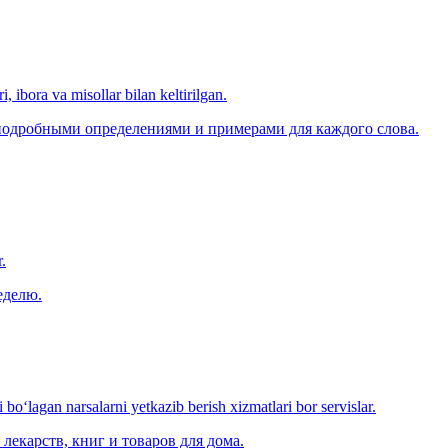
, ibora va misollar bilan keltirilgan.
 подробными определениями и примерами для каждого слова.
.
еделю.
o‘lagan narsalarni yetkazib berish xizmatlari bor servislar.
лекарств, книг и товаров для дома.