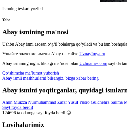
Ismning teskari yozilishi
Yaba
Abay ismining ma'nosi
Ushbu Abay ismi asosan o‘g‘il bolalarga qo‘yiladi va bu ism boshqal
Узнайте значение имени
Abay
на сайте
UznayImya.ru
Abay
ismining ingliz tilidagi ma’nosi bilan
Uzbnames.com
saytida tan
Qo‘shimcha ma’lumot yuborish
Abay ismli mashhurlarni bilsangiz, bizga
xabar bering
Abay ismini yoqtirganlar, quyidagi ismlar
Amin
Muizza
Nurmuhammad
Zafar
Yusuf
Yusro
Gulchehra
Salima
M
Sayt foyda berdi!
124696
ta odamga sayt foyda berdi 😊
Loyihalarimiz