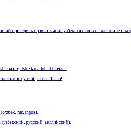
щий проверить правописание узбекских слов на латинице и кири
ncha o‘girish xizmatini taklif etadi.
на латиницу и обратно. Легко!
(o‘zbek, rus, ingliz).
 (узбекский, русский, английский).