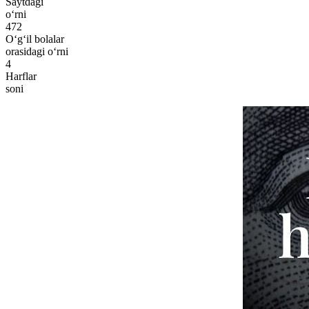
Saytdagi
o‘rni
472
O‘g‘il bolalar
orasidagi o‘rni
4
Harflar
soni