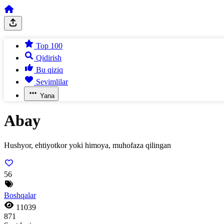
Top 100
Qidirish
Bu qiziq
Sevimlilar
Yana
Abay
Hushyor, ehtiyotkor yoki himoya, muhofaza qilingan
56
Boshqalar
11039
871