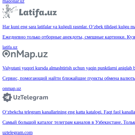
maqollar.uz
Har kuni eng sara latifalar va kulguli rasmlar. O‘zbek tilidagi kulgu m
Ежедневно только отборные анекдоты, смешные картинки. Куз
latifa.uz
Valyutani yuqori kursda almashtirish uchun yaqin punktlarni aniqlab b
Сервис, помогающий найти ближайшие пункты обмена валюты 
onmap.uz
O‘zbekcha telegram kanallarining eng katta katalogi. Faqt faol kanallar,
Самый большой каталог телеграм каналов в Узбекистане. Тольк
uztelegram.com