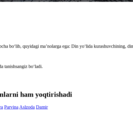
bcha bo‘lib, quyidagi ma’nolarga ega: Din yo‘lida kurashuvchining, di
da tanishsangiz bo‘ladi.
smlarni ham yoqtirishadi
ra
Parvina
Aslzoda
Damir