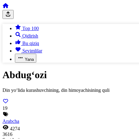
Top 100
Qidirish
Bu qiziq
Sevimlilar
Yana
Abdug‘ozi
Din yo‘lida kurashuvchining, din himoyachisining quli
19
Arabcha
4274
3616