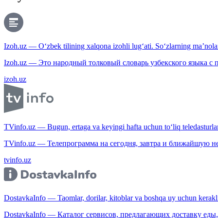
Izoh.uz — O‘zbek tilining xalqona izohli lug‘ati. So‘zlarning ma’nolari
Izoh.uz — Это народный толковый словарь узбекского языка с
izoh.uz
TVinfo.uz — Bugun, ertaga va keyingi hafta uchun to‘liq teledasturlar
TVinfo.uz — Телепрограмма на сегодня, завтра и ближайшую н
tvinfo.uz
DostavkaInfo — Taomlar, dorilar, kitoblar va boshqa uy uchun kerakli b
DostavkaInfo — Каталог сервисов, предлагающих доставку еды, 