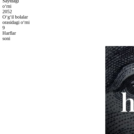
Saytdagi
o‘rni
2052
O‘g‘il bolalar
orasidagi o‘rni
9
Harflar
soni