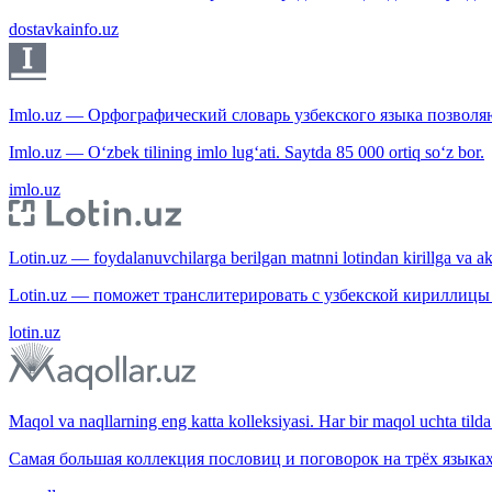
dostavkainfo.uz
Imlo.uz — Орфографический словарь узбекского языка позволяю
Imlo.uz — O‘zbek tilining imlo lug‘ati. Saytda 85 000 ortiq so‘z bor.
imlo.uz
Lotin.uz — foydalanuvchilarga berilgan matnni lotindan kirillga va aksi
Lotin.uz — поможет транслитерировать с узбекской кириллицы 
lotin.uz
Maqol va naqllarning eng katta kolleksiyasi. Har bir maqol uchta tilda 
Самая большая коллекция пословиц и поговорок на трёх языках