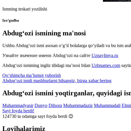
Ismning teskari yozilishi
Izo‘gudba
Abdug‘ozi ismining ma'nosi
Ushbu Abdug‘ozi ismi asosan o‘g‘il bolalarga qo‘yiladi va bu ism ara
Узнайте значение имени
Abdug‘ozi
на сайте
UznayImya.ru
Abdug‘ozi
ismining ingliz tilidagi ma’nosi bilan
Uzbnames.com
sayti
Qo‘shimcha ma’lumot yuborish
Abdug‘ozi ismli mashhurlarni bilsangiz, bizga
xabar bering
Abdug‘ozi ismini yoqtirganlar, quyidagi i
Muhammadyasir
Dunyo
Dilsora
Muhammadaziz
Muhammadali
Elmi
Sayt foyda berdi!
124730
ta odamga sayt foyda berdi 😊
Loyihalarimiz