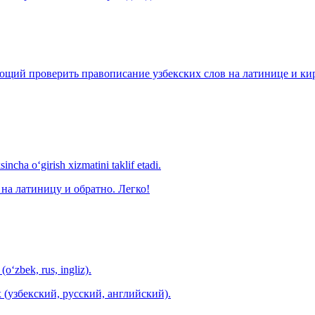
щий проверить правописание узбекских слов на латинице и кири
ncha o‘girish xizmatini taklif etadi.
на латиницу и обратно. Легко!
(o‘zbek, rus, ingliz).
 (узбекский, русский, английский).