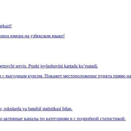
arkazi!
ница юмора на узбекском языке!
eruvchi servis. Punkt joylashuvini kartada ko‘rsatadi.
с выгодным курсом. Покажет местоположение пункта прямо на 
 ruknlarda va batafsil statistikasi bilan.
о активные каналы по категориям и с подробной статистикой.