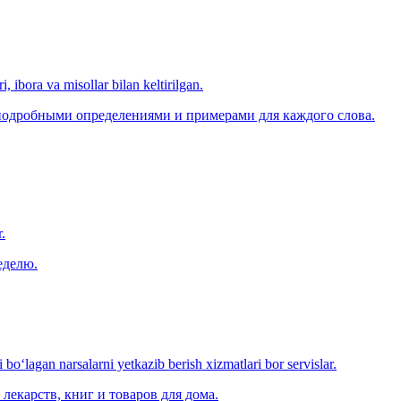
, ibora va misollar bilan keltirilgan.
 подробными определениями и примерами для каждого слова.
.
еделю.
o‘lagan narsalarni yetkazib berish xizmatlari bor servislar.
лекарств, книг и товаров для дома.