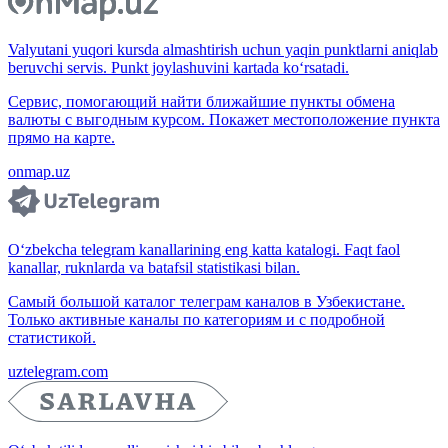
Valyutani yuqori kursda almashtirish uchun yaqin punktlarni aniqlab
beruvchi servis. Punkt joylashuvini kartada ko‘rsatadi.
Сервис, помогающий найти ближайшие пункты обмена
валюты с выгодным курсом. Покажет местоположение пункта
прямо на карте.
onmap.uz
O‘zbekcha telegram kanallarining eng katta katalogi. Faqt faol
kanallar, ruknlarda va batafsil statistikasi bilan.
Самый большой каталог телеграм каналов в Узбекистане.
Только активные каналы по категориям и с подробной
статистикой.
uztelegram.com