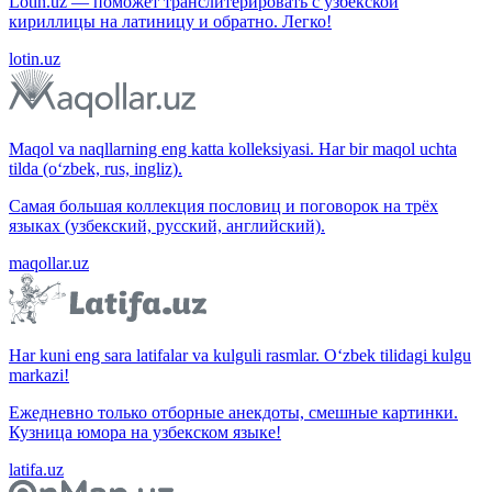
Lotin.uz — поможет транслитерировать с узбекской
кириллицы на латиницу и обратно. Легко!
lotin.uz
Maqol va naqllarning eng katta kolleksiyasi. Har bir maqol uchta
tilda (o‘zbek, rus, ingliz).
Самая большая коллекция пословиц и поговорок на трёх
языках (узбекский, русский, английский).
maqollar.uz
Har kuni eng sara latifalar va kulguli rasmlar. O‘zbek tilidagi kulgu
markazi!
Ежедневно только отборные анекдоты, смешные картинки.
Кузница юмора на узбекском языке!
latifa.uz