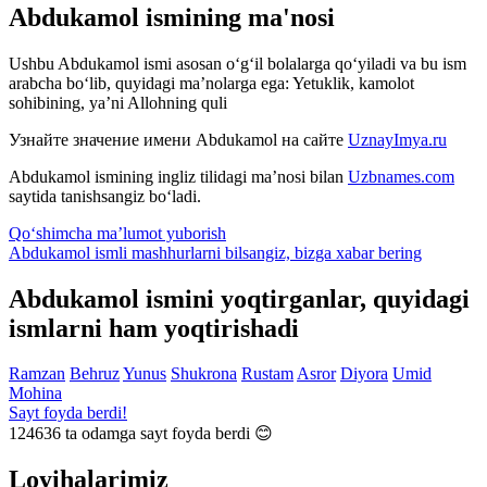
Abdukamol ismining ma'nosi
Ushbu Abdukamol ismi asosan o‘g‘il bolalarga qo‘yiladi va bu ism
arabcha bo‘lib, quyidagi ma’nolarga ega: Yetuklik, kamolot
sohibining, ya’ni Allohning quli
Узнайте значение имени
Abdukamol
на сайте
UznayImya.ru
Abdukamol
ismining ingliz tilidagi ma’nosi bilan
Uzbnames.com
saytida tanishsangiz bo‘ladi.
Qo‘shimcha ma’lumot yuborish
Abdukamol ismli mashhurlarni bilsangiz, bizga
xabar bering
Abdukamol ismini yoqtirganlar, quyidagi
ismlarni ham yoqtirishadi
Ramzan
Behruz
Yunus
Shukrona
Rustam
Asror
Diyora
Umid
Mohina
Sayt foyda berdi!
124636
ta odamga sayt foyda berdi 😊
Loyihalarimiz