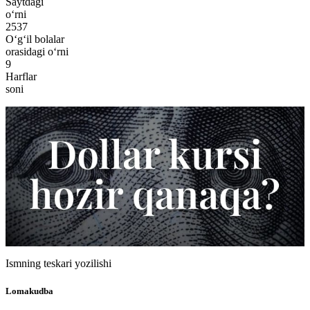
Saytdagi
o‘rni
2537
O‘g‘il bolalar
orasidagi o‘rni
9
Harflar
soni
Ismning teskari yozilishi
Lomakudba