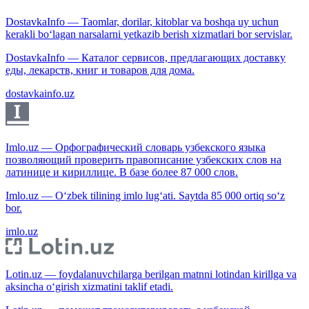
DostavkaInfo — Taomlar, dorilar, kitoblar va boshqa uy uchun
kerakli bo‘lagan narsalarni yetkazib berish xizmatlari bor servislar.
DostavkaInfo — Каталог сервисов, предлагающих доставку
еды, лекарств, книг и товаров для дома.
dostavkainfo.uz
Imlo.uz — Орфографический словарь узбекского языка
позволяющий проверить правописание узбекских слов на
латинице и кириллице. В базе более 87 000 слов.
Imlo.uz — O‘zbek tilining imlo lug‘ati. Saytda 85 000 ortiq so‘z
bor.
imlo.uz
Lotin.uz — foydalanuvchilarga berilgan matnni lotindan kirillga va
aksincha o‘girish xizmatini taklif etadi.