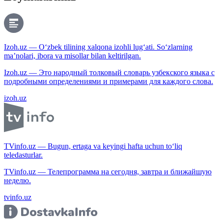
Izoh.uz — O‘zbek tilining xalqona izohli lug‘ati. So‘zlarning
ma’nolari, ibora va misollar bilan keltirilgan.
Izoh.uz — Это народный толковый словарь узбекского языка с
подробными определениями и примерами для каждого слова.
izoh.uz
TVinfo.uz — Bugun, ertaga va keyingi hafta uchun to‘liq
teledasturlar.
TVinfo.uz — Телепрограмма на сегодня, завтра и ближайшую
неделю.
tvinfo.uz