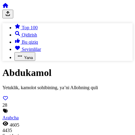
Top 100
Qidirish
Bu qiziq
Sevimlilar
Yana
Abdukamol
Yetuklik, kamolot sohibining, ya’ni Allohning quli
28
Arabcha
4605
4435