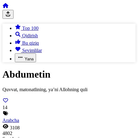
Top 100
Qidirish
Bu qiziq
Sevimlilar
Yana
Abdumetin
Quvvat, matonatlining, ya’ni Allohning quli
14
Arabcha
3108
4802