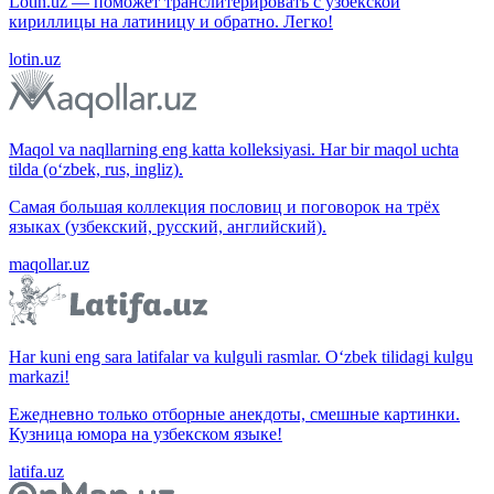
Lotin.uz — поможет транслитерировать с узбекской
кириллицы на латиницу и обратно. Легко!
lotin.uz
Maqol va naqllarning eng katta kolleksiyasi. Har bir maqol uchta
tilda (o‘zbek, rus, ingliz).
Самая большая коллекция пословиц и поговорок на трёх
языках (узбекский, русский, английский).
maqollar.uz
Har kuni eng sara latifalar va kulguli rasmlar. O‘zbek tilidagi kulgu
markazi!
Ежедневно только отборные анекдоты, смешные картинки.
Кузница юмора на узбекском языке!
latifa.uz