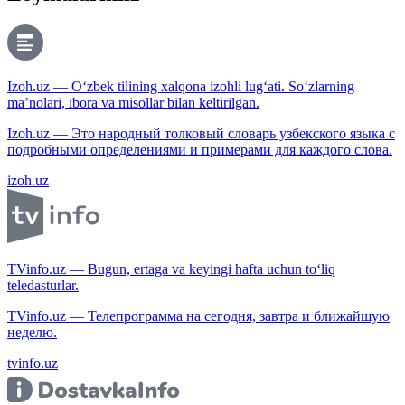
Izoh.uz — O‘zbek tilining xalqona izohli lug‘ati. So‘zlarning
ma’nolari, ibora va misollar bilan keltirilgan.
Izoh.uz — Это народный толковый словарь узбекского языка с
подробными определениями и примерами для каждого слова.
izoh.uz
TVinfo.uz — Bugun, ertaga va keyingi hafta uchun to‘liq
teledasturlar.
TVinfo.uz — Телепрограмма на сегодня, завтра и ближайшую
неделю.
tvinfo.uz