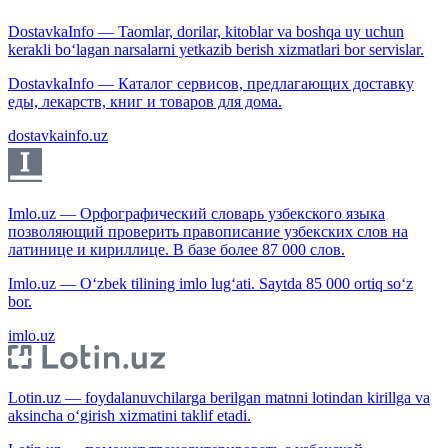
DostavkaInfo — Taomlar, dorilar, kitoblar va boshqa uy uchun
kerakli bo‘lagan narsalarni yetkazib berish xizmatlari bor servislar.
DostavkaInfo — Каталог сервисов, предлагающих доставку
еды, лекарств, книг и товаров для дома.
dostavkainfo.uz
Imlo.uz — Орфографический словарь узбекского языка
позволяющий проверить правописание узбекских слов на
латинице и кириллице. В базе более 87 000 слов.
Imlo.uz — O‘zbek tilining imlo lug‘ati. Saytda 85 000 ortiq so‘z
bor.
imlo.uz
Lotin.uz — foydalanuvchilarga berilgan matnni lotindan kirillga va
aksincha o‘girish xizmatini taklif etadi.