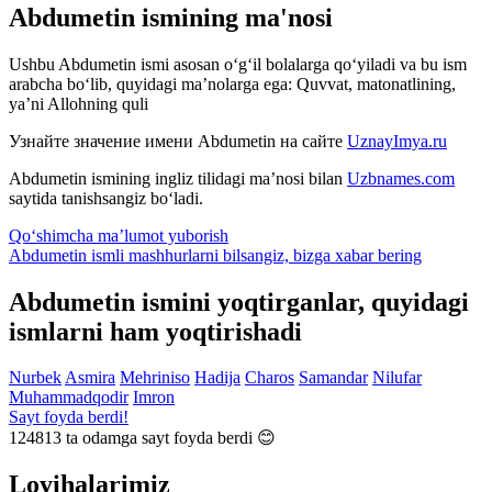
Abdumetin ismining ma'nosi
Ushbu Abdumetin ismi asosan o‘g‘il bolalarga qo‘yiladi va bu ism
arabcha bo‘lib, quyidagi ma’nolarga ega: Quvvat, matonatlining,
ya’ni Allohning quli
Узнайте значение имени
Abdumetin
на сайте
UznayImya.ru
Abdumetin
ismining ingliz tilidagi ma’nosi bilan
Uzbnames.com
saytida tanishsangiz bo‘ladi.
Qo‘shimcha ma’lumot yuborish
Abdumetin ismli mashhurlarni bilsangiz, bizga
xabar bering
Abdumetin ismini yoqtirganlar, quyidagi
ismlarni ham yoqtirishadi
Nurbek
Asmira
Mehriniso
Hadija
Charos
Samandar
Nilufar
Muhammadqodir
Imron
Sayt foyda berdi!
124813
ta odamga sayt foyda berdi 😊
Loyihalarimiz