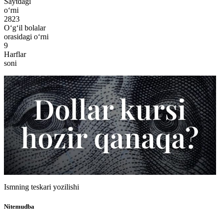
Saytdagi
o‘rni
2823
O‘g‘il bolalar
orasidagi o‘rni
9
Harflar
soni
Ismning teskari yozilishi
Nitemudba