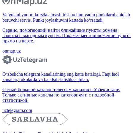
Valyutani yuqori kursda almashtirish uchun yaqin punktlarni aniqlab
beruvchi servis. Punkt joylashuvini kartada ko‘rsatadi.
Сервис, помогающий найти ближайшие пункты обмена
валюты с выгодным курсом. Покажет местоположение пункта
прямо на карте.
onmap.uz
O‘zbekcha telegram kanallarining eng katta katalogi. Faqt faol
kanallar, ruknlarda va batafsil statistikasi bilan.
Самый большой каталог телеграм каналов в Узбекистане.
Только активные каналы по категориям и с подробной
статистикой.
uztelegram.com