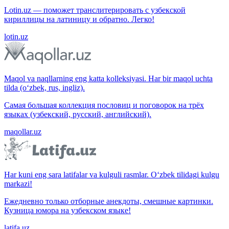
Lotin.uz — поможет транслитерировать с узбекской
кириллицы на латиницу и обратно. Легко!
lotin.uz
Maqol va naqllarning eng katta kolleksiyasi. Har bir maqol uchta
tilda (o‘zbek, rus, ingliz).
Самая большая коллекция пословиц и поговорок на трёх
языках (узбекский, русский, английский).
maqollar.uz
Har kuni eng sara latifalar va kulguli rasmlar. O‘zbek tilidagi kulgu
markazi!
Ежедневно только отборные анекдоты, смешные картинки.
Кузница юмора на узбекском языке!
latifa.uz