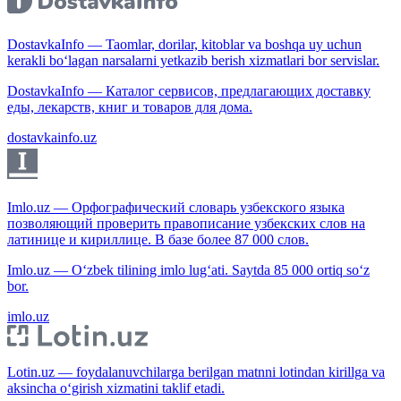
DostavkaInfo — Taomlar, dorilar, kitoblar va boshqa uy uchun
kerakli bo‘lagan narsalarni yetkazib berish xizmatlari bor servislar.
DostavkaInfo — Каталог сервисов, предлагающих доставку
еды, лекарств, книг и товаров для дома.
dostavkainfo.uz
Imlo.uz — Орфографический словарь узбекского языка
позволяющий проверить правописание узбекских слов на
латинице и кириллице. В базе более 87 000 слов.
Imlo.uz — O‘zbek tilining imlo lug‘ati. Saytda 85 000 ortiq so‘z
bor.
imlo.uz
Lotin.uz — foydalanuvchilarga berilgan matnni lotindan kirillga va
aksincha o‘girish xizmatini taklif etadi.