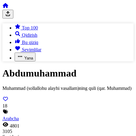
Top 100
Qidirish
Bu qiziq
Sevimlilar
Yana
Abdumuhammad
Muhammad (sollallohu alayhi vasallam)ning quli (qar. Muhammad)
18
Arabcha
4801
3105