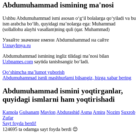
Abdumuhammad ismining ma'nosi
Ushbu Abdumuhammad ismi asosan o‘g‘il bolalarga qo‘yiladi va bu
ism arabcha bo‘lib, quyidagi ma’nolarga ega: Muhammad
(sollallohu alayhi vasallam)ning quli (qar. Muhammad)
Узнайте значение имени
Abdumuhammad
на сайте
UznayImya.ru
Abdumuhammad
ismining ingliz tilidagi ma’nosi bilan
Uzbnames.com
saytida tanishsangiz bo‘ladi.
Qo‘shimcha ma’lumot yuborish
Abdumuhammad ismli mashhurlarni bilsangiz, bizga
xabar bering
Abdumuhammad ismini yoqtirganlar,
quyidagi ismlarni ham yoqtirishadi
Kamola
Gulsanam
Mavlon
Abdurashid
Asma
Amira
Nozim
Suxrob
Zufar
Sayt foyda berdi!
124695
ta odamga sayt foyda berdi 😊