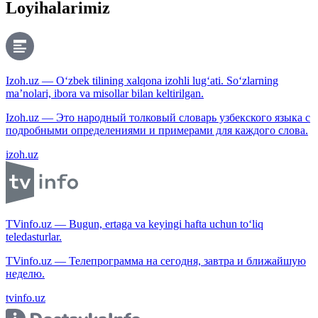
Loyihalarimiz
Izoh.uz — O‘zbek tilining xalqona izohli lug‘ati. So‘zlarning
ma’nolari, ibora va misollar bilan keltirilgan.
Izoh.uz — Это народный толковый словарь узбекского языка с
подробными определениями и примерами для каждого слова.
izoh.uz
TVinfo.uz — Bugun, ertaga va keyingi hafta uchun to‘liq
teledasturlar.
TVinfo.uz — Телепрограмма на сегодня, завтра и ближайшую
неделю.
tvinfo.uz