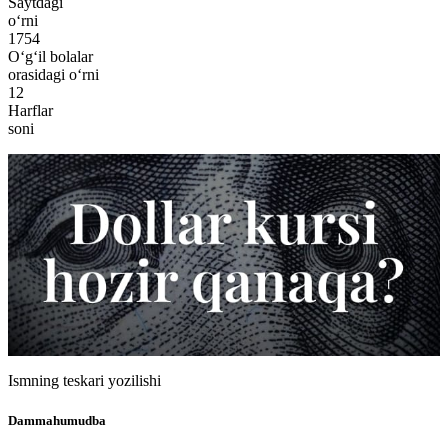
Saytdagi
o‘rni
1754
O‘g‘il bolalar
orasidagi o‘rni
12
Harflar
soni
Ismning teskari yozilishi
Dammahumudba