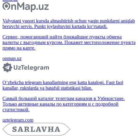
Valyutani yuqori kursda almashtirish uchun yaqin punktlarni aniqlab
beruvchi servis. Punkt joylashuvini kartada ko‘rsatadi.
Сервис, помогающий найти ближайшие пункты обмена
валюты с выгодным курсом. Покажет местоположение пункта
прямо на карте.
onmap.uz
O‘zbekcha telegram kanallarining eng katta katalogi. Faqt faol
kanallar, ruknlarda va batafsil statistikasi bilan.
Самый большой каталог телеграм каналов в Узбекистане.
Только активные каналы по категориям и с подробной
статистикой.
uztelegram.com