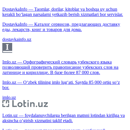
DostavkaInfo — Taomlar, dorilar, kitoblar va boshqa uy uchun
kerakli bo‘lagan narsalarni yetkazib berish xizmatlari bor servislar.
DostavkaInfo — Каталог сервисов, предлагающих доставку
еды, лекарств, книг и товаров для дома.
dostavkainfo.uz
Imlo.uz — Орфографический словарь узбекского языка
позволяющий проверить правописание узбекских слов на
латинице и кириллице. В базе более 87 000 слов.
Imlo.uz — O‘zbek tilining imlo lug‘ati. Saytda 85 000 ortiq so‘z
bor.
imlo.uz
Lotin.uz — foydalanuvchilarga berilgan matnni lotindan kirillga va
aksincha o‘girish xizmatini taklif etadi.