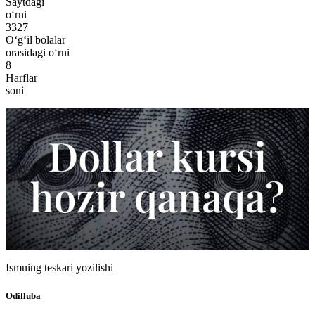
Saytdagi
o‘rni
3327
O‘g‘il bolalar
orasidagi o‘rni
8
Harflar
soni
Ismning teskari yozilishi
Odifluba