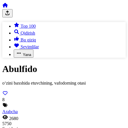
Top 100
Qidirish
Bu qiziq
Sevimlilar
Yana
Abulfido
o‘zini baxshida etuvchining, vafodorning otasi
8
Arabcha
2680
5750