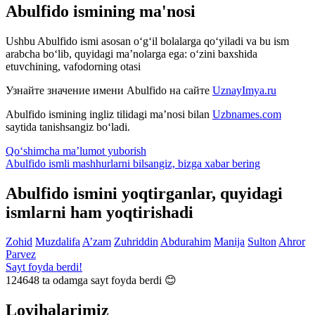
Abulfido ismining ma'nosi
Ushbu Abulfido ismi asosan o‘g‘il bolalarga qo‘yiladi va bu ism
arabcha bo‘lib, quyidagi ma’nolarga ega: o‘zini baxshida
etuvchining, vafodorning otasi
Узнайте значение имени
Abulfido
на сайте
UznayImya.ru
Abulfido
ismining ingliz tilidagi ma’nosi bilan
Uzbnames.com
saytida tanishsangiz bo‘ladi.
Qo‘shimcha ma’lumot yuborish
Abulfido ismli mashhurlarni bilsangiz, bizga
xabar bering
Abulfido ismini yoqtirganlar, quyidagi
ismlarni ham yoqtirishadi
Zohid
Muzdalifa
A’zam
Zuhriddin
Abdurahim
Manija
Sulton
Ahror
Parvez
Sayt foyda berdi!
124648
ta odamga sayt foyda berdi 😊
Loyihalarimiz