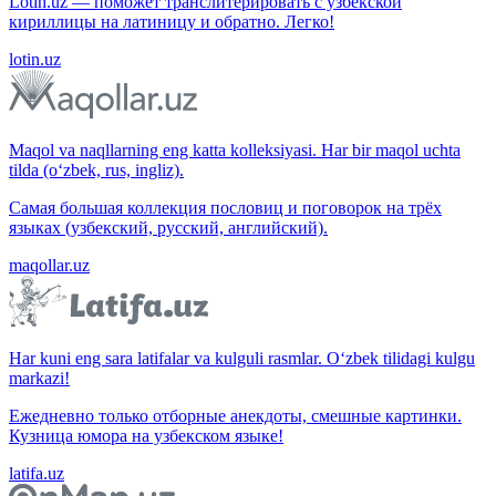
Lotin.uz — поможет транслитерировать с узбекской
кириллицы на латиницу и обратно. Легко!
lotin.uz
Maqol va naqllarning eng katta kolleksiyasi. Har bir maqol uchta
tilda (o‘zbek, rus, ingliz).
Самая большая коллекция пословиц и поговорок на трёх
языках (узбекский, русский, английский).
maqollar.uz
Har kuni eng sara latifalar va kulguli rasmlar. O‘zbek tilidagi kulgu
markazi!
Ежедневно только отборные анекдоты, смешные картинки.
Кузница юмора на узбекском языке!
latifa.uz