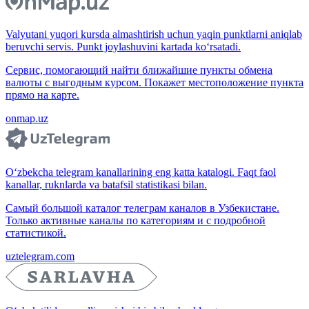
Valyutani yuqori kursda almashtirish uchun yaqin punktlarni aniqlab
beruvchi servis. Punkt joylashuvini kartada ko‘rsatadi.
Сервис, помогающий найти ближайшие пункты обмена
валюты с выгодным курсом. Покажет местоположение пункта
прямо на карте.
onmap.uz
O‘zbekcha telegram kanallarining eng katta katalogi. Faqt faol
kanallar, ruknlarda va batafsil statistikasi bilan.
Самый большой каталог телеграм каналов в Узбекистане.
Только активные каналы по категориям и с подробной
статистикой.
uztelegram.com