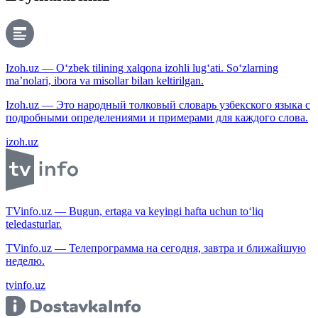
Izoh.uz — O‘zbek tilining xalqona izohli lug‘ati. So‘zlarning
ma’nolari, ibora va misollar bilan keltirilgan.
Izoh.uz — Это народный толковый словарь узбекского языка с
подробными определениями и примерами для каждого слова.
izoh.uz
TVinfo.uz — Bugun, ertaga va keyingi hafta uchun to‘liq
teledasturlar.
TVinfo.uz — Телепрограмма на сегодня, завтра и ближайшую
неделю.
tvinfo.uz