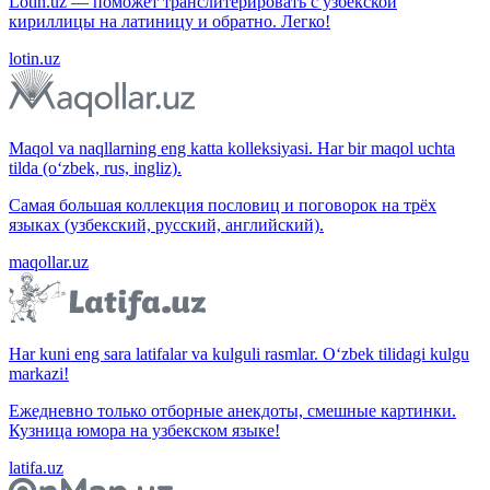
Lotin.uz — поможет транслитерировать с узбекской
кириллицы на латиницу и обратно. Легко!
lotin.uz
Maqol va naqllarning eng katta kolleksiyasi. Har bir maqol uchta
tilda (o‘zbek, rus, ingliz).
Самая большая коллекция пословиц и поговорок на трёх
языках (узбекский, русский, английский).
maqollar.uz
Har kuni eng sara latifalar va kulguli rasmlar. O‘zbek tilidagi kulgu
markazi!
Ежедневно только отборные анекдоты, смешные картинки.
Кузница юмора на узбекском языке!
latifa.uz