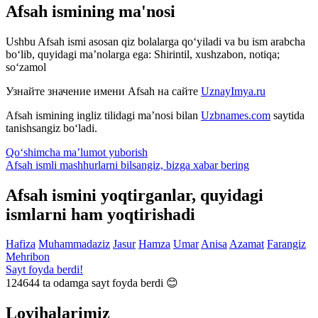
Afsah ismining ma'nosi
Ushbu Afsah ismi asosan qiz bolalarga qo‘yiladi va bu ism arabcha
bo‘lib, quyidagi ma’nolarga ega: Shirintil, xushzabon, notiqa;
so‘zamol
Узнайте значение имени
Afsah
на сайте
UznayImya.ru
Afsah
ismining ingliz tilidagi ma’nosi bilan
Uzbnames.com
saytida
tanishsangiz bo‘ladi.
Qo‘shimcha ma’lumot yuborish
Afsah ismli mashhurlarni bilsangiz, bizga
xabar bering
Afsah ismini yoqtirganlar, quyidagi
ismlarni ham yoqtirishadi
Hafiza
Muhammadaziz
Jasur
Hamza
Umar
Anisa
Azamat
Farangiz
Mehribon
Sayt foyda berdi!
124644
ta odamga sayt foyda berdi 😊
Loyihalarimiz