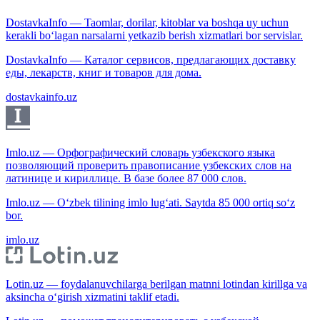
DostavkaInfo — Taomlar, dorilar, kitoblar va boshqa uy uchun
kerakli bo‘lagan narsalarni yetkazib berish xizmatlari bor servislar.
DostavkaInfo — Каталог сервисов, предлагающих доставку
еды, лекарств, книг и товаров для дома.
dostavkainfo.uz
Imlo.uz — Орфографический словарь узбекского языка
позволяющий проверить правописание узбекских слов на
латинице и кириллице. В базе более 87 000 слов.
Imlo.uz — O‘zbek tilining imlo lug‘ati. Saytda 85 000 ortiq so‘z
bor.
imlo.uz
Lotin.uz — foydalanuvchilarga berilgan matnni lotindan kirillga va
aksincha o‘girish xizmatini taklif etadi.