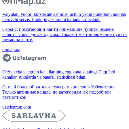
Valyutani yuqori kursda almashtirish uchun yaqin punktlarni aniqlab
beruvchi servis. Punkt joylashuvini kartada ko‘rsatadi.
Сервис, помогающий найти ближайшие пункты обмена
валюты с выгодным курсом. Покажет местоположение пункта
прямо на карте.
onmap.uz
O‘zbekcha telegram kanallarining eng katta katalogi. Faqt faol
kanallar, ruknlarda va batafsil statistikasi bilan.
Самый большой каталог телеграм каналов в Узбекистане.
Только активные каналы по категориям и с подробной
статистикой.
uztelegram.com