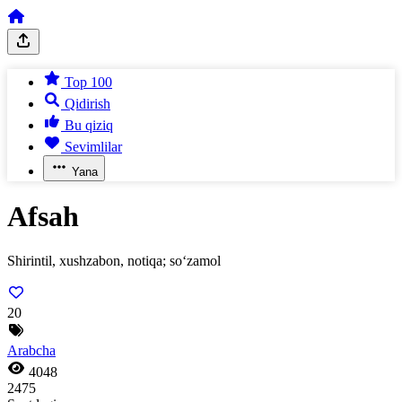
Top 100
Qidirish
Bu qiziq
Sevimlilar
Yana
Afsah
Shirintil, xushzabon, notiqa; so‘zamol
20
Arabcha
4048
2475