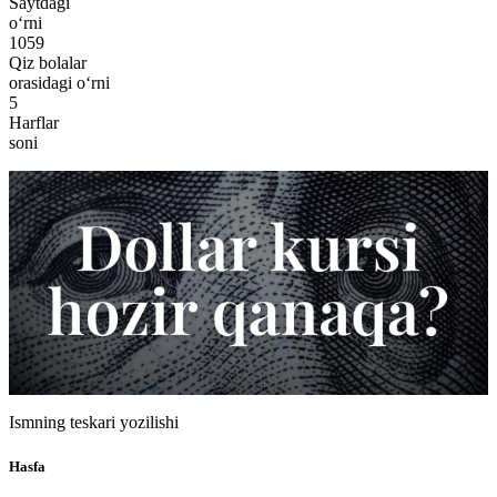
Saytdagi
o‘rni
1059
Qiz bolalar
orasidagi o‘rni
5
Harflar
soni
Ismning teskari yozilishi
Hasfa