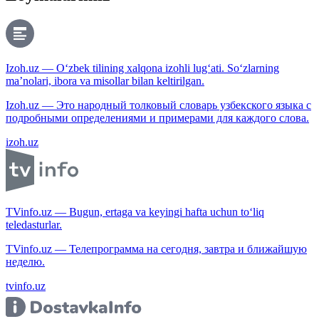
Izoh.uz — O‘zbek tilining xalqona izohli lug‘ati. So‘zlarning
ma’nolari, ibora va misollar bilan keltirilgan.
Izoh.uz — Это народный толковый словарь узбекского языка с
подробными определениями и примерами для каждого слова.
izoh.uz
TVinfo.uz — Bugun, ertaga va keyingi hafta uchun to‘liq
teledasturlar.
TVinfo.uz — Телепрограмма на сегодня, завтра и ближайшую
неделю.
tvinfo.uz