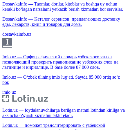
DostavkaInfo — Taomlar, dorilar, kitoblar va boshqa uy uchun
kerakli bo‘lagan narsalarni yetkazib berish xizmatlari bor servislar.
DostavkaInfo — Каталог сервисов, предлагающих доставку
еды, лекарств, книг и товаров для дома.
dostavkainfo.uz
Imlo.uz — Орфографический словарь узбекского языка
позволяющий проверить правописание узбекских слов на
латинице и кириллице. В базе более 87 000 слов.
Imlo.uz — O‘zbek tilining imlo lug‘ati. Saytda 85 000 ortiq so‘z
bor.
imlo.uz
Lotin.uz — foydalanuvchilarga berilgan matnni lotindan kirillga va
aksincha o‘girish xizmatini taklif etadi.
Lotin.uz — поможет транслитерировать с узбекской