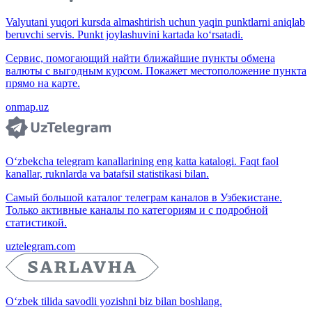
Valyutani yuqori kursda almashtirish uchun yaqin punktlarni aniqlab
beruvchi servis. Punkt joylashuvini kartada ko‘rsatadi.
Сервис, помогающий найти ближайшие пункты обмена
валюты с выгодным курсом. Покажет местоположение пункта
прямо на карте.
onmap.uz
O‘zbekcha telegram kanallarining eng katta katalogi. Faqt faol
kanallar, ruknlarda va batafsil statistikasi bilan.
Самый большой каталог телеграм каналов в Узбекистане.
Только активные каналы по категориям и с подробной
статистикой.
uztelegram.com
O‘zbek tilida savodli yozishni biz bilan boshlang.