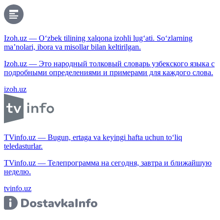
Izoh.uz — O‘zbek tilining xalqona izohli lug‘ati. So‘zlarning
ma’nolari, ibora va misollar bilan keltirilgan.
Izoh.uz — Это народный толковый словарь узбекского языка с
подробными определениями и примерами для каждого слова.
izoh.uz
TVinfo.uz — Bugun, ertaga va keyingi hafta uchun to‘liq
teledasturlar.
TVinfo.uz — Телепрограмма на сегодня, завтра и ближайшую
неделю.
tvinfo.uz