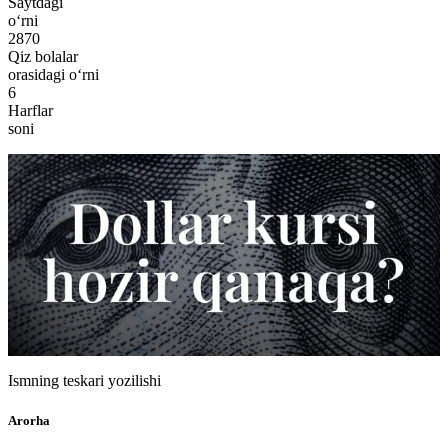
Saytdagi
o‘rni
2870
Qiz bolalar
orasidagi o‘rni
6
Harflar
soni
Ismning teskari yozilishi
Arorha