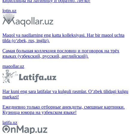
кириллицы на латиницу и обратно. Легко!
lotin.uz
Maqol va naqllarning eng katta kolleksiyasi. Har bir maqol uchta
tilda (o‘zbek, rus, ingliz).
Самая большая коллекция пословиц и поговорок на трёх
языках (узбекский, русский, английский).
maqollar.uz
Har kuni eng sara latifalar va kulguli rasmlar. O‘zbek tilidagi kulgu
markazi!
Ежедневно только отборные анекдоты, смешные картинки.
Кузница юмора на узбекском языке!
latifa.uz