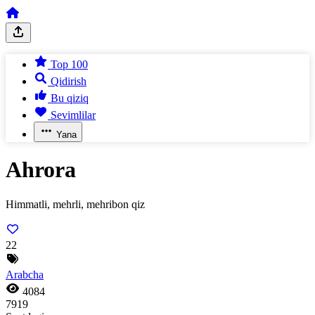
Top 100
Qidirish
Bu qiziq
Sevimlilar
Yana
Ahrora
Himmatli, mehrli, mehribon qiz
22
Arabcha
4084
7919