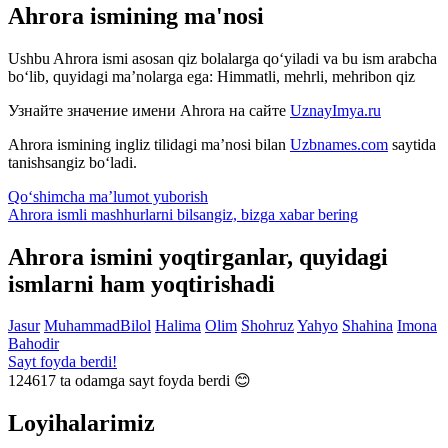
Ahrora ismining ma'nosi
Ushbu Ahrora ismi asosan qiz bolalarga qo‘yiladi va bu ism arabcha
bo‘lib, quyidagi ma’nolarga ega: Himmatli, mehrli, mehribon qiz
Узнайте значение имени
Ahrora
на сайте
UznayImya.ru
Ahrora
ismining ingliz tilidagi ma’nosi bilan
Uzbnames.com
saytida
tanishsangiz bo‘ladi.
Qo‘shimcha ma’lumot yuborish
Ahrora ismli mashhurlarni bilsangiz, bizga
xabar bering
Ahrora ismini yoqtirganlar, quyidagi
ismlarni ham yoqtirishadi
Jasur
MuhammadBilol
Halima
Olim
Shohruz
Yahyo
Shahina
Imona
Bahodir
Sayt foyda berdi!
124617
ta odamga sayt foyda berdi 😊
Loyihalarimiz