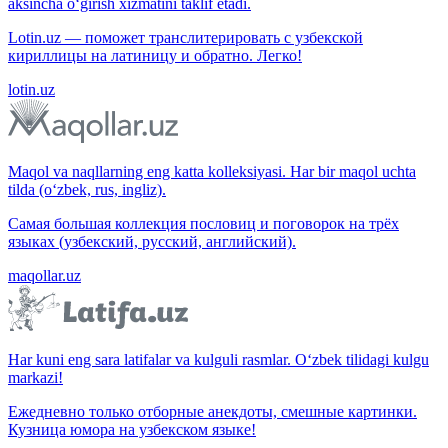
aksincha o‘girish xizmatini taklif etadi.
Lotin.uz — поможет транслитерировать с узбекской
кириллицы на латиницу и обратно. Легко!
lotin.uz
Maqol va naqllarning eng katta kolleksiyasi. Har bir maqol uchta
tilda (o‘zbek, rus, ingliz).
Самая большая коллекция пословиц и поговорок на трёх
языках (узбекский, русский, английский).
maqollar.uz
Har kuni eng sara latifalar va kulguli rasmlar. O‘zbek tilidagi kulgu
markazi!
Ежедневно только отборные анекдоты, смешные картинки.
Кузница юмора на узбекском языке!