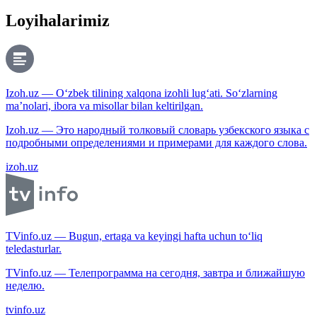
Loyihalarimiz
Izoh.uz — O‘zbek tilining xalqona izohli lug‘ati. So‘zlarning
ma’nolari, ibora va misollar bilan keltirilgan.
Izoh.uz — Это народный толковый словарь узбекского языка с
подробными определениями и примерами для каждого слова.
izoh.uz
TVinfo.uz — Bugun, ertaga va keyingi hafta uchun to‘liq
teledasturlar.
TVinfo.uz — Телепрограмма на сегодня, завтра и ближайшую
неделю.
tvinfo.uz