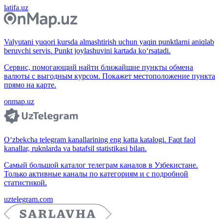
latifa.uz
Valyutani yuqori kursda almashtirish uchun yaqin punktlarni aniqlab
beruvchi servis. Punkt joylashuvini kartada ko‘rsatadi.
Сервис, помогающий найти ближайшие пункты обмена
валюты с выгодным курсом. Покажет местоположение пункта
прямо на карте.
onmap.uz
O‘zbekcha telegram kanallarining eng katta katalogi. Faqt faol
kanallar, ruknlarda va batafsil statistikasi bilan.
Самый большой каталог телеграм каналов в Узбекистане.
Только активные каналы по категориям и с подробной
статистикой.
uztelegram.com