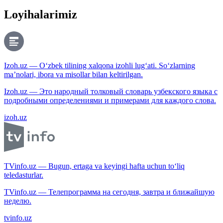
Loyihalarimiz
Izoh.uz — O‘zbek tilining xalqona izohli lug‘ati. So‘zlarning
ma’nolari, ibora va misollar bilan keltirilgan.
Izoh.uz — Это народный толковый словарь узбекского языка с
подробными определениями и примерами для каждого слова.
izoh.uz
TVinfo.uz — Bugun, ertaga va keyingi hafta uchun to‘liq
teledasturlar.
TVinfo.uz — Телепрограмма на сегодня, завтра и ближайшую
неделю.
tvinfo.uz