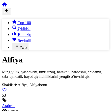
Top 100
Qidirish
Bu qiziq
Sevimlilar
Yana
Alfiya
Ming yillik, yashovchi, umri uzoq, barakali, bardoshli, chidamli,
sabr-qanoatli, hayot qiyinchiliklarini yengib o‘tuvchi qiz.
Shakllari:
Alfiya, Alfiyabonu.
53
Arabcha