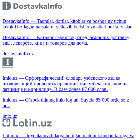
DostavkaInfo — Taomlar, dorilar, kitoblar va boshqa uy uchun
kerakli bo‘lagan narsalarni yetkazib berish xizmatlari bor servislar.
DostavkaInfo — Каталог сервисов, предлагающих доставку
еды, лекарств, книг и товаров для дома.
dostavkainfo.uz
Imlo.uz — Орфографический словарь узбекского языка
позволяющий проверить правописание узбекских слов на
латинице и кириллице. В базе более 87 000 слов.
Imlo.uz — O‘zbek tilining imlo lug‘ati. Saytda 85 000 ortiq so‘z
bor.
imlo.uz
Lotin.uz — foydalanuvchilarga berilgan matnni lotindan kirillga va