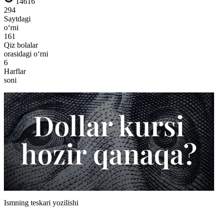
14616
294
Saytdagi
o‘rni
161
Qiz bolalar
orasidagi o‘rni
6
Harflar
soni
Ismning teskari yozilishi