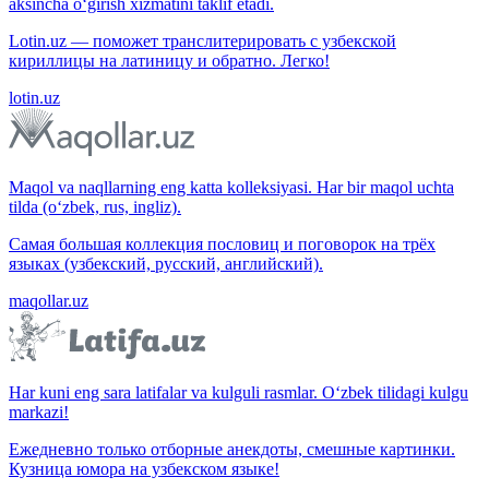
aksincha o‘girish xizmatini taklif etadi.
Lotin.uz — поможет транслитерировать с узбекской
кириллицы на латиницу и обратно. Легко!
lotin.uz
Maqol va naqllarning eng katta kolleksiyasi. Har bir maqol uchta
tilda (o‘zbek, rus, ingliz).
Самая большая коллекция пословиц и поговорок на трёх
языках (узбекский, русский, английский).
maqollar.uz
Har kuni eng sara latifalar va kulguli rasmlar. O‘zbek tilidagi kulgu
markazi!
Ежедневно только отборные анекдоты, смешные картинки.
Кузница юмора на узбекском языке!