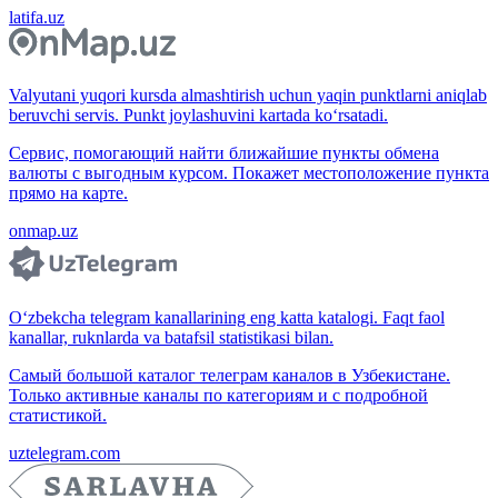
latifa.uz
Valyutani yuqori kursda almashtirish uchun yaqin punktlarni aniqlab
beruvchi servis. Punkt joylashuvini kartada ko‘rsatadi.
Сервис, помогающий найти ближайшие пункты обмена
валюты с выгодным курсом. Покажет местоположение пункта
прямо на карте.
onmap.uz
O‘zbekcha telegram kanallarining eng katta katalogi. Faqt faol
kanallar, ruknlarda va batafsil statistikasi bilan.
Самый большой каталог телеграм каналов в Узбекистане.
Только активные каналы по категориям и с подробной
статистикой.
uztelegram.com