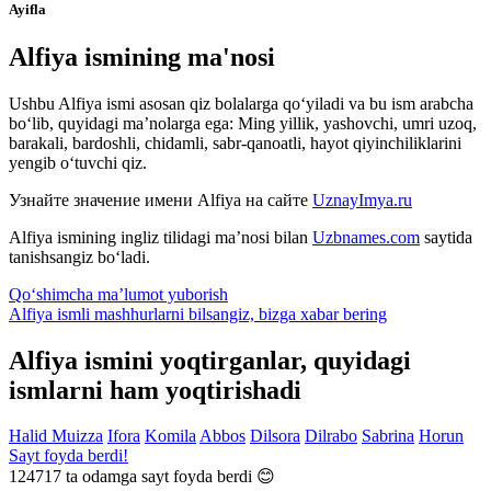
Ayifla
Alfiya ismining ma'nosi
Ushbu Alfiya ismi asosan qiz bolalarga qo‘yiladi va bu ism arabcha
bo‘lib, quyidagi ma’nolarga ega: Ming yillik, yashovchi, umri uzoq,
barakali, bardoshli, chidamli, sabr-qanoatli, hayot qiyinchiliklarini
yengib o‘tuvchi qiz.
Узнайте значение имени
Alfiya
на сайте
UznayImya.ru
Alfiya
ismining ingliz tilidagi ma’nosi bilan
Uzbnames.com
saytida
tanishsangiz bo‘ladi.
Qo‘shimcha ma’lumot yuborish
Alfiya ismli mashhurlarni bilsangiz, bizga
xabar bering
Alfiya ismini yoqtirganlar, quyidagi
ismlarni ham yoqtirishadi
Halid
Muizza
Ifora
Komila
Abbos
Dilsora
Dilrabo
Sabrina
Horun
Sayt foyda berdi!
124717
ta odamga sayt foyda berdi 😊