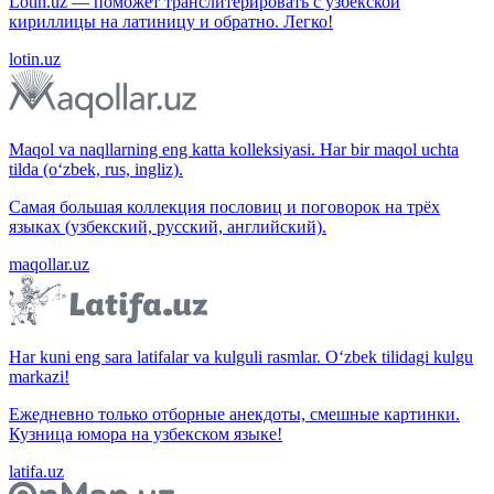
Lotin.uz — поможет транслитерировать с узбекской
кириллицы на латиницу и обратно. Легко!
lotin.uz
Maqol va naqllarning eng katta kolleksiyasi. Har bir maqol uchta
tilda (o‘zbek, rus, ingliz).
Самая большая коллекция пословиц и поговорок на трёх
языках (узбекский, русский, английский).
maqollar.uz
Har kuni eng sara latifalar va kulguli rasmlar. O‘zbek tilidagi kulgu
markazi!
Ежедневно только отборные анекдоты, смешные картинки.
Кузница юмора на узбекском языке!
latifa.uz