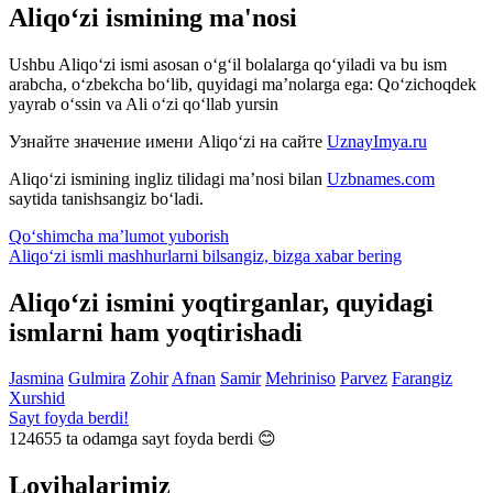
Aliqo‘zi ismining ma'nosi
Ushbu Aliqo‘zi ismi asosan o‘g‘il bolalarga qo‘yiladi va bu ism
arabcha, o‘zbekcha bo‘lib, quyidagi ma’nolarga ega: Qo‘zichoqdek
yayrab o‘ssin va Ali o‘zi qo‘llab yursin
Узнайте значение имени
Aliqo‘zi
на сайте
UznayImya.ru
Aliqo‘zi
ismining ingliz tilidagi ma’nosi bilan
Uzbnames.com
saytida tanishsangiz bo‘ladi.
Qo‘shimcha ma’lumot yuborish
Aliqo‘zi ismli mashhurlarni bilsangiz, bizga
xabar bering
Aliqo‘zi ismini yoqtirganlar, quyidagi
ismlarni ham yoqtirishadi
Jasmina
Gulmira
Zohir
Afnan
Samir
Mehriniso
Parvez
Farangiz
Xurshid
Sayt foyda berdi!
124655
ta odamga sayt foyda berdi 😊
Loyihalarimiz