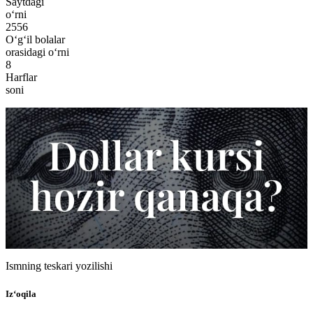
Saytdagi
o‘rni
2556
O‘g‘il bolalar
orasidagi o‘rni
8
Harflar
soni
Ismning teskari yozilishi
Iz‘oqila