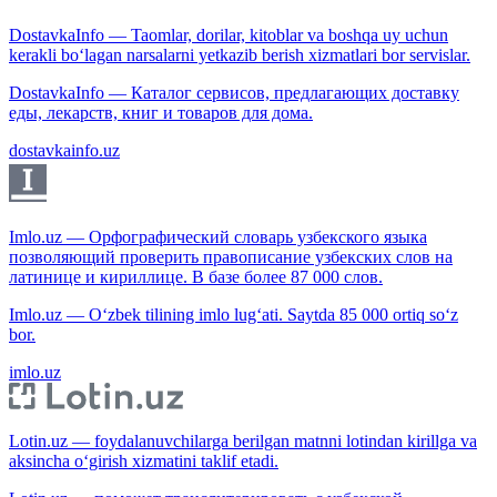
DostavkaInfo — Taomlar, dorilar, kitoblar va boshqa uy uchun
kerakli bo‘lagan narsalarni yetkazib berish xizmatlari bor servislar.
DostavkaInfo — Каталог сервисов, предлагающих доставку
еды, лекарств, книг и товаров для дома.
dostavkainfo.uz
Imlo.uz — Орфографический словарь узбекского языка
позволяющий проверить правописание узбекских слов на
латинице и кириллице. В базе более 87 000 слов.
Imlo.uz — O‘zbek tilining imlo lug‘ati. Saytda 85 000 ortiq so‘z
bor.
imlo.uz
Lotin.uz — foydalanuvchilarga berilgan matnni lotindan kirillga va
aksincha o‘girish xizmatini taklif etadi.