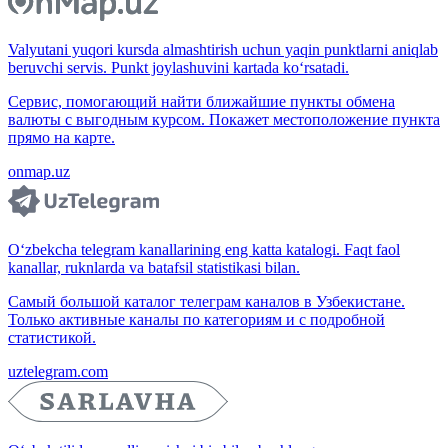
Valyutani yuqori kursda almashtirish uchun yaqin punktlarni aniqlab
beruvchi servis. Punkt joylashuvini kartada ko‘rsatadi.
Сервис, помогающий найти ближайшие пункты обмена
валюты с выгодным курсом. Покажет местоположение пункта
прямо на карте.
onmap.uz
O‘zbekcha telegram kanallarining eng katta katalogi. Faqt faol
kanallar, ruknlarda va batafsil statistikasi bilan.
Самый большой каталог телеграм каналов в Узбекистане.
Только активные каналы по категориям и с подробной
статистикой.
uztelegram.com