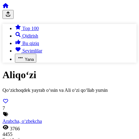
Top 100
Qidirish
Bu qiziq
Sevimlilar
Yana
Aliqo‘zi
Qo‘zichoqdek yayrab o‘ssin va Ali o‘zi qo‘llab yursin
7
Arabcha, o‘zbekcha
3766
4455