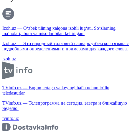
Izoh.uz — O‘zbek tilining xalqona izohli lug‘ati. So‘zlarning
ma’nolari, ibora va misollar bilan keltirilgan.
Izoh.uz — Это народный толковый словарь узбекского языка с
подробными определениями и примерами для каждого слова.
izoh.uz
TVinfo.uz — Bugun, ertaga va keyingi hafta uchun to‘liq
teledasturlar.
TVinfo.uz — Телепрограмма на сегодня, завтра и ближайшую
неделю.
tvinfo.uz