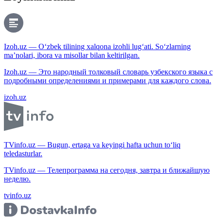
Izoh.uz — O‘zbek tilining xalqona izohli lug‘ati. So‘zlarning
ma’nolari, ibora va misollar bilan keltirilgan.
Izoh.uz — Это народный толковый словарь узбекского языка с
подробными определениями и примерами для каждого слова.
izoh.uz
TVinfo.uz — Bugun, ertaga va keyingi hafta uchun to‘liq
teledasturlar.
TVinfo.uz — Телепрограмма на сегодня, завтра и ближайшую
неделю.
tvinfo.uz