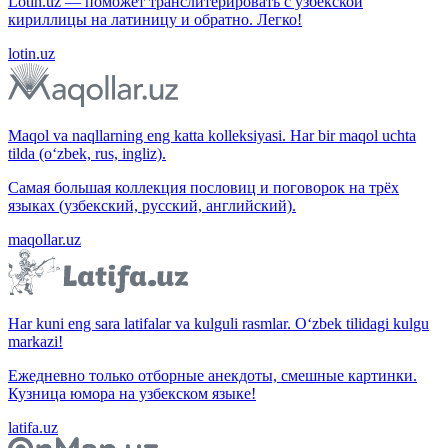
Lotin.uz — поможет транслитерировать с узбекской
кириллицы на латиницу и обратно. Легко!
lotin.uz
Maqol va naqllarning eng katta kolleksiyasi. Har bir maqol uchta
tilda (o‘zbek, rus, ingliz).
Самая большая коллекция пословиц и поговорок на трёх
языках (узбекский, русский, английский).
maqollar.uz
Har kuni eng sara latifalar va kulguli rasmlar. O‘zbek tilidagi kulgu
markazi!
Ежедневно только отборные анекдоты, смешные картинки.
Кузница юмора на узбекском языке!
latifa.uz