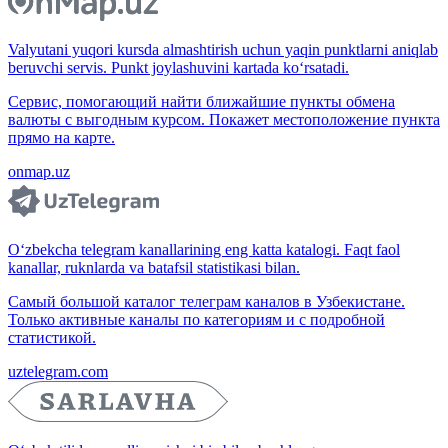
Valyutani yuqori kursda almashtirish uchun yaqin punktlarni aniqlab
beruvchi servis. Punkt joylashuvini kartada ko‘rsatadi.
Сервис, помогающий найти ближайшие пункты обмена
валюты с выгодным курсом. Покажет местоположение пункта
прямо на карте.
onmap.uz
O‘zbekcha telegram kanallarining eng katta katalogi. Faqt faol
kanallar, ruknlarda va batafsil statistikasi bilan.
Самый большой каталог телеграм каналов в Узбекистане.
Только активные каналы по категориям и с подробной
статистикой.
uztelegram.com