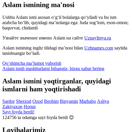
Aslam ismining ma'nosi
Ushbu Aslam ismi asosan o‘g‘il bolalarga qo‘yiladi va bu ism
arabcha bo‘lib, quyidagi ma’nolarga ega: Juda sog‘lom, eson-omon;
baquvvat, chidamli
Узнайте значение имени
Aslam
на сайте
UznayImya.ru
Aslam
ismining ingliz tilidagi ma’nosi bilan
Uzbnames.com
saytida
tanishsangiz bo‘ladi.
Qo‘shimcha ma’lumot yuborish
Aslam ismli mashhurlarni bilsangiz, bizga
xabar bering
Aslam ismini yoqtirganlar, quyidagi
ismlarni ham yoqtirishadi
Sardor
Sherzod
Ozod
Ibrohim
Binyamin
Marhabo
Asliya
Zakiyaxon
Horun
Sayt foyda berdi!
124756
ta odamga sayt foyda berdi 😊
Loyihalarimiz