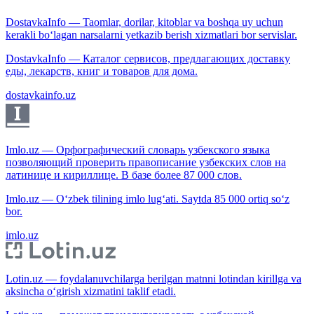
DostavkaInfo — Taomlar, dorilar, kitoblar va boshqa uy uchun
kerakli bo‘lagan narsalarni yetkazib berish xizmatlari bor servislar.
DostavkaInfo — Каталог сервисов, предлагающих доставку
еды, лекарств, книг и товаров для дома.
dostavkainfo.uz
Imlo.uz — Орфографический словарь узбекского языка
позволяющий проверить правописание узбекских слов на
латинице и кириллице. В базе более 87 000 слов.
Imlo.uz — O‘zbek tilining imlo lug‘ati. Saytda 85 000 ortiq so‘z
bor.
imlo.uz
Lotin.uz — foydalanuvchilarga berilgan matnni lotindan kirillga va
aksincha o‘girish xizmatini taklif etadi.