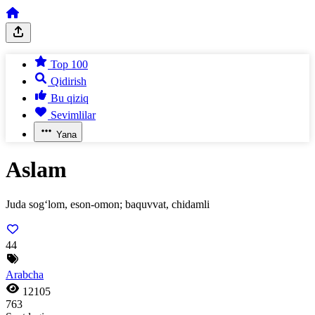
Top 100
Qidirish
Bu qiziq
Sevimlilar
Yana
Aslam
Juda sog‘lom, eson-omon; baquvvat, chidamli
44
Arabcha
12105
763