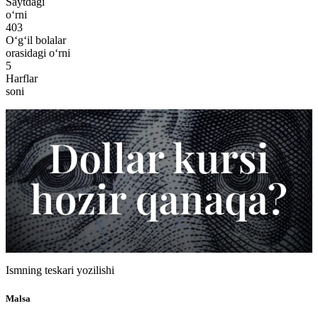
Saytdagi
o‘rni
403
O‘g‘il bolalar
orasidagi o‘rni
5
Harflar
soni
Ismning teskari yozilishi
Malsa