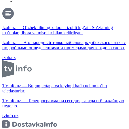
Izoh.uz — O‘zbek tilining xalqona izohli lug‘ati. So‘zlarning
ma’nolari, ibora va misollar bilan keltirilgan.
Izoh.uz — Это народный толковый словарь узбекского языка с
подробными определениями и примерами для каждого слова.
izoh.uz
TVinfo.uz — Bugun, ertaga va keyingi hafta uchun to‘liq
teledasturlar.
TVinfo.uz — Телепрограмма на сегодня, завтра и ближайшую
неделю.
tvinfo.uz