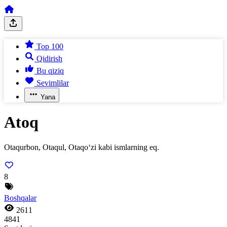
Top 100
Qidirish
Bu qiziq
Sevimlilar
Yana
Atoq
Otaqurbon, Otaqul, Otaqo‘zi kabi ismlarning eq.
8
Boshqalar
2611
4841