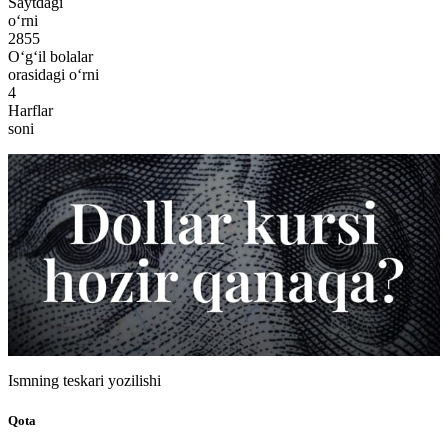
Saytdagi
o‘rni
2855
O‘g‘il bolalar
orasidagi o‘rni
4
Harflar
soni
Ismning teskari yozilishi
Qota