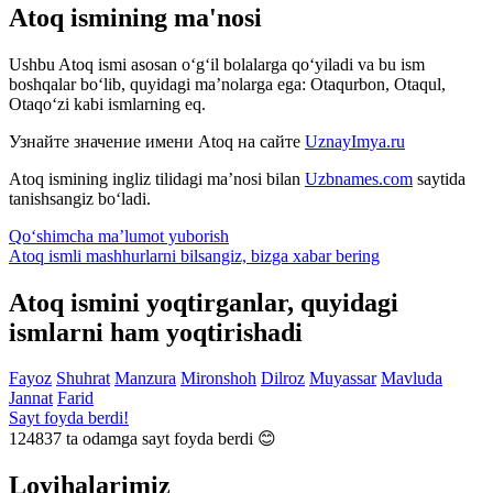
Atoq ismining ma'nosi
Ushbu Atoq ismi asosan o‘g‘il bolalarga qo‘yiladi va bu ism
boshqalar bo‘lib, quyidagi ma’nolarga ega: Otaqurbon, Otaqul,
Otaqo‘zi kabi ismlarning eq.
Узнайте значение имени
Atoq
на сайте
UznayImya.ru
Atoq
ismining ingliz tilidagi ma’nosi bilan
Uzbnames.com
saytida
tanishsangiz bo‘ladi.
Qo‘shimcha ma’lumot yuborish
Atoq ismli mashhurlarni bilsangiz, bizga
xabar bering
Atoq ismini yoqtirganlar, quyidagi
ismlarni ham yoqtirishadi
Fayoz
Shuhrat
Manzura
Mironshoh
Dilroz
Muyassar
Mavluda
Jannat
Farid
Sayt foyda berdi!
124837
ta odamga sayt foyda berdi 😊
Loyihalarimiz