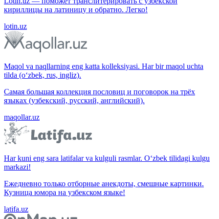
Lotin.uz — поможет транслитерировать с узбекской
кириллицы на латиницу и обратно. Легко!
lotin.uz
Maqol va naqllarning eng katta kolleksiyasi. Har bir maqol uchta
tilda (o‘zbek, rus, ingliz).
Самая большая коллекция пословиц и поговорок на трёх
языках (узбекский, русский, английский).
maqollar.uz
Har kuni eng sara latifalar va kulguli rasmlar. O‘zbek tilidagi kulgu
markazi!
Ежедневно только отборные анекдоты, смешные картинки.
Кузница юмора на узбекском языке!
latifa.uz