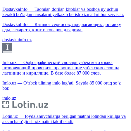
DostavkaInfo — Taomlar, dorilar, kitoblar va boshqa uy uchun
kerakli bo‘lagan narsalarni yetkazib berish xizmatlari bor servislar.
DostavkaInfo — Каталог сервисов, предлагающих доставку
еды, лекарств, книг и товаров для дома.
dostavkainfo.uz
Imlo.uz — Орфографический словарь узбекского языка
позволяющий проверить правописание узбекских слов на
латинице и кириллице. В базе более 87 000 слов.
Imlo.uz — O‘zbek tilining imlo lug‘ati. Saytda 85 000 ortiq so‘z
bor.
imlo.uz
Lotin.uz — foydalanuvchilarga berilgan matnni lotindan kirillga va
aksincha o‘girish xizmatini taklif etadi.