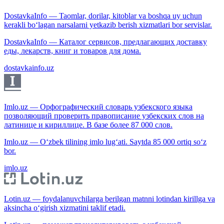
DostavkaInfo — Taomlar, dorilar, kitoblar va boshqa uy uchun
kerakli bo‘lagan narsalarni yetkazib berish xizmatlari bor servislar.
DostavkaInfo — Каталог сервисов, предлагающих доставку
еды, лекарств, книг и товаров для дома.
dostavkainfo.uz
Imlo.uz — Орфографический словарь узбекского языка
позволяющий проверить правописание узбекских слов на
латинице и кириллице. В базе более 87 000 слов.
Imlo.uz — O‘zbek tilining imlo lug‘ati. Saytda 85 000 ortiq so‘z
bor.
imlo.uz
Lotin.uz — foydalanuvchilarga berilgan matnni lotindan kirillga va
aksincha o‘girish xizmatini taklif etadi.