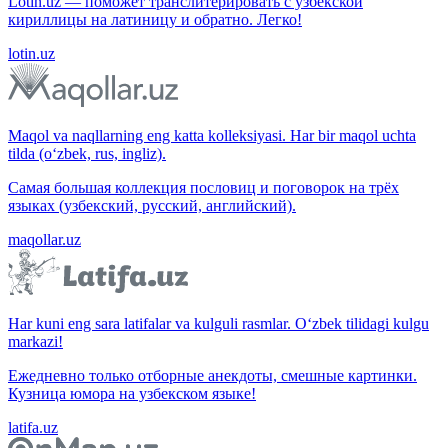
Lotin.uz — поможет транслитерировать с узбекской
кириллицы на латиницу и обратно. Легко!
lotin.uz
Maqol va naqllarning eng katta kolleksiyasi. Har bir maqol uchta
tilda (o‘zbek, rus, ingliz).
Самая большая коллекция пословиц и поговорок на трёх
языках (узбекский, русский, английский).
maqollar.uz
Har kuni eng sara latifalar va kulguli rasmlar. O‘zbek tilidagi kulgu
markazi!
Ежедневно только отборные анекдоты, смешные картинки.
Кузница юмора на узбекском языке!
latifa.uz