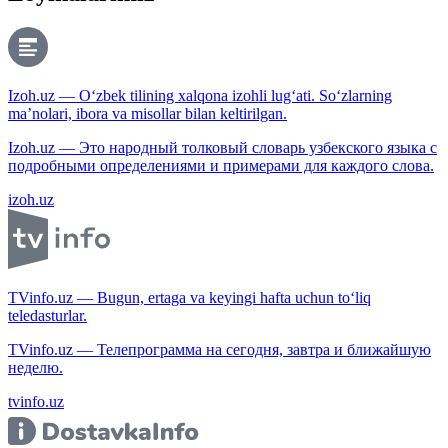
Izoh.uz — O‘zbek tilining xalqona izohli lug‘ati. So‘zlarning
ma’nolari, ibora va misollar bilan keltirilgan.
Izoh.uz — Это народный толковый словарь узбекского языка с
подробными определениями и примерами для каждого слова.
izoh.uz
TVinfo.uz — Bugun, ertaga va keyingi hafta uchun to‘liq
teledasturlar.
TVinfo.uz — Телепрограмма на сегодня, завтра и ближайшую
неделю.
tvinfo.uz