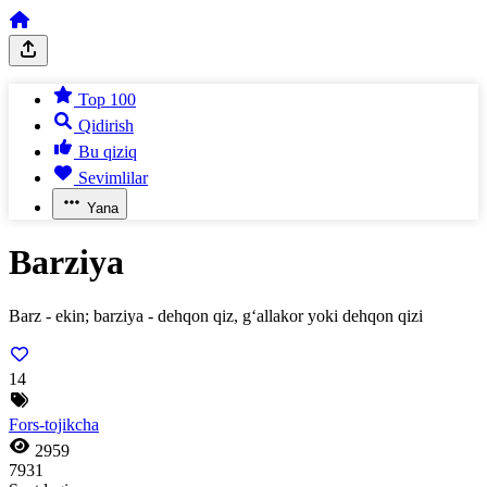
Top 100
Qidirish
Bu qiziq
Sevimlilar
Yana
Barziya
Barz - ekin; barziya - dehqon qiz, g‘allakor yoki dehqon qizi
14
Fors-tojikcha
2959
7931