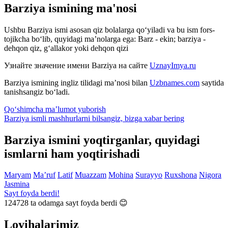
Barziya ismining ma'nosi
Ushbu Barziya ismi asosan qiz bolalarga qo‘yiladi va bu ism fors-
tojikcha bo‘lib, quyidagi ma’nolarga ega: Barz - ekin; barziya -
dehqon qiz, g‘allakor yoki dehqon qizi
Узнайте значение имени
Barziya
на сайте
UznayImya.ru
Barziya
ismining ingliz tilidagi ma’nosi bilan
Uzbnames.com
saytida
tanishsangiz bo‘ladi.
Qo‘shimcha ma’lumot yuborish
Barziya ismli mashhurlarni bilsangiz, bizga
xabar bering
Barziya ismini yoqtirganlar, quyidagi
ismlarni ham yoqtirishadi
Maryam
Ma’ruf
Latif
Muazzam
Mohina
Surayyo
Ruxshona
Nigora
Jasmina
Sayt foyda berdi!
124728
ta odamga sayt foyda berdi 😊
Loyihalarimiz