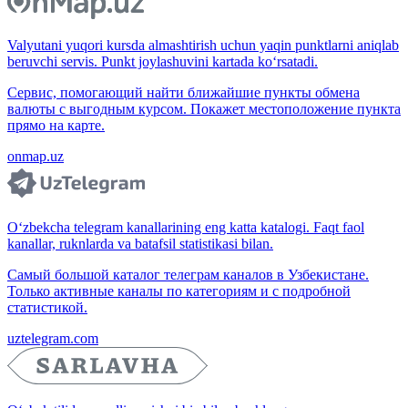
Valyutani yuqori kursda almashtirish uchun yaqin punktlarni aniqlab
beruvchi servis. Punkt joylashuvini kartada ko‘rsatadi.
Сервис, помогающий найти ближайшие пункты обмена
валюты с выгодным курсом. Покажет местоположение пункта
прямо на карте.
onmap.uz
O‘zbekcha telegram kanallarining eng katta katalogi. Faqt faol
kanallar, ruknlarda va batafsil statistikasi bilan.
Самый большой каталог телеграм каналов в Узбекистане.
Только активные каналы по категориям и с подробной
статистикой.
uztelegram.com