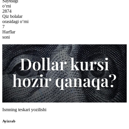
Saytdagi
o‘rni
2874
Qiz bolalar
orasidagi o‘rni
7
Harflar
soni
Ismning teskari yozilishi
Ayizrab