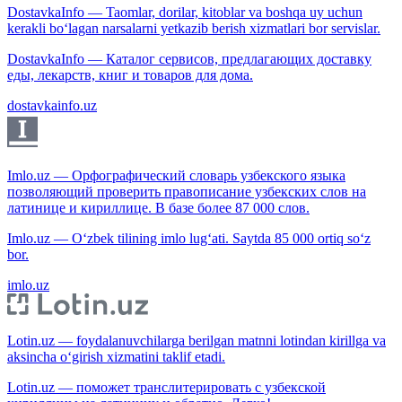
DostavkaInfo — Taomlar, dorilar, kitoblar va boshqa uy uchun
kerakli bo‘lagan narsalarni yetkazib berish xizmatlari bor servislar.
DostavkaInfo — Каталог сервисов, предлагающих доставку
еды, лекарств, книг и товаров для дома.
dostavkainfo.uz
Imlo.uz — Орфографический словарь узбекского языка
позволяющий проверить правописание узбекских слов на
латинице и кириллице. В базе более 87 000 слов.
Imlo.uz — O‘zbek tilining imlo lug‘ati. Saytda 85 000 ortiq so‘z
bor.
imlo.uz
Lotin.uz — foydalanuvchilarga berilgan matnni lotindan kirillga va
aksincha o‘girish xizmatini taklif etadi.
Lotin.uz — поможет транслитерировать с узбекской