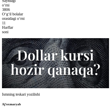
Saytdagi
o‘rni
3806
O‘g‘il bolalar
orasidagi o‘rni
11
Harflar
soni
Ismning teskari yozilishi
Aj‘oxmaryab