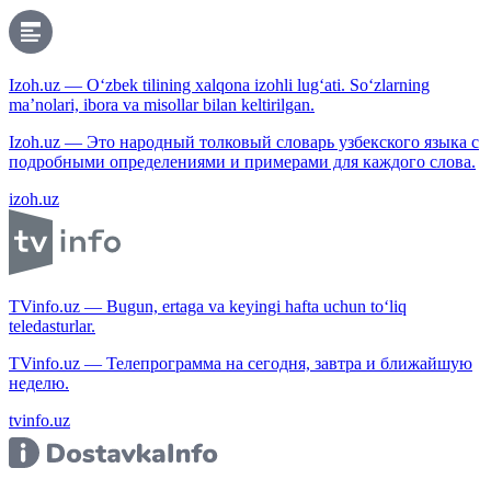
Izoh.uz — O‘zbek tilining xalqona izohli lug‘ati. So‘zlarning
ma’nolari, ibora va misollar bilan keltirilgan.
Izoh.uz — Это народный толковый словарь узбекского языка с
подробными определениями и примерами для каждого слова.
izoh.uz
TVinfo.uz — Bugun, ertaga va keyingi hafta uchun to‘liq
teledasturlar.
TVinfo.uz — Телепрограмма на сегодня, завтра и ближайшую
неделю.
tvinfo.uz