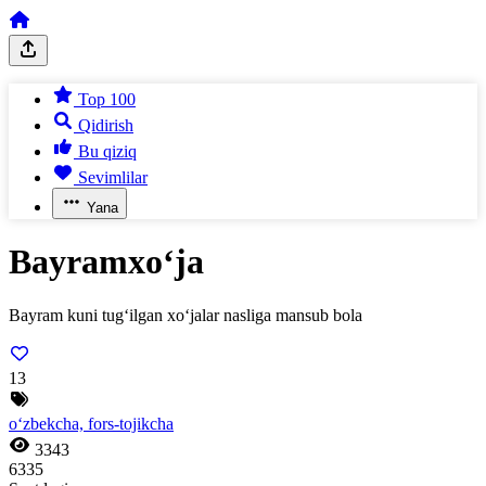
Top 100
Qidirish
Bu qiziq
Sevimlilar
Yana
Bayramxo‘ja
Bayram kuni tug‘ilgan xo‘jalar nasliga mansub bola
13
o‘zbekcha, fors-tojikcha
3343
6335