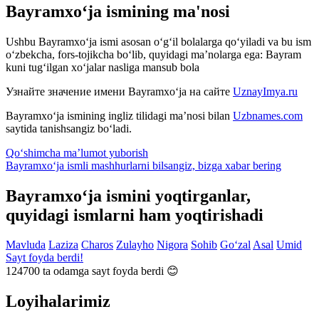
Bayramxo‘ja ismining ma'nosi
Ushbu Bayramxo‘ja ismi asosan o‘g‘il bolalarga qo‘yiladi va bu ism
o‘zbekcha, fors-tojikcha bo‘lib, quyidagi ma’nolarga ega: Bayram
kuni tug‘ilgan xo‘jalar nasliga mansub bola
Узнайте значение имени
Bayramxo‘ja
на сайте
UznayImya.ru
Bayramxo‘ja
ismining ingliz tilidagi ma’nosi bilan
Uzbnames.com
saytida tanishsangiz bo‘ladi.
Qo‘shimcha ma’lumot yuborish
Bayramxo‘ja ismli mashhurlarni bilsangiz, bizga
xabar bering
Bayramxo‘ja ismini yoqtirganlar,
quyidagi ismlarni ham yoqtirishadi
Mavluda
Laziza
Charos
Zulayho
Nigora
Sohib
Go‘zal
Asal
Umid
Sayt foyda berdi!
124700
ta odamga sayt foyda berdi 😊
Loyihalarimiz