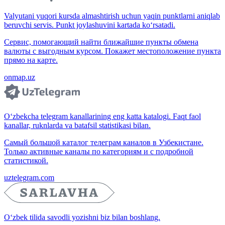
Valyutani yuqori kursda almashtirish uchun yaqin punktlarni aniqlab
beruvchi servis. Punkt joylashuvini kartada ko‘rsatadi.
Сервис, помогающий найти ближайшие пункты обмена
валюты с выгодным курсом. Покажет местоположение пункта
прямо на карте.
onmap.uz
O‘zbekcha telegram kanallarining eng katta katalogi. Faqt faol
kanallar, ruknlarda va batafsil statistikasi bilan.
Самый большой каталог телеграм каналов в Узбекистане.
Только активные каналы по категориям и с подробной
статистикой.
uztelegram.com
O‘zbek tilida savodli yozishni biz bilan boshlang.