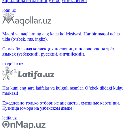
кириллицы на латиницу и обратно. Легко!
lotin.uz
Maqol va naqllarning eng katta kolleksiyasi. Har bir maqol uchta
tilda (o‘zbek, rus, ingliz).
Самая большая коллекция пословиц и поговорок на трёх
языках (узбекский, русский, английский).
maqollar.uz
Har kuni eng sara latifalar va kulguli rasmlar. O‘zbek tilidagi kulgu
markazi!
Ежедневно только отборные анекдоты, смешные картинки.
Кузница юмора на узбекском языке!
latifa.uz