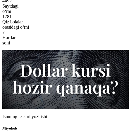
4492
Saytdagi
o‘rni
1781
Qiz bolalar
orasidagi o‘rni
7
Harflar
soni
Ismning teskari yozilishi
Miyokeb