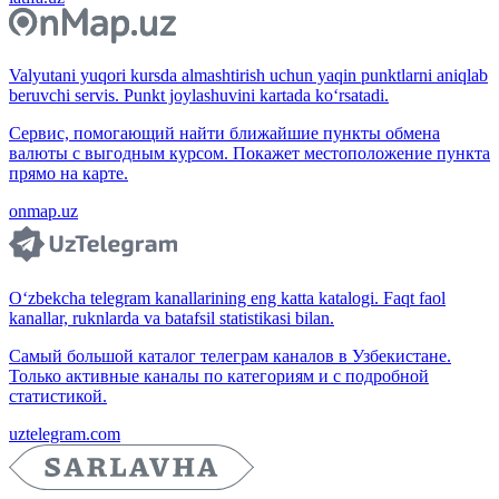
Valyutani yuqori kursda almashtirish uchun yaqin punktlarni aniqlab
beruvchi servis. Punkt joylashuvini kartada ko‘rsatadi.
Сервис, помогающий найти ближайшие пункты обмена
валюты с выгодным курсом. Покажет местоположение пункта
прямо на карте.
onmap.uz
O‘zbekcha telegram kanallarining eng katta katalogi. Faqt faol
kanallar, ruknlarda va batafsil statistikasi bilan.
Самый большой каталог телеграм каналов в Узбекистане.
Только активные каналы по категориям и с подробной
статистикой.
uztelegram.com