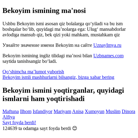
Bekoyim ismining ma'nosi
Ushbu Bekoyim ismi asosan qiz bolalarga qo‘yiladi va bu ism
boshqalar bo‘lib, quyidagi ma’nolarga ega: Ulug‘ mansabdorlar
avlodiga mansub qiz, bek qizi yoki mahkam, mustahkam qiz
Узнайте значение имени
Bekoyim
на сайте
UznayImya.ru
Bekoyim
ismining ingliz tilidagi ma’nosi bilan
Uzbnames.com
saytida tanishsangiz bo‘ladi.
Qo‘shimcha ma’lumot yuborish
Bekoyim ismli mashhurlarni bilsangiz, bizga
xabar bering
Bekoyim ismini yoqtirganlar, quyidagi
ismlarni ham yoqtirishadi
Maftuna
Ilhom
Isfandiyor
Mariyam
Anisa
Xumoyun
Muslim
Dinora
Alfiya
Sayt foyda berdi!
124639
ta odamga sayt foyda berdi 😊