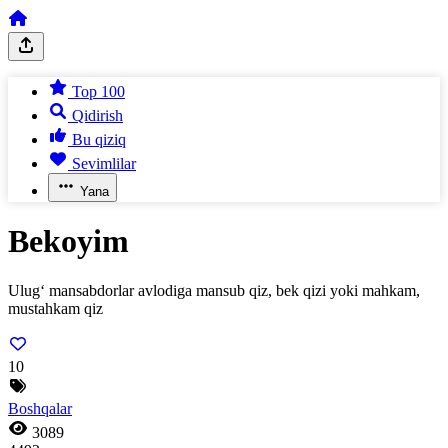
Top 100
Qidirish
Bu qiziq
Sevimlilar
Yana
Bekoyim
Ulug‘ mansabdorlar avlodiga mansub qiz, bek qizi yoki mahkam,
mustahkam qiz
10
Boshqalar
3089