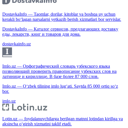
DostavkaInfo — Taomlar, dorilar, kitoblar va boshqa uy uchun
kerakli bo‘lagan narsalarni yetkazib berish xizmatlari bor servislar.
DostavkaInfo — Каталог сервисов, предлагающих доставку
еды, лекарств, книг и товаров для дома.
dostavkainfo.uz
Imlo.uz — Орфографический словарь узбекского языка
позволяющий проверить правописание узбекских слов на
латинице и кириллице. В базе более 87 000 слов.
Imlo.uz — O‘zbek tilining imlo lug‘ati. Saytda 85 000 ortiq so‘z
bor.
imlo.uz
Lotin.uz — foydalanuvchilarga berilgan matnni lotindan kirillga va
aksincha o‘girish xizmatini taklif etadi.