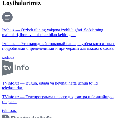
Loyihalarimiz
Izoh.uz — O‘zbek tilining xalqona izohli lug‘ati. So‘zlarning
ma’nolari, ibora va misollar bilan keltirilgan.
Izoh.uz — Это народный толковый словарь узбекского языка с
подробными определениями и примерами для каждого слова.
izoh.uz
TVinfo.uz — Bugun, ertaga va keyingi hafta uchun to‘liq
teledasturlar.
TVinfo.uz — Телепрограмма на сегодня, завтра и ближайшую
неделю.
tvinfo.uz