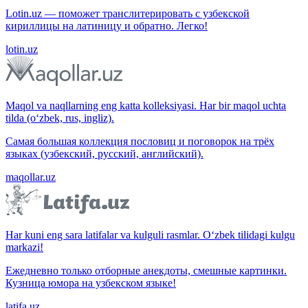
Lotin.uz — поможет транслитерировать с узбекской
кириллицы на латиницу и обратно. Легко!
lotin.uz
Maqol va naqllarning eng katta kolleksiyasi. Har bir maqol uchta
tilda (o‘zbek, rus, ingliz).
Самая большая коллекция пословиц и поговорок на трёх
языках (узбекский, русский, английский).
maqollar.uz
Har kuni eng sara latifalar va kulguli rasmlar. O‘zbek tilidagi kulgu
markazi!
Ежедневно только отборные анекдоты, смешные картинки.
Кузница юмора на узбекском языке!
latifa.uz