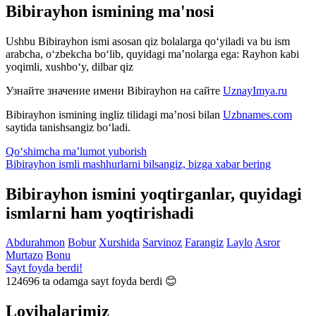
Bibirayhon ismining ma'nosi
Ushbu Bibirayhon ismi asosan qiz bolalarga qo‘yiladi va bu ism
arabcha, o‘zbekcha bo‘lib, quyidagi ma’nolarga ega: Rayhon kabi
yoqimli, xushbo‘y, dilbar qiz
Узнайте значение имени
Bibirayhon
на сайте
UznayImya.ru
Bibirayhon
ismining ingliz tilidagi ma’nosi bilan
Uzbnames.com
saytida tanishsangiz bo‘ladi.
Qo‘shimcha ma’lumot yuborish
Bibirayhon ismli mashhurlarni bilsangiz, bizga
xabar bering
Bibirayhon ismini yoqtirganlar, quyidagi
ismlarni ham yoqtirishadi
Abdurahmon
Bobur
Xurshida
Sarvinoz
Farangiz
Laylo
Asror
Murtazo
Bonu
Sayt foyda berdi!
124696
ta odamga sayt foyda berdi 😊
Loyihalarimiz