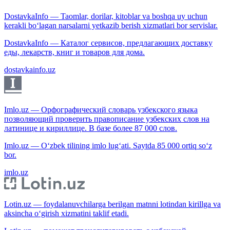
DostavkaInfo — Taomlar, dorilar, kitoblar va boshqa uy uchun
kerakli bo‘lagan narsalarni yetkazib berish xizmatlari bor servislar.
DostavkaInfo — Каталог сервисов, предлагающих доставку
еды, лекарств, книг и товаров для дома.
dostavkainfo.uz
Imlo.uz — Орфографический словарь узбекского языка
позволяющий проверить правописание узбекских слов на
латинице и кириллице. В базе более 87 000 слов.
Imlo.uz — O‘zbek tilining imlo lug‘ati. Saytda 85 000 ortiq so‘z
bor.
imlo.uz
Lotin.uz — foydalanuvchilarga berilgan matnni lotindan kirillga va
aksincha o‘girish xizmatini taklif etadi.