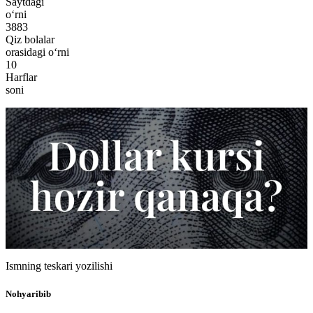
Saytdagi
o‘rni
3883
Qiz bolalar
orasidagi o‘rni
10
Harflar
soni
Ismning teskari yozilishi
Nohyaribib