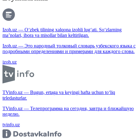
Izoh.uz — O‘zbek tilining xalqona izohli lug‘ati. So‘zlarning
ma’nolari, ibora va misollar bilan keltirilgan.
Izoh.uz — Это народный толковый словарь узбекского языка с
подробными определениями и примерами для каждого слова.
izoh.uz
TVinfo.uz — Bugun, ertaga va keyingi hafta uchun to‘liq
teledasturlar.
TVinfo.uz — Телепрограмма на сегодня, завтра и ближайшую
неделю.
tvinfo.uz