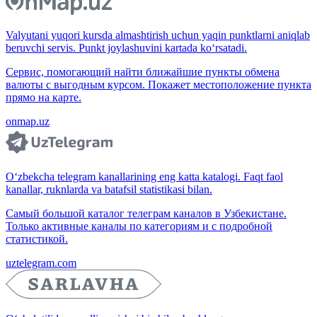
Valyutani yuqori kursda almashtirish uchun yaqin punktlarni aniqlab
beruvchi servis. Punkt joylashuvini kartada ko‘rsatadi.
Сервис, помогающий найти ближайшие пункты обмена
валюты с выгодным курсом. Покажет местоположение пункта
прямо на карте.
onmap.uz
O‘zbekcha telegram kanallarining eng katta katalogi. Faqt faol
kanallar, ruknlarda va batafsil statistikasi bilan.
Самый большой каталог телеграм каналов в Узбекистане.
Только активные каналы по категориям и с подробной
статистикой.
uztelegram.com