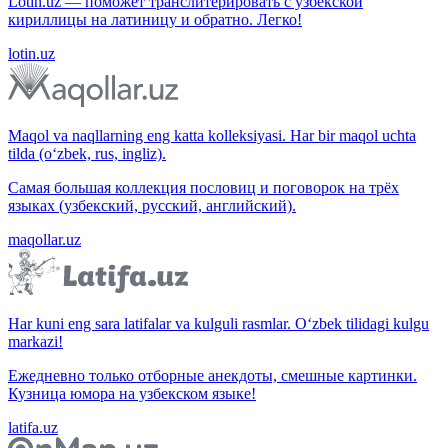
Lotin.uz — поможет транслитерировать с узбекской
кириллицы на латиницу и обратно. Легко!
lotin.uz
Maqol va naqllarning eng katta kolleksiyasi. Har bir maqol uchta
tilda (o‘zbek, rus, ingliz).
Самая большая коллекция пословиц и поговорок на трёх
языках (узбекский, русский, английский).
maqollar.uz
Har kuni eng sara latifalar va kulguli rasmlar. O‘zbek tilidagi kulgu
markazi!
Ежедневно только отборные анекдоты, смешные картинки.
Кузница юмора на узбекском языке!
latifa.uz