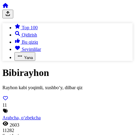
Top 100
Qidirish
Bu qiziq
Sevimlilar
Yana
Bibirayhon
Rayhon kabi yoqimli, xushbo‘y, dilbar qiz
11
Arabcha, o‘zbekcha
2603
11282