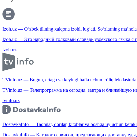
Izoh.uz — O‘zbek tilining xalqona izohli lug‘ati. So‘zlarning ma’nolari
Izoh.uz — Это народный толковый словарь узбекского языка с
izoh.uz
TVinfo.uz — Bugun, ertaga va keyingi hafta uchun to‘liq teledasturlar
TVinfo.uz — Телепрограмма на сегодня, завтра и ближайшую н
tvinfo.uz
DostavkaInfo — Taomlar, dorilar, kitoblar va boshqa uy uchun kerakli b
DostavkaInfo — Каталог сервисов, предлагающих доставку еды, 