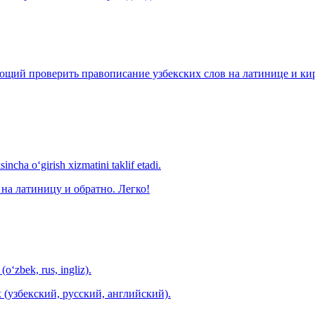
щий проверить правописание узбекских слов на латинице и кири
ncha o‘girish xizmatini taklif etadi.
на латиницу и обратно. Легко!
(o‘zbek, rus, ingliz).
 (узбекский, русский, английский).