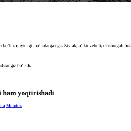
a bo‘lib, quyidagi ma’nolarga ega: Ziyrak, o‘tkir zehnli, otashnigoh bol
ishsangiz bo‘ladi.
i ham yoqtirishadi
ara
Mumtoz