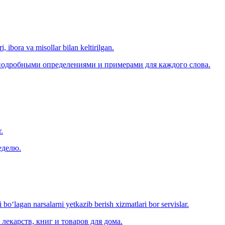
, ibora va misollar bilan keltirilgan.
 подробными определениями и примерами для каждого слова.
.
еделю.
o‘lagan narsalarni yetkazib berish xizmatlari bor servislar.
лекарств, книг и товаров для дома.