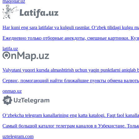
maqollar.uz
Har kuni eng sara latifalar va kulguli rasmlar. O‘zbek tilidagi kulgu m
Ежедневно только отборные анекдоты, смешные картинки. Куз
latifa.uz
Valyutani yuqori kursda almashtirish uchun yaqin punktlarni aniqlab b
Сервис, помогающий найти ближайшие пункты обмена валюты 
onmap.uz
O‘zbekcha telegram kanallarining eng katta katalogi. Faqt faol kanallar,
Самый большой каталог телеграм каналов в Узбекистане. Тольк
uztelegram.com