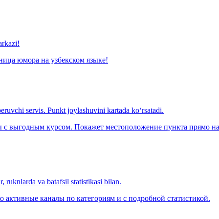
arkazi!
ница юмора на узбекском языке!
eruvchi servis. Punkt joylashuvini kartada ko‘rsatadi.
с выгодным курсом. Покажет местоположение пункта прямо на 
 ruknlarda va batafsil statistikasi bilan.
о активные каналы по категориям и с подробной статистикой.