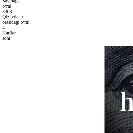
Saytdagi
o‘rni
3363
Qiz bolalar
orasidagi o‘rni
4
Harflar
soni