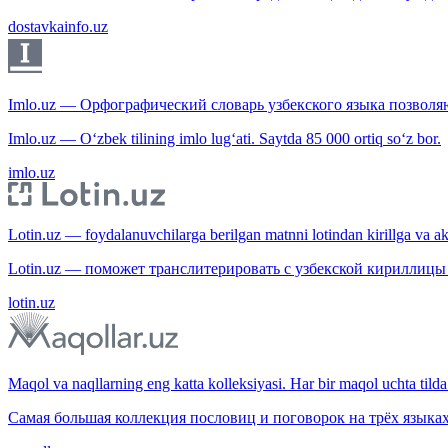
dostavkainfo.uz
Imlo.uz — Орфографический словарь узбекского языка позволяю
Imlo.uz — O‘zbek tilining imlo lug‘ati. Saytda 85 000 ortiq so‘z bor.
imlo.uz
Lotin.uz — foydalanuvchilarga berilgan matnni lotindan kirillga va aksi
Lotin.uz — поможет транслитерировать с узбекской кириллицы 
lotin.uz
Maqol va naqllarning eng katta kolleksiyasi. Har bir maqol uchta tilda 
Самая большая коллекция пословиц и поговорок на трёх языках