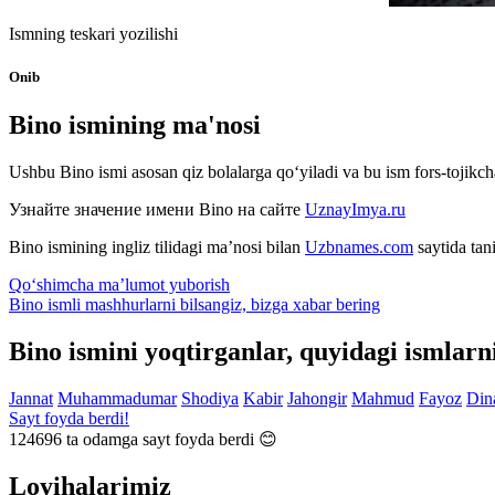
Ismning teskari yozilishi
Onib
Bino ismining ma'nosi
Ushbu Bino ismi asosan qiz bolalarga qo‘yiladi va bu ism fors-tojikch
Узнайте значение имени
Bino
на сайте
UznayImya.ru
Bino
ismining ingliz tilidagi ma’nosi bilan
Uzbnames.com
saytida tan
Qo‘shimcha ma’lumot yuborish
Bino ismli mashhurlarni bilsangiz, bizga
xabar bering
Bino ismini yoqtirganlar, quyidagi ismlarn
Jannat
Muhammadumar
Shodiya
Kabir
Jahongir
Mahmud
Fayoz
Din
Sayt foyda berdi!
124696
ta odamga sayt foyda berdi 😊
Loyihalarimiz