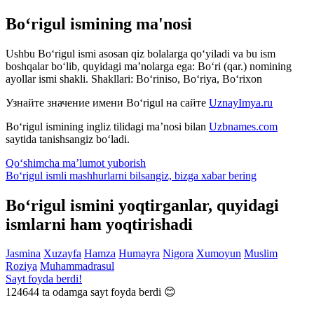
Bo‘rigul ismining ma'nosi
Ushbu Bo‘rigul ismi asosan qiz bolalarga qo‘yiladi va bu ism
boshqalar bo‘lib, quyidagi ma’nolarga ega: Bo‘ri (qar.) nomining
ayollar ismi shakli. Shakllari: Bo‘riniso, Bo‘riya, Bo‘rixon
Узнайте значение имени
Bo‘rigul
на сайте
UznayImya.ru
Bo‘rigul
ismining ingliz tilidagi ma’nosi bilan
Uzbnames.com
saytida tanishsangiz bo‘ladi.
Qo‘shimcha ma’lumot yuborish
Bo‘rigul ismli mashhurlarni bilsangiz, bizga
xabar bering
Bo‘rigul ismini yoqtirganlar, quyidagi
ismlarni ham yoqtirishadi
Jasmina
Xuzayfa
Hamza
Humayra
Nigora
Xumoyun
Muslim
Roziya
Muhammadrasul
Sayt foyda berdi!
124644
ta odamga sayt foyda berdi 😊