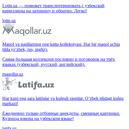
Lotin.uz — поможет транслитерировать с узбекской
кириллицы на латиницу и обратно. Легко!
lotin.uz
Maqol va naqllarning eng katta kolleksiyasi. Har bir maqol uchta
tilda (o‘zbek, rus, ingliz).
Самая большая коллекция пословиц и поговорок на трёх
языках (узбекский, русский, английский).
maqollar.uz
Har kuni eng sara latifalar va kulguli rasmlar. O‘zbek tilidagi kulgu
markazi!
Ежедневно только отборные анекдоты, смешные картинки.
Кузница юмора на узбекском языке!
latifa.uz