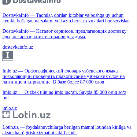
DostavkaInfo — Taomlar, dorilar, kitoblar va boshqa uy uchun
kerakli bo‘lagan narsalarni yetkazib berish xizmatlari bor servislar.
DostavkaInfo — Каталог сервисов, предлагающих доставку
еды, лекарств, книг и товаров для дома.
dostavkainfo.uz
Imlo.uz — Орфографический словарь узбекского языка
позволяющий проверить правописание узбекских слов на
латинице и кириллице. В базе более 87 000 слов.
Imlo.uz — O‘zbek tilining imlo lug‘ati. Saytda 85 000 ortiq so‘z
bor.
imlo.uz
Lotin.uz — foydalanuvchilarga berilgan matnni lotindan kirillga va
aksincha o‘girish xizmatini taklif etadi.