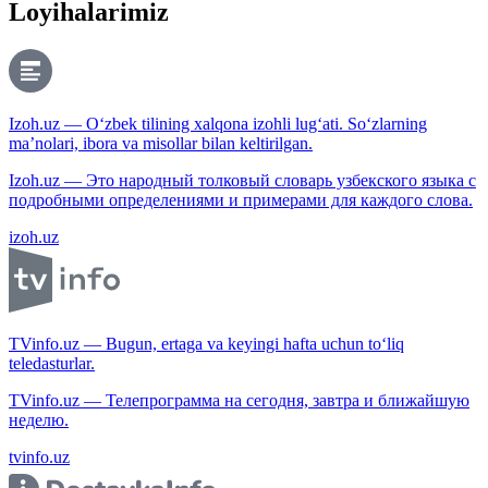
Loyihalarimiz
Izoh.uz — O‘zbek tilining xalqona izohli lug‘ati. So‘zlarning
ma’nolari, ibora va misollar bilan keltirilgan.
Izoh.uz — Это народный толковый словарь узбекского языка с
подробными определениями и примерами для каждого слова.
izoh.uz
TVinfo.uz — Bugun, ertaga va keyingi hafta uchun to‘liq
teledasturlar.
TVinfo.uz — Телепрограмма на сегодня, завтра и ближайшую
неделю.
tvinfo.uz