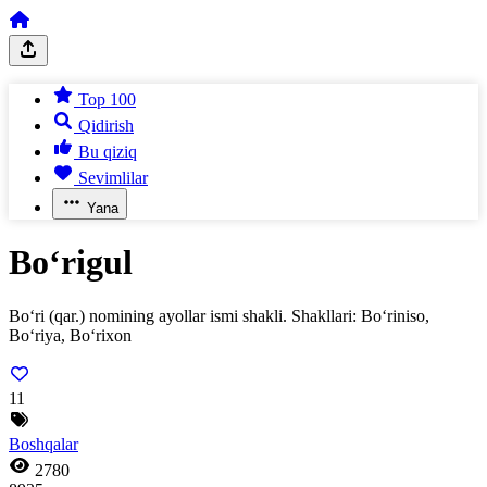
Top 100
Qidirish
Bu qiziq
Sevimlilar
Yana
Bo‘rigul
Bo‘ri (qar.) nomining ayollar ismi shakli. Shakllari: Bo‘riniso,
Bo‘riya, Bo‘rixon
11
Boshqalar
2780