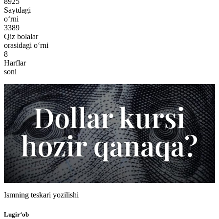
8925
Saytdagi
o‘rni
3389
Qiz bolalar
orasidagi o‘rni
8
Harflar
soni
Ismning teskari yozilishi
Lugir‘ob