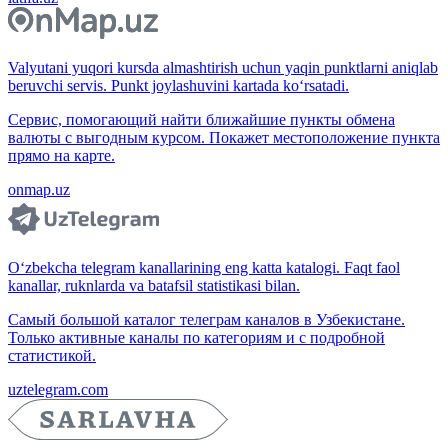
Valyutani yuqori kursda almashtirish uchun yaqin punktlarni aniqlab
beruvchi servis. Punkt joylashuvini kartada ko‘rsatadi.
Сервис, помогающий найти ближайшие пункты обмена
валюты с выгодным курсом. Покажет местоположение пункта
прямо на карте.
onmap.uz
O‘zbekcha telegram kanallarining eng katta katalogi. Faqt faol
kanallar, ruknlarda va batafsil statistikasi bilan.
Самый большой каталог телеграм каналов в Узбекистане.
Только активные каналы по категориям и с подробной
статистикой.
uztelegram.com