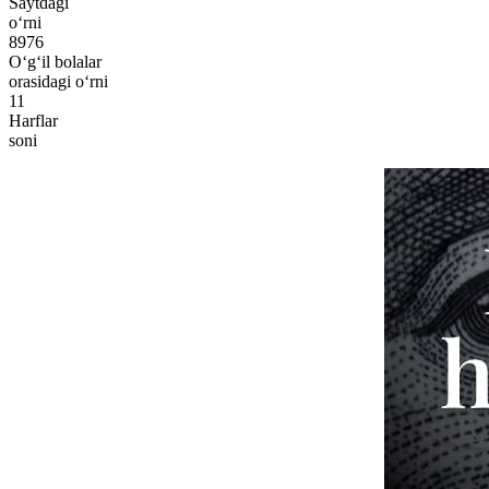
Saytdagi
o‘rni
8976
O‘g‘il bolalar
orasidagi o‘rni
11
Harflar
soni