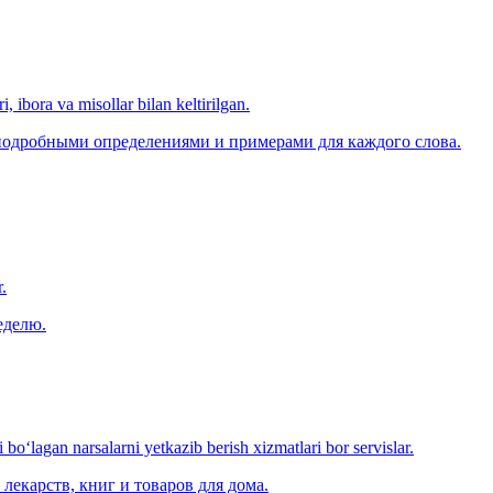
, ibora va misollar bilan keltirilgan.
 подробными определениями и примерами для каждого слова.
.
еделю.
o‘lagan narsalarni yetkazib berish xizmatlari bor servislar.
лекарств, книг и товаров для дома.