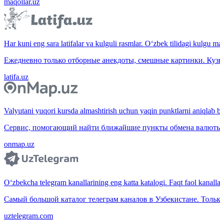
maqollar.uz
Har kuni eng sara latifalar va kulguli rasmlar. O‘zbek tilidagi kulgu m
Ежедневно только отборные анекдоты, смешные картинки. Куз
latifa.uz
Valyutani yuqori kursda almashtirish uchun yaqin punktlarni aniqlab b
Сервис, помогающий найти ближайшие пункты обмена валюты 
onmap.uz
O‘zbekcha telegram kanallarining eng katta katalogi. Faqt faol kanallar,
Самый большой каталог телеграм каналов в Узбекистане. Тольк
uztelegram.com