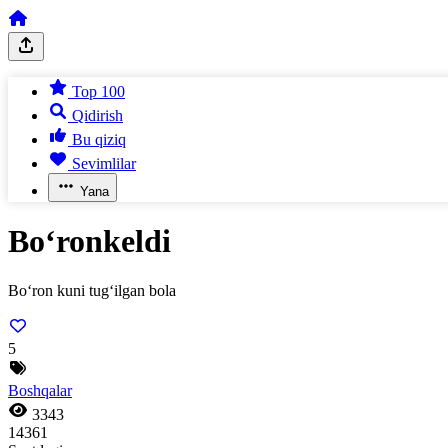
Top 100
Qidirish
Bu qiziq
Sevimlilar
Yana
Bo‘ronkeldi
Bo‘ron kuni tug‘ilgan bola
5
Boshqalar
3343
14361