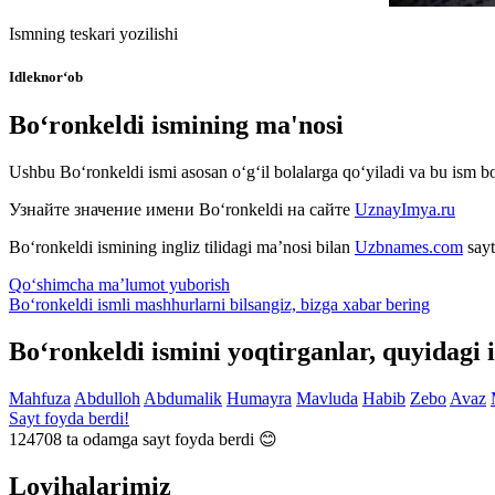
Ismning teskari yozilishi
Idleknor‘ob
Bo‘ronkeldi ismining ma'nosi
Ushbu Bo‘ronkeldi ismi asosan o‘g‘il bolalarga qo‘yiladi va bu ism b
Узнайте значение имени
Bo‘ronkeldi
на сайте
UznayImya.ru
Bo‘ronkeldi
ismining ingliz tilidagi ma’nosi bilan
Uzbnames.com
sayt
Qo‘shimcha ma’lumot yuborish
Bo‘ronkeldi ismli mashhurlarni bilsangiz, bizga
xabar bering
Bo‘ronkeldi ismini yoqtirganlar, quyidagi 
Mahfuza
Abdulloh
Abdumalik
Humayra
Mavluda
Habib
Zebo
Avaz
Sayt foyda berdi!
124708
ta odamga sayt foyda berdi 😊
Loyihalarimiz