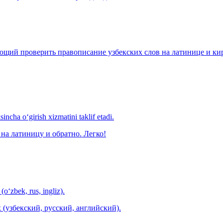
щий проверить правописание узбекских слов на латинице и кири
ncha o‘girish xizmatini taklif etadi.
на латиницу и обратно. Легко!
(o‘zbek, rus, ingliz).
 (узбекский, русский, английский).