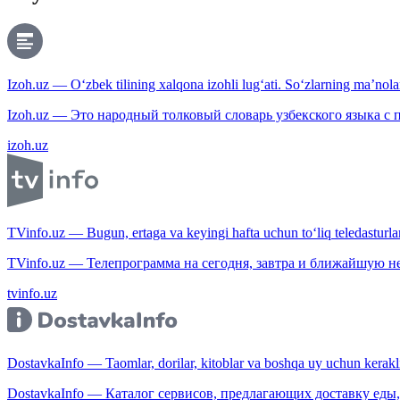
Izoh.uz — O‘zbek tilining xalqona izohli lug‘ati. So‘zlarning ma’nolari
Izoh.uz — Это народный толковый словарь узбекского языка с
izoh.uz
TVinfo.uz — Bugun, ertaga va keyingi hafta uchun to‘liq teledasturlar
TVinfo.uz — Телепрограмма на сегодня, завтра и ближайшую н
tvinfo.uz
DostavkaInfo — Taomlar, dorilar, kitoblar va boshqa uy uchun kerakli b
DostavkaInfo — Каталог сервисов, предлагающих доставку еды, 