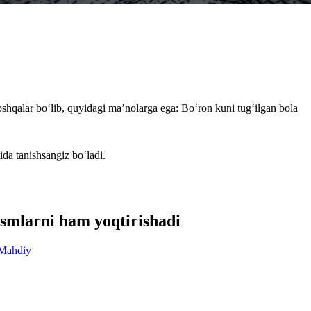
oshqalar bo‘lib, quyidagi ma’nolarga ega: Bo‘ron kuni tug‘ilgan bola
ida tanishsangiz bo‘ladi.
ismlarni ham yoqtirishadi
Mahdiy