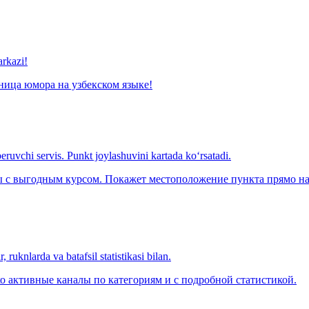
arkazi!
ница юмора на узбекском языке!
eruvchi servis. Punkt joylashuvini kartada ko‘rsatadi.
с выгодным курсом. Покажет местоположение пункта прямо на 
 ruknlarda va batafsil statistikasi bilan.
о активные каналы по категориям и с подробной статистикой.