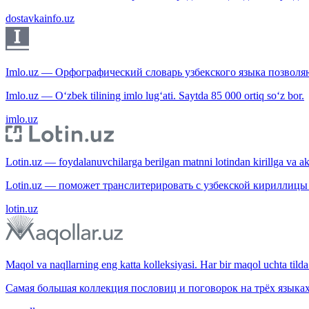
dostavkainfo.uz
Imlo.uz — Орфографический словарь узбекского языка позволяю
Imlo.uz — O‘zbek tilining imlo lug‘ati. Saytda 85 000 ortiq so‘z bor.
imlo.uz
Lotin.uz — foydalanuvchilarga berilgan matnni lotindan kirillga va aksi
Lotin.uz — поможет транслитерировать с узбекской кириллицы 
lotin.uz
Maqol va naqllarning eng katta kolleksiyasi. Har bir maqol uchta tilda 
Самая большая коллекция пословиц и поговорок на трёх языках