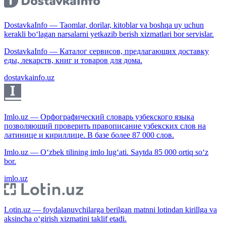
DostavkaInfo — Taomlar, dorilar, kitoblar va boshqa uy uchun
kerakli bo‘lagan narsalarni yetkazib berish xizmatlari bor servislar.
DostavkaInfo — Каталог сервисов, предлагающих доставку
еды, лекарств, книг и товаров для дома.
dostavkainfo.uz
Imlo.uz — Орфографический словарь узбекского языка
позволяющий проверить правописание узбекских слов на
латинице и кириллице. В базе более 87 000 слов.
Imlo.uz — O‘zbek tilining imlo lug‘ati. Saytda 85 000 ortiq so‘z
bor.
imlo.uz
Lotin.uz — foydalanuvchilarga berilgan matnni lotindan kirillga va
aksincha o‘girish xizmatini taklif etadi.