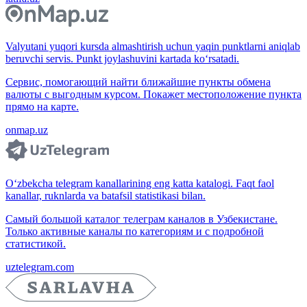
Valyutani yuqori kursda almashtirish uchun yaqin punktlarni aniqlab
beruvchi servis. Punkt joylashuvini kartada ko‘rsatadi.
Сервис, помогающий найти ближайшие пункты обмена
валюты с выгодным курсом. Покажет местоположение пункта
прямо на карте.
onmap.uz
O‘zbekcha telegram kanallarining eng katta katalogi. Faqt faol
kanallar, ruknlarda va batafsil statistikasi bilan.
Самый большой каталог телеграм каналов в Узбекистане.
Только активные каналы по категориям и с подробной
статистикой.
uztelegram.com