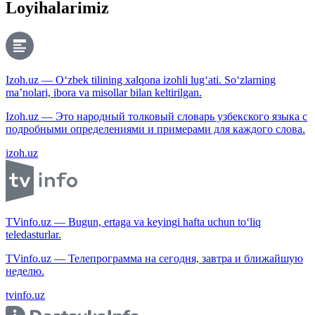
Loyihalarimiz
Izoh.uz — O‘zbek tilining xalqona izohli lug‘ati. So‘zlarning
ma’nolari, ibora va misollar bilan keltirilgan.
Izoh.uz — Это народный толковый словарь узбекского языка с
подробными определениями и примерами для каждого слова.
izoh.uz
TVinfo.uz — Bugun, ertaga va keyingi hafta uchun to‘liq
teledasturlar.
TVinfo.uz — Телепрограмма на сегодня, завтра и ближайшую
неделю.
tvinfo.uz