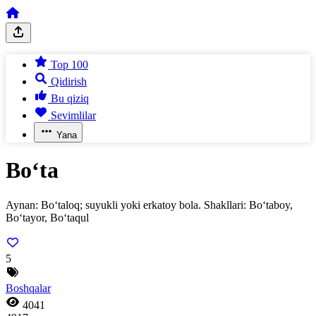
Top 100
Qidirish
Bu qiziq
Sevimlilar
Yana
Bo‘ta
Aynan: Bo‘taloq; suyukli yoki erkatoy bola. Shakllari: Bo‘taboy,
Bo‘tayor, Bo‘taqul
5
Boshqalar
4041