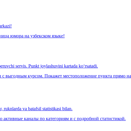
arkazi!
ница юмора на узбекском языке!
eruvchi servis. Punkt joylashuvini kartada ko‘rsatadi.
с выгодным курсом. Покажет местоположение пункта прямо на 
 ruknlarda va batafsil statistikasi bilan.
о активные каналы по категориям и с подробной статистикой.