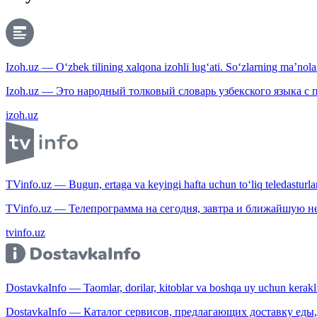
Izoh.uz — O‘zbek tilining xalqona izohli lug‘ati. So‘zlarning ma’nolari
Izoh.uz — Это народный толковый словарь узбекского языка с
izoh.uz
TVinfo.uz — Bugun, ertaga va keyingi hafta uchun to‘liq teledasturlar
TVinfo.uz — Телепрограмма на сегодня, завтра и ближайшую н
tvinfo.uz
DostavkaInfo — Taomlar, dorilar, kitoblar va boshqa uy uchun kerakli b
DostavkaInfo — Каталог сервисов, предлагающих доставку еды, 