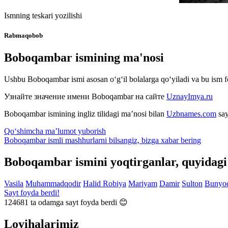
Ismning teskari yozilishi
Rabmaqobob
Boboqambar ismining ma'nosi
Ushbu Boboqambar ismi asosan o‘g‘il bolalarga qo‘yiladi va bu ism f
Узнайте значение имени
Boboqambar
на сайте
UznayImya.ru
Boboqambar
ismining ingliz tilidagi ma’nosi bilan
Uzbnames.com
say
Qo‘shimcha ma’lumot yuborish
Boboqambar ismli mashhurlarni bilsangiz, bizga
xabar bering
Boboqambar ismini yoqtirganlar, quyidagi
Vasila
Muhammadqodir
Halid
Robiya
Mariyam
Damir
Sulton
Bunyo
Sayt foyda berdi!
124681
ta odamga sayt foyda berdi 😊
Loyihalarimiz