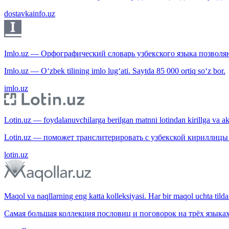
dostavkainfo.uz
Imlo.uz — Орфографический словарь узбекского языка позволяю
Imlo.uz — O‘zbek tilining imlo lug‘ati. Saytda 85 000 ortiq so‘z bor.
imlo.uz
Lotin.uz — foydalanuvchilarga berilgan matnni lotindan kirillga va aksi
Lotin.uz — поможет транслитерировать с узбекской кириллицы 
lotin.uz
Maqol va naqllarning eng katta kolleksiyasi. Har bir maqol uchta tilda 
Самая большая коллекция пословиц и поговорок на трёх языках