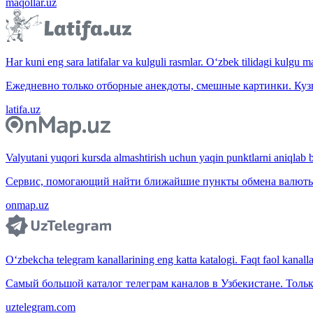
maqollar.uz
Har kuni eng sara latifalar va kulguli rasmlar. O‘zbek tilidagi kulgu m
Ежедневно только отборные анекдоты, смешные картинки. Куз
latifa.uz
Valyutani yuqori kursda almashtirish uchun yaqin punktlarni aniqlab b
Сервис, помогающий найти ближайшие пункты обмена валюты 
onmap.uz
O‘zbekcha telegram kanallarining eng katta katalogi. Faqt faol kanallar,
Самый большой каталог телеграм каналов в Узбекистане. Тольк
uztelegram.com