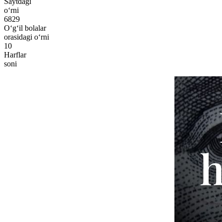
Saytdagi
o‘rni
6829
O‘g‘il bolalar
orasidagi o‘rni
10
Harflar
soni