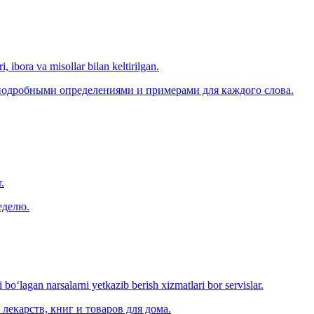
, ibora va misollar bilan keltirilgan.
 подробными определениями и примерами для каждого слова.
.
еделю.
o‘lagan narsalarni yetkazib berish xizmatlari bor servislar.
лекарств, книг и товаров для дома.