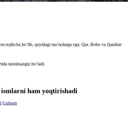
ors-tojikcha bo‘lib, quyidagi ma’nolarga ega: Qar. Bobo va Qambar
tida tanishsangiz bo‘ladi.
 ismlarni ham yoqtirishadi
d
Gulsum