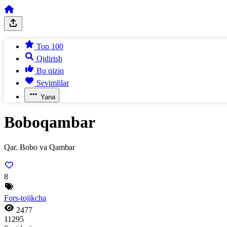
Top 100
Qidirish
Bu qiziq
Sevimlilar
Yana
Boboqambar
Qar. Bobo va Qambar
8
Fors-tojikcha
2477
11295