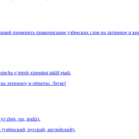
щий проверить правописание узбекских слов на латинице и кири
ncha o‘girish xizmatini taklif etadi.
на латиницу и обратно. Легко!
(o‘zbek, rus, ingliz).
 (узбекский, русский, английский).