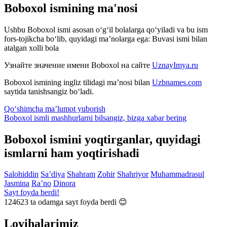
Boboxol ismining ma'nosi
Ushbu Boboxol ismi asosan o‘g‘il bolalarga qo‘yiladi va bu ism
fors-tojikcha bo‘lib, quyidagi ma’nolarga ega: Buvasi ismi bilan
atalgan xolli bola
Узнайте значение имени
Boboxol
на сайте
UznayImya.ru
Boboxol
ismining ingliz tilidagi ma’nosi bilan
Uzbnames.com
saytida tanishsangiz bo‘ladi.
Qo‘shimcha ma’lumot yuborish
Boboxol ismli mashhurlarni bilsangiz, bizga
xabar bering
Boboxol ismini yoqtirganlar, quyidagi
ismlarni ham yoqtirishadi
Salohiddin
Sa’diya
Shahram
Zohir
Shahriyor
Muhammadrasul
Jasmina
Ra’no
Dinora
Sayt foyda berdi!
124623
ta odamga sayt foyda berdi 😊
Loyihalarimiz