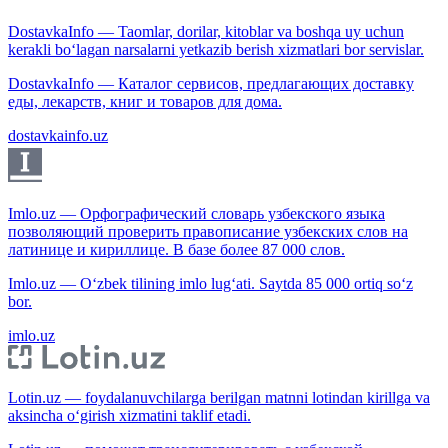
DostavkaInfo — Taomlar, dorilar, kitoblar va boshqa uy uchun
kerakli bo‘lagan narsalarni yetkazib berish xizmatlari bor servislar.
DostavkaInfo — Каталог сервисов, предлагающих доставку
еды, лекарств, книг и товаров для дома.
dostavkainfo.uz
Imlo.uz — Орфографический словарь узбекского языка
позволяющий проверить правописание узбекских слов на
латинице и кириллице. В базе более 87 000 слов.
Imlo.uz — O‘zbek tilining imlo lug‘ati. Saytda 85 000 ortiq so‘z
bor.
imlo.uz
Lotin.uz — foydalanuvchilarga berilgan matnni lotindan kirillga va
aksincha o‘girish xizmatini taklif etadi.