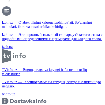
Izoh.uz — O‘zbek tilining xalqona izohli lug‘ati. So‘zlarning
ma’nolari, ibora va misollar bilan keltirilgan.
Izoh.uz — Это народный толковый словарь узбекского языка с
подробными определениями и примерами для каждого слова.
izoh.uz
TVinfo.uz — Bugun, ertaga va keyingi hafta uchun to‘liq
teledasturlar.
TVinfo.uz — Телепрограмма на сегодня, завтра и ближайшую
неделю.
tvinfo.uz