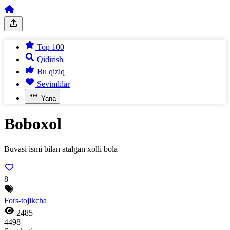
Top 100
Qidirish
Bu qiziq
Sevimlilar
Yana
Boboxol
Buvasi ismi bilan atalgan xolli bola
8
Fors-tojikcha
2485
4498