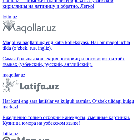
Lotin.uz — поможет транслитерировать с узбекской
кириллицы на латиницу и обратно. Легко!
lotin.uz
Maqol va naqllarning eng katta kolleksiyasi. Har bir maqol uchta
tilda (o‘zbek, rus, ingliz).
Самая большая коллекция пословиц и поговорок на трёх
языках (узбекский, русский, английский).
maqollar.uz
Har kuni eng sara latifalar va kulguli rasmlar. O‘zbek tilidagi kulgu
markazi!
Ежедневно только отборные анекдоты, смешные картинки.
Кузница юмора на узбекском языке!
latifa.uz