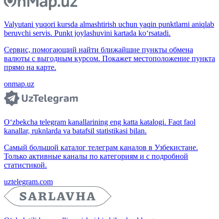
Valyutani yuqori kursda almashtirish uchun yaqin punktlarni aniqlab
beruvchi servis. Punkt joylashuvini kartada ko‘rsatadi.
Сервис, помогающий найти ближайшие пункты обмена
валюты с выгодным курсом. Покажет местоположение пункта
прямо на карте.
onmap.uz
O‘zbekcha telegram kanallarining eng katta katalogi. Faqt faol
kanallar, ruknlarda va batafsil statistikasi bilan.
Самый большой каталог телеграм каналов в Узбекистане.
Только активные каналы по категориям и с подробной
статистикой.
uztelegram.com