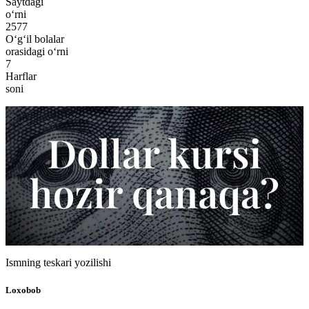
Saytdagi
o‘rni
2577
O‘g‘il bolalar
orasidagi o‘rni
7
Harflar
soni
Ismning teskari yozilishi
Loxobob