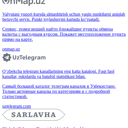
Valyutani yuqori kursda almashtirish uchun yaqin punktlarni aniqlab
beruvchi servis. Punkt joylashuvini kartada ko‘rsatadi.
Сервис, помогающий найти ближайшие пункты обмена
валюты с выгодным курсом. Покажет местоположение пункта
прямо на карте.
onmap.uz
O‘zbekcha telegram kanallarining eng katta katalogi. Faqt faol
kanallar, ruknlarda va batafsil statistikasi bilan.
Самый большой каталог телеграм каналов в Узбекистане.
Только активные каналы по категориям и с подробной
статистикой.
uztelegram.com