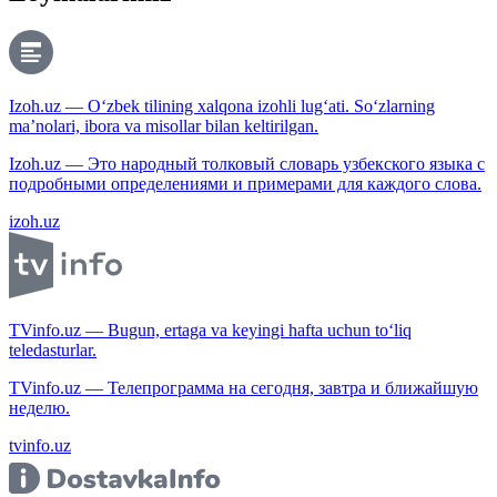
Izoh.uz — O‘zbek tilining xalqona izohli lug‘ati. So‘zlarning
ma’nolari, ibora va misollar bilan keltirilgan.
Izoh.uz — Это народный толковый словарь узбекского языка с
подробными определениями и примерами для каждого слова.
izoh.uz
TVinfo.uz — Bugun, ertaga va keyingi hafta uchun to‘liq
teledasturlar.
TVinfo.uz — Телепрограмма на сегодня, завтра и ближайшую
неделю.
tvinfo.uz