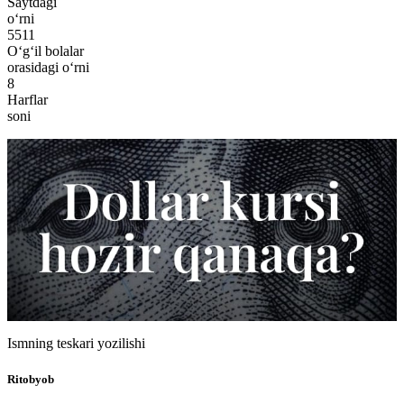
Saytdagi
o‘rni
5511
O‘g‘il bolalar
orasidagi o‘rni
8
Harflar
soni
Ismning teskari yozilishi
Ritobyob