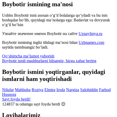
Boybotir ismining ma'nosi
Ushbu Boybotir ismi asosan o‘g‘il bolalarga qo‘yiladi va bu ism
boshqalar bo‘lib, quyidagi ma’nolarga ega: Badavlat va dovyurak
o‘g‘il bo‘lsin
Узнайте значение имени
Boybotir
на сайте
UznayImya.ru
Boybotir
ismining ingliz tilidagi ma’nosi bilan
Uzbnames.com
saytida tanishsangiz bo‘ladi.
Qo‘shimcha ma’lumot yuborish
Boybotir ismli mashhurlarni bilsangiz, bizga
xabar bering
Boybotir ismini yoqtirganlar, quyidagi
ismlarni ham yoqtirishadi
Nilufar
Mahbuba
Roziya
Elmira
Iroda
Nargiza
Salohiddin
Farhod
Husnora
Sayt foyda berdi!
124837
ta odamga sayt foyda berdi 😊
Loyihalarimiz