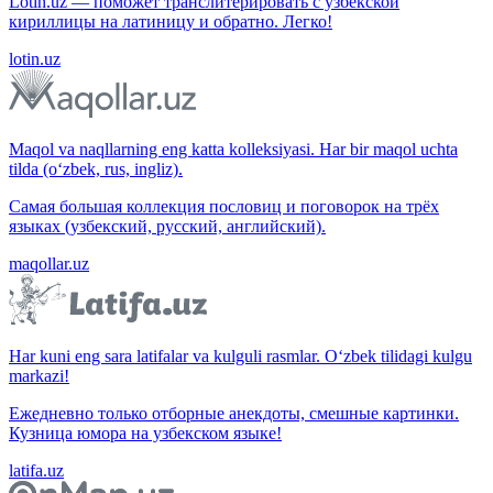
Lotin.uz — поможет транслитерировать с узбекской
кириллицы на латиницу и обратно. Легко!
lotin.uz
Maqol va naqllarning eng katta kolleksiyasi. Har bir maqol uchta
tilda (o‘zbek, rus, ingliz).
Самая большая коллекция пословиц и поговорок на трёх
языках (узбекский, русский, английский).
maqollar.uz
Har kuni eng sara latifalar va kulguli rasmlar. O‘zbek tilidagi kulgu
markazi!
Ежедневно только отборные анекдоты, смешные картинки.
Кузница юмора на узбекском языке!
latifa.uz