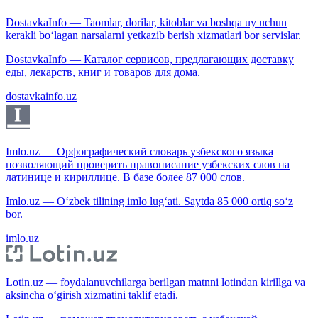
DostavkaInfo — Taomlar, dorilar, kitoblar va boshqa uy uchun
kerakli bo‘lagan narsalarni yetkazib berish xizmatlari bor servislar.
DostavkaInfo — Каталог сервисов, предлагающих доставку
еды, лекарств, книг и товаров для дома.
dostavkainfo.uz
Imlo.uz — Орфографический словарь узбекского языка
позволяющий проверить правописание узбекских слов на
латинице и кириллице. В базе более 87 000 слов.
Imlo.uz — O‘zbek tilining imlo lug‘ati. Saytda 85 000 ortiq so‘z
bor.
imlo.uz
Lotin.uz — foydalanuvchilarga berilgan matnni lotindan kirillga va
aksincha o‘girish xizmatini taklif etadi.