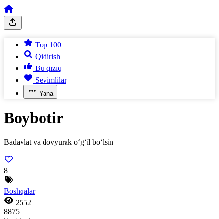
Top 100
Qidirish
Bu qiziq
Sevimlilar
Yana
Boybotir
Badavlat va dovyurak o‘g‘il bo‘lsin
8
Boshqalar
2552
8875