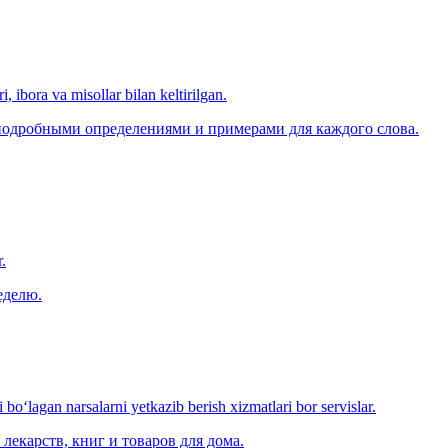
, ibora va misollar bilan keltirilgan.
 подробными определениями и примерами для каждого слова.
.
еделю.
o‘lagan narsalarni yetkazib berish xizmatlari bor servislar.
лекарств, книг и товаров для дома.