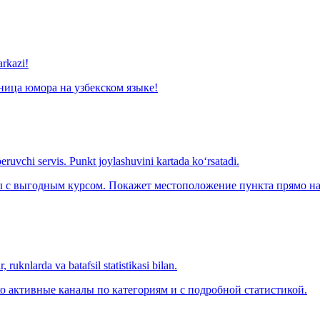
arkazi!
ница юмора на узбекском языке!
eruvchi servis. Punkt joylashuvini kartada ko‘rsatadi.
с выгодным курсом. Покажет местоположение пункта прямо на 
 ruknlarda va batafsil statistikasi bilan.
о активные каналы по категориям и с подробной статистикой.