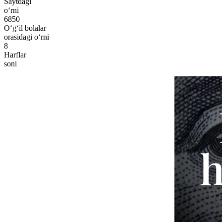
Saytdagi
o‘rni
6850
O‘g‘il bolalar
orasidagi o‘rni
8
Harflar
soni