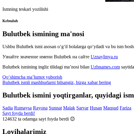
Ismning teskari yozilishi
Kebtulub
Bulutbek ismining ma'nosi
Ushbu Bulutbek ismi asosan o‘g‘il bolalarga qo‘yiladi va bu ism bosh
Узнайте значение имени
Bulutbek
на сайте
UznayImya.ru
Bulutbek
ismining ingliz tilidagi ma’nosi bilan
Uzbnames.com
saytida
Qo‘shimcha ma’lumot yuborish
Bulutbek ismli mashhurlarni bilsangiz, bizga
xabar bering
Bulutbek ismini yoqtirganlar, quyidagi is
Sadia
Rumaysa
Rayona
Sunnat
Malak
Sarvar
Husan
Maqsud
Fariza
Sayt foyda berdi!
124632
ta odamga sayt foyda berdi 😊
Loyihalarimiz