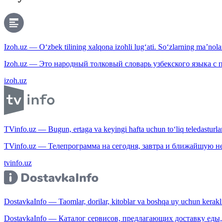
Izoh.uz — O‘zbek tilining xalqona izohli lug‘ati. So‘zlarning ma’nolari
Izoh.uz — Это народный толковый словарь узбекского языка с
izoh.uz
TVinfo.uz — Bugun, ertaga va keyingi hafta uchun to‘liq teledasturlar
TVinfo.uz — Телепрограмма на сегодня, завтра и ближайшую н
tvinfo.uz
DostavkaInfo — Taomlar, dorilar, kitoblar va boshqa uy uchun kerakli b
DostavkaInfo — Каталог сервисов, предлагающих доставку еды, 