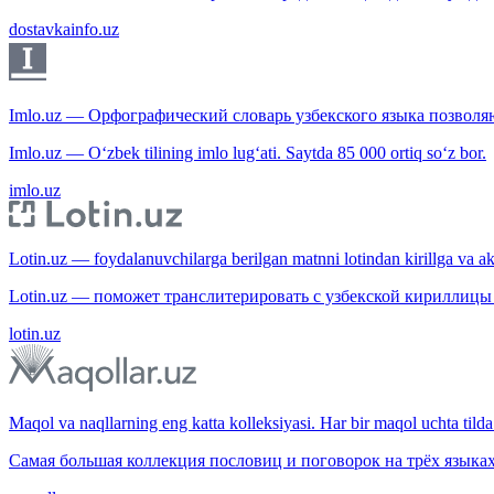
dostavkainfo.uz
Imlo.uz — Орфографический словарь узбекского языка позволяю
Imlo.uz — O‘zbek tilining imlo lug‘ati. Saytda 85 000 ortiq so‘z bor.
imlo.uz
Lotin.uz — foydalanuvchilarga berilgan matnni lotindan kirillga va aksi
Lotin.uz — поможет транслитерировать с узбекской кириллицы 
lotin.uz
Maqol va naqllarning eng katta kolleksiyasi. Har bir maqol uchta tilda 
Самая большая коллекция пословиц и поговорок на трёх языках