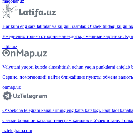
maqollar.uz
Har kuni eng sara latifalar va kulguli rasmlar. O‘zbek tilidagi kulgu m
Ежедневно только отборные анекдоты, смешные картинки. Куз
latifa.uz
Valyutani yuqori kursda almashtirish uchun yaqin punktlarni aniqlab b
Сервис, помогающий найти ближайшие пункты обмена валюты 
onmap.uz
O‘zbekcha telegram kanallarining eng katta katalogi. Faqt faol kanallar,
Самый большой каталог телеграм каналов в Узбекистане. Тольк
uztelegram.com