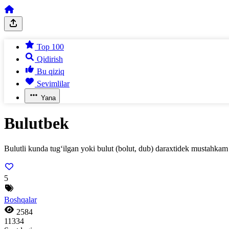
Top 100
Qidirish
Bu qiziq
Sevimlilar
Yana
Bulutbek
Bulutli kunda tug‘ilgan yoki bulut (bolut, dub) daraxtidek mustahkam
5
Boshqalar
2584
11334