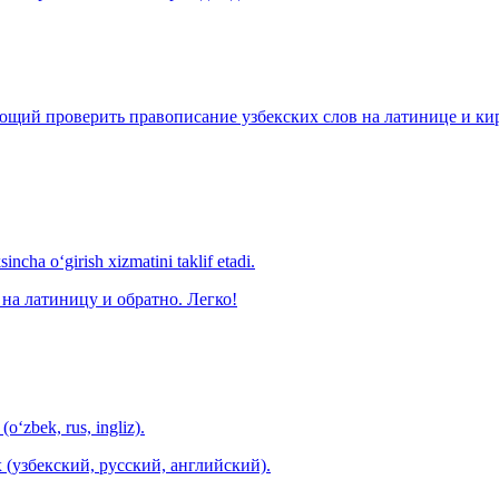
щий проверить правописание узбекских слов на латинице и кири
ncha o‘girish xizmatini taklif etadi.
на латиницу и обратно. Легко!
(o‘zbek, rus, ingliz).
 (узбекский, русский, английский).