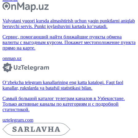
Valyutani yuqori kursda almashtirish uchun yaqin punktlarni aniqlab
beruvchi servis. Punkt joylashuvini kartada ko‘rsatadi.
Сервис, помогающий найти ближайшие пункты обмена
валюты с выгодным курсом. Покажет местоположение пункта
прямо на карте.
onmap.uz
O‘zbekcha telegram kanallarining eng katta katalogi. Faqt faol
kanallar, ruknlarda va batafsil statistikasi bilan.
Самый большой каталог телеграм каналов в Узбекистане.
Только активные каналы по категориям и с подробной
статистикой.
uztelegram.com