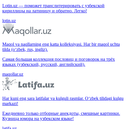
Lotin.uz — поможет транслитерировать с узбекской
кириллицы на латиницу и обратно. Легко!
lotin.uz
Maqol va naqllarning eng katta kolleksiyasi. Har bir maqol uchta
tilda (o‘zbek, rus, ingliz).
Самая большая коллекция пословиц и поговорок на трёх
языках (узбекский, русский, английский).
maqollar.uz
Har kuni eng sara latifalar va kulguli rasmlar. O‘zbek tilidagi kulgu
markazi!
Ежедневно только отборные анекдоты, смешные картинки.
Кузница юмора на узбекском языке!
latifa.uz