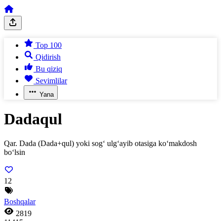
Top 100
Qidirish
Bu qiziq
Sevimlilar
Yana
Dadaqul
Qar. Dada (Dada+qul) yoki sog‘ ulg‘ayib otasiga ko‘makdosh
bo‘lsin
12
Boshqalar
2819