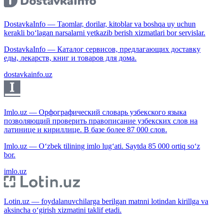
DostavkaInfo — Taomlar, dorilar, kitoblar va boshqa uy uchun
kerakli bo‘lagan narsalarni yetkazib berish xizmatlari bor servislar.
DostavkaInfo — Каталог сервисов, предлагающих доставку
еды, лекарств, книг и товаров для дома.
dostavkainfo.uz
Imlo.uz — Орфографический словарь узбекского языка
позволяющий проверить правописание узбекских слов на
латинице и кириллице. В базе более 87 000 слов.
Imlo.uz — O‘zbek tilining imlo lug‘ati. Saytda 85 000 ortiq so‘z
bor.
imlo.uz
Lotin.uz — foydalanuvchilarga berilgan matnni lotindan kirillga va
aksincha o‘girish xizmatini taklif etadi.