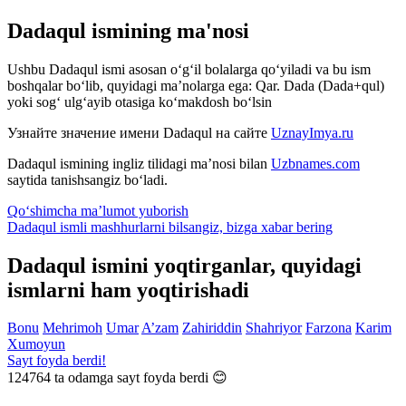
Dadaqul ismining ma'nosi
Ushbu Dadaqul ismi asosan o‘g‘il bolalarga qo‘yiladi va bu ism
boshqalar bo‘lib, quyidagi ma’nolarga ega: Qar. Dada (Dada+qul)
yoki sog‘ ulg‘ayib otasiga ko‘makdosh bo‘lsin
Узнайте значение имени
Dadaqul
на сайте
UznayImya.ru
Dadaqul
ismining ingliz tilidagi ma’nosi bilan
Uzbnames.com
saytida tanishsangiz bo‘ladi.
Qo‘shimcha ma’lumot yuborish
Dadaqul ismli mashhurlarni bilsangiz, bizga
xabar bering
Dadaqul ismini yoqtirganlar, quyidagi
ismlarni ham yoqtirishadi
Bonu
Mehrimoh
Umar
A’zam
Zahiriddin
Shahriyor
Farzona
Karim
Xumoyun
Sayt foyda berdi!
124764
ta odamga sayt foyda berdi 😊