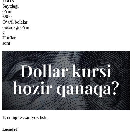
11415
Saytdagi
o‘rni
6880
O‘g‘il bolalar
orasidagi o‘rni
7
Harflar
soni
Ismning teskari yozilishi
Luqadad