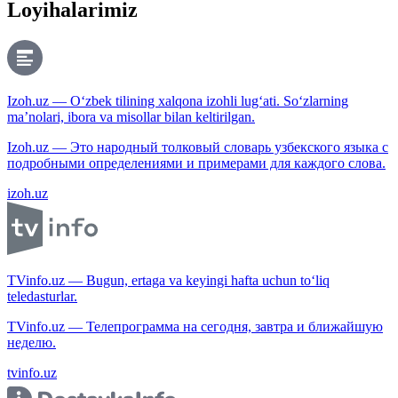
Loyihalarimiz
Izoh.uz — O‘zbek tilining xalqona izohli lug‘ati. So‘zlarning
ma’nolari, ibora va misollar bilan keltirilgan.
Izoh.uz — Это народный толковый словарь узбекского языка с
подробными определениями и примерами для каждого слова.
izoh.uz
TVinfo.uz — Bugun, ertaga va keyingi hafta uchun to‘liq
teledasturlar.
TVinfo.uz — Телепрограмма на сегодня, завтра и ближайшую
неделю.
tvinfo.uz