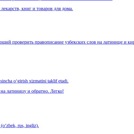
лекарств, книг и товаров для дома.
щий проверить правописание узбекских слов на латинице и кири
ncha o‘girish xizmatini taklif etadi.
на латиницу и обратно. Легко!
(o‘zbek, rus, ingliz).