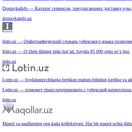
DostavkaInfo — Каталог сервисов, предлагающих доставку еды, 
dostavkainfo.uz
Imlo.uz — Орфографический словарь узбекского языка позволяю
Imlo.uz — O‘zbek tilining imlo lug‘ati. Saytda 85 000 ortiq so‘z bor.
imlo.uz
Lotin.uz — foydalanuvchilarga berilgan matnni lotindan kirillga va aksi
Lotin.uz — поможет транслитерировать с узбекской кириллицы 
lotin.uz
Maqol va naqllarning eng katta kolleksiyasi. Har bir maqol uchta tilda 