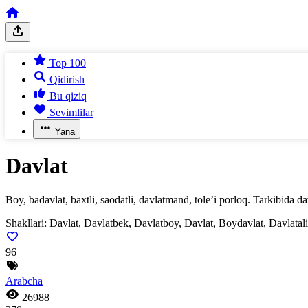
Top 100
Qidirish
Bu qiziq
Sevimlilar
Yana
Davlat
Boy, badavlat, baxtli, saodatli, davlatmand, tole’i porloq. Tarkibida 
Shakllari:
Davlat, Davlatbek, Davlatboy, Davlat, Boydavlat, Davlatali,
96
Arabcha
26988