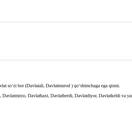
davlat so‘zi bor (Davlatali, Davlatmurod ) qo‘shimchaga ega qismi.
 Davlatmirzo, Davlatbaxt, Davlatberdi, Davlatdiyor, Davlatkeldi va yan