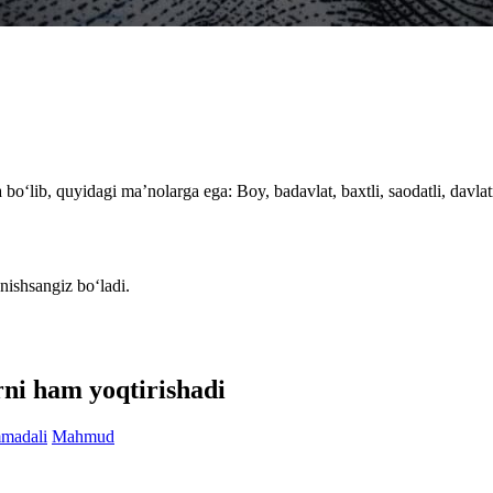
bo‘lib, quyidagi ma’nolarga ega: Boy, badavlat, baxtli, saodatli, davlatm
nishsangiz bo‘ladi.
rni ham yoqtirishadi
madali
Mahmud