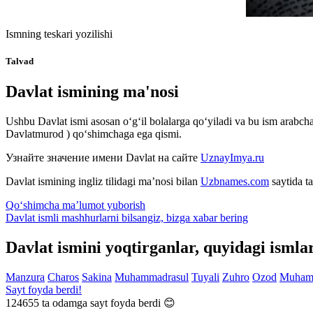
Ismning teskari yozilishi
Talvad
Davlat ismining ma'nosi
Ushbu Davlat ismi asosan o‘g‘il bolalarga qo‘yiladi va bu ism arabcha 
Davlatmurod ) qo‘shimchaga ega qismi.
Узнайте значение имени
Davlat
на сайте
UznayImya.ru
Davlat
ismining ingliz tilidagi ma’nosi bilan
Uzbnames.com
saytida ta
Qo‘shimcha ma’lumot yuborish
Davlat ismli mashhurlarni bilsangiz, bizga
xabar bering
Davlat ismini yoqtirganlar, quyidagi ismla
Manzura
Charos
Sakina
Muhammadrasul
Tuyali
Zuhro
Ozod
Muham
Sayt foyda berdi!
124655
ta odamga sayt foyda berdi 😊