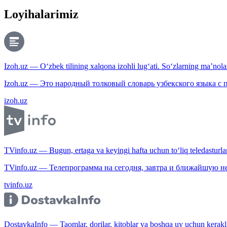
Loyihalarimiz
Izoh.uz — O‘zbek tilining xalqona izohli lug‘ati. So‘zlarning ma’nolari
Izoh.uz — Это народный толковый словарь узбекского языка с
izoh.uz
TVinfo.uz — Bugun, ertaga va keyingi hafta uchun to‘liq teledasturlar
TVinfo.uz — Телепрограмма на сегодня, завтра и ближайшую н
tvinfo.uz
DostavkaInfo — Taomlar, dorilar, kitoblar va boshqa uy uchun kerakli b