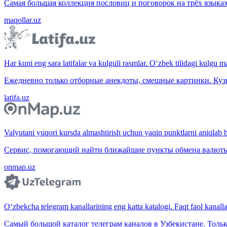
Самая большая коллекция пословиц и поговорок на трёх языках
maqollar.uz
Har kuni eng sara latifalar va kulguli rasmlar. O‘zbek tilidagi kulgu m
Ежедневно только отборные анекдоты, смешные картинки. Куз
latifa.uz
Valyutani yuqori kursda almashtirish uchun yaqin punktlarni aniqlab b
Сервис, помогающий найти ближайшие пункты обмена валюты 
onmap.uz
O‘zbekcha telegram kanallarining eng katta katalogi. Faqt faol kanallar,
Самый большой каталог телеграм каналов в Узбекистане. Тольк