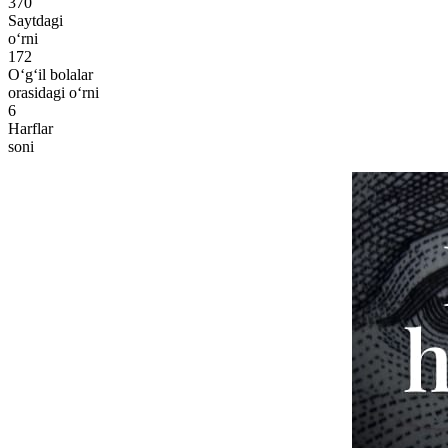
370
Saytdagi
o‘rni
172
O‘g‘il bolalar
orasidagi o‘rni
6
Harflar
soni