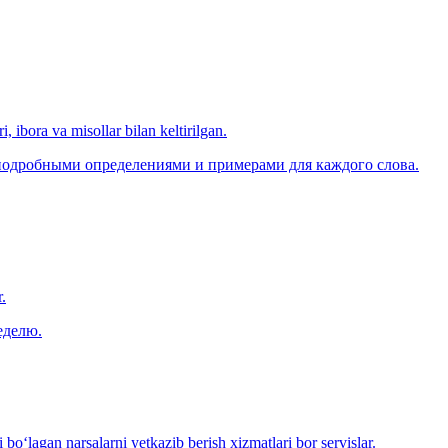
, ibora va misollar bilan keltirilgan.
 подробными определениями и примерами для каждого слова.
.
еделю.
o‘lagan narsalarni yetkazib berish xizmatlari bor servislar.