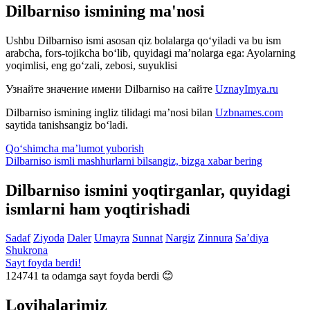
Dilbarniso ismining ma'nosi
Ushbu Dilbarniso ismi asosan qiz bolalarga qo‘yiladi va bu ism
arabcha, fors-tojikcha bo‘lib, quyidagi ma’nolarga ega: Ayolarning
yoqimlisi, eng go‘zali, zebosi, suyuklisi
Узнайте значение имени
Dilbarniso
на сайте
UznayImya.ru
Dilbarniso
ismining ingliz tilidagi ma’nosi bilan
Uzbnames.com
saytida tanishsangiz bo‘ladi.
Qo‘shimcha ma’lumot yuborish
Dilbarniso ismli mashhurlarni bilsangiz, bizga
xabar bering
Dilbarniso ismini yoqtirganlar, quyidagi
ismlarni ham yoqtirishadi
Sadaf
Ziyoda
Daler
Umayra
Sunnat
Nargiz
Zinnura
Sa’diya
Shukrona
Sayt foyda berdi!
124741
ta odamga sayt foyda berdi 😊
Loyihalarimiz