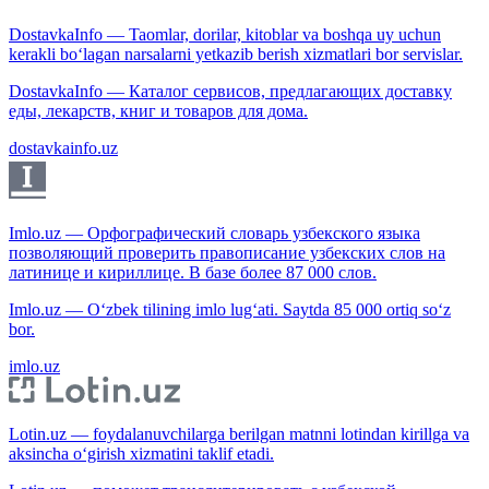
DostavkaInfo — Taomlar, dorilar, kitoblar va boshqa uy uchun
kerakli bo‘lagan narsalarni yetkazib berish xizmatlari bor servislar.
DostavkaInfo — Каталог сервисов, предлагающих доставку
еды, лекарств, книг и товаров для дома.
dostavkainfo.uz
Imlo.uz — Орфографический словарь узбекского языка
позволяющий проверить правописание узбекских слов на
латинице и кириллице. В базе более 87 000 слов.
Imlo.uz — O‘zbek tilining imlo lug‘ati. Saytda 85 000 ortiq so‘z
bor.
imlo.uz
Lotin.uz — foydalanuvchilarga berilgan matnni lotindan kirillga va
aksincha o‘girish xizmatini taklif etadi.