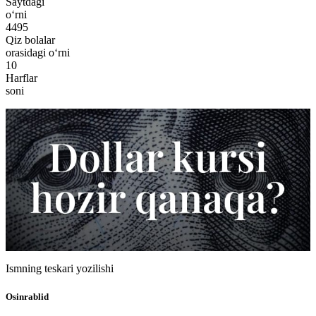
Saytdagi
o‘rni
4495
Qiz bolalar
orasidagi o‘rni
10
Harflar
soni
Ismning teskari yozilishi
Osinrablid