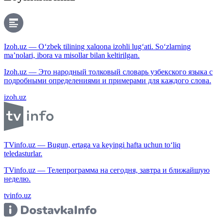
Izoh.uz — O‘zbek tilining xalqona izohli lug‘ati. So‘zlarning
ma’nolari, ibora va misollar bilan keltirilgan.
Izoh.uz — Это народный толковый словарь узбекского языка с
подробными определениями и примерами для каждого слова.
izoh.uz
TVinfo.uz — Bugun, ertaga va keyingi hafta uchun to‘liq
teledasturlar.
TVinfo.uz — Телепрограмма на сегодня, завтра и ближайшую
неделю.
tvinfo.uz