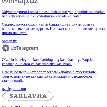
Valyutani yuqori kursda almashtirish uchun yaqin punktlarni aniqlab
beruvchi servis. Punkt joylashuvini kartada ko‘rsatadi.
Сервис, помогающий найти ближайшие пункты обмена
валюты с выгодным курсом. Покажет местоположение пункта
прямо на карте.
onmap.uz
O‘zbekcha telegram kanallarining eng katta katalogi. Faqt faol
kanallar, ruknlarda va batafsil statistikasi bilan.
Самый большой каталог телеграм каналов в Узбекистане.
Только активные каналы по категориям и с подробной
статистикой.
uztelegram.com