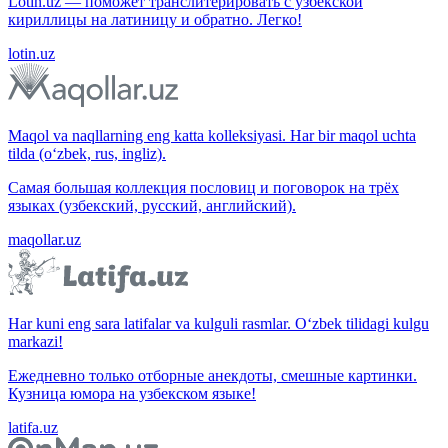
Lotin.uz — поможет транслитерировать с узбекской
кириллицы на латиницу и обратно. Легко!
lotin.uz
Maqol va naqllarning eng katta kolleksiyasi. Har bir maqol uchta
tilda (o‘zbek, rus, ingliz).
Самая большая коллекция пословиц и поговорок на трёх
языках (узбекский, русский, английский).
maqollar.uz
Har kuni eng sara latifalar va kulguli rasmlar. O‘zbek tilidagi kulgu
markazi!
Ежедневно только отборные анекдоты, смешные картинки.
Кузница юмора на узбекском языке!
latifa.uz