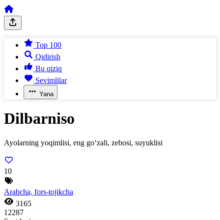
Top 100
Qidirish
Bu qiziq
Sevimlilar
Yana
Dilbarniso
Ayolarning yoqimlisi, eng go‘zali, zebosi, suyuklisi
10
Arabcha, fors-tojikcha
3165
12287