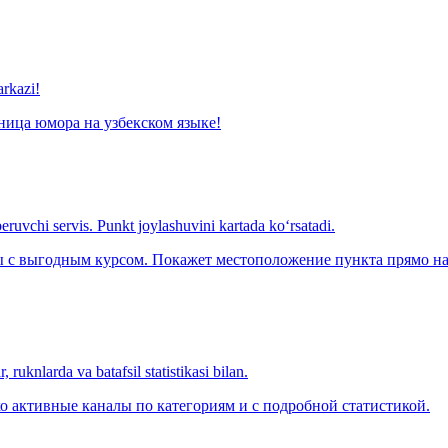
arkazi!
ница юмора на узбекском языке!
eruvchi servis. Punkt joylashuvini kartada ko‘rsatadi.
с выгодным курсом. Покажет местоположение пункта прямо на 
 ruknlarda va batafsil statistikasi bilan.
о активные каналы по категориям и с подробной статистикой.