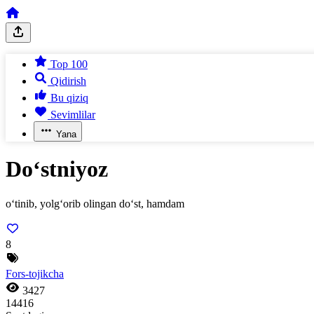
Top 100
Qidirish
Bu qiziq
Sevimlilar
Yana
Do‘stniyoz
o‘tinib, yolg‘orib olingan do‘st, hamdam
8
Fors-tojikcha
3427
14416