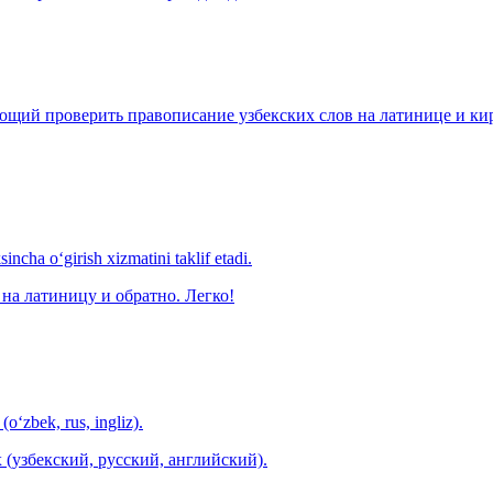
щий проверить правописание узбекских слов на латинице и кири
ncha o‘girish xizmatini taklif etadi.
на латиницу и обратно. Легко!
(o‘zbek, rus, ingliz).
 (узбекский, русский, английский).