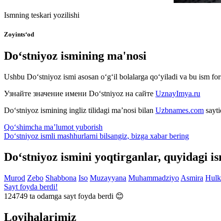
Ismning teskari yozilishi
Zoyints‘od
Do‘stniyoz ismining ma'nosi
Ushbu Do‘stniyoz ismi asosan o‘g‘il bolalarga qo‘yiladi va bu ism for
Узнайте значение имени
Do‘stniyoz
на сайте
UznayImya.ru
Do‘stniyoz
ismining ingliz tilidagi ma’nosi bilan
Uzbnames.com
sayti
Qo‘shimcha ma’lumot yuborish
Do‘stniyoz ismli mashhurlarni bilsangiz, bizga
xabar bering
Do‘stniyoz ismini yoqtirganlar, quyidagi i
Murod
Zebo
Shabbona
Iso
Muzayyana
Muhammadziyo
Asmira
Hulk
Sayt foyda berdi!
124749
ta odamga sayt foyda berdi 😊
Loyihalarimiz