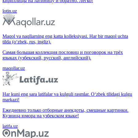
кириллицы на латиницу и обратно. Легко!
lotin.uz
Maqol va naqllarning eng katta kolleksiyasi. Har bir maqol uchta
tilda (o‘zbek, rus, ingliz).
Самая большая коллекция пословиц и поговорок на трёх
языках (узбекский, русский, английский).
maqollar.uz
Har kuni eng sara latifalar va kulguli rasmlar. O‘zbek tilidagi kulgu
markazi!
Ежедневно только отборные анекдоты, смешные картинки.
Кузница юмора на узбекском языке!
latifa.uz