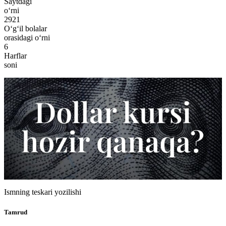
Saytdagi
o‘rni
2921
O‘g‘il bolalar
orasidagi o‘rni
6
Harflar
soni
Ismning teskari yozilishi
Tamrud