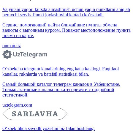
Valyutani yuqori kursda almashtirish uchun yaqin punktlarni aniqlab
beruvchi servis. Punkt joylashuvini kartada ko‘rsatadi.
Сервис, помогающий найти ближайшие пункты обмена
валюты с выгодным курсом. Покажет местоположение пункта
прямо на карте.
onmap.uz
O‘zbekcha telegram kanallarining eng katta katalogi. Faqt faol
kanallar, ruknlarda va batafsil statistikasi bilan.
Самый большой каталог телеграм каналов в Узбекистане.
Только активные каналы по категориям и с подробной
статистикой.
uztelegram.com
O‘zbek tilida savodli yozishni biz bilan boshlang.