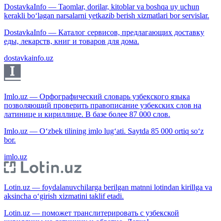
DostavkaInfo — Taomlar, dorilar, kitoblar va boshqa uy uchun
kerakli bo‘lagan narsalarni yetkazib berish xizmatlari bor servislar.
DostavkaInfo — Каталог сервисов, предлагающих доставку
еды, лекарств, книг и товаров для дома.
dostavkainfo.uz
Imlo.uz — Орфографический словарь узбекского языка
позволяющий проверить правописание узбекских слов на
латинице и кириллице. В базе более 87 000 слов.
Imlo.uz — O‘zbek tilining imlo lug‘ati. Saytda 85 000 ortiq so‘z
bor.
imlo.uz
Lotin.uz — foydalanuvchilarga berilgan matnni lotindan kirillga va
aksincha o‘girish xizmatini taklif etadi.
Lotin.uz — поможет транслитерировать с узбекской