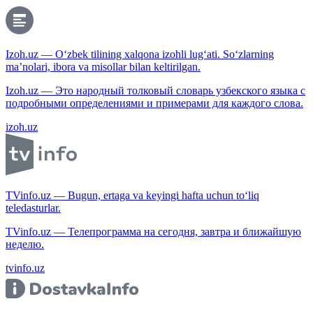
Izoh.uz — O‘zbek tilining xalqona izohli lug‘ati. So‘zlarning
ma’nolari, ibora va misollar bilan keltirilgan.
Izoh.uz — Это народный толковый словарь узбекского языка с
подробными определениями и примерами для каждого слова.
izoh.uz
TVinfo.uz — Bugun, ertaga va keyingi hafta uchun to‘liq
teledasturlar.
TVinfo.uz — Телепрограмма на сегодня, завтра и ближайшую
неделю.
tvinfo.uz