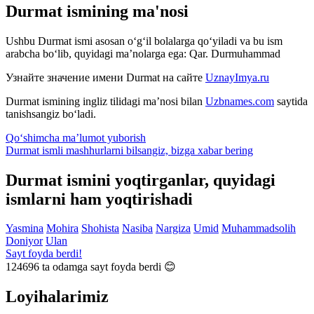
Durmat ismining ma'nosi
Ushbu Durmat ismi asosan o‘g‘il bolalarga qo‘yiladi va bu ism
arabcha bo‘lib, quyidagi ma’nolarga ega: Qar. Durmuhammad
Узнайте значение имени
Durmat
на сайте
UznayImya.ru
Durmat
ismining ingliz tilidagi ma’nosi bilan
Uzbnames.com
saytida
tanishsangiz bo‘ladi.
Qo‘shimcha ma’lumot yuborish
Durmat ismli mashhurlarni bilsangiz, bizga
xabar bering
Durmat ismini yoqtirganlar, quyidagi
ismlarni ham yoqtirishadi
Yasmina
Mohira
Shohista
Nasiba
Nargiza
Umid
Muhammadsolih
Doniyor
Ulan
Sayt foyda berdi!
124696
ta odamga sayt foyda berdi 😊
Loyihalarimiz