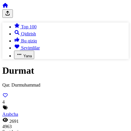
Top 100
Qidirish
Bu qiziq
Sevimlilar
Yana
Durmat
Qar. Durmuhammad
4
Arabcha
2691
4963