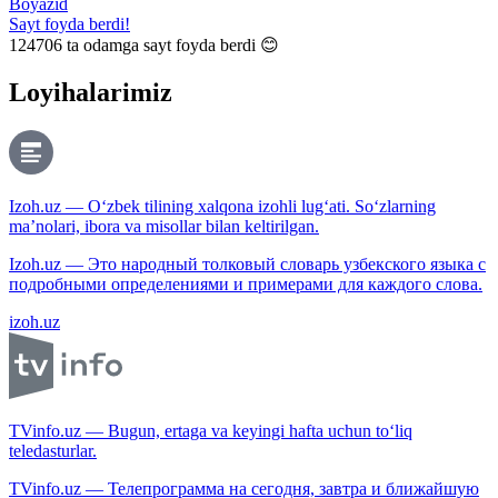
Boyazid
Sayt foyda berdi!
124706
ta odamga sayt foyda berdi 😊
Loyihalarimiz
Izoh.uz — O‘zbek tilining xalqona izohli lug‘ati. So‘zlarning
ma’nolari, ibora va misollar bilan keltirilgan.
Izoh.uz — Это народный толковый словарь узбекского языка с
подробными определениями и примерами для каждого слова.
izoh.uz
TVinfo.uz — Bugun, ertaga va keyingi hafta uchun to‘liq
teledasturlar.
TVinfo.uz — Телепрограмма на сегодня, завтра и ближайшую