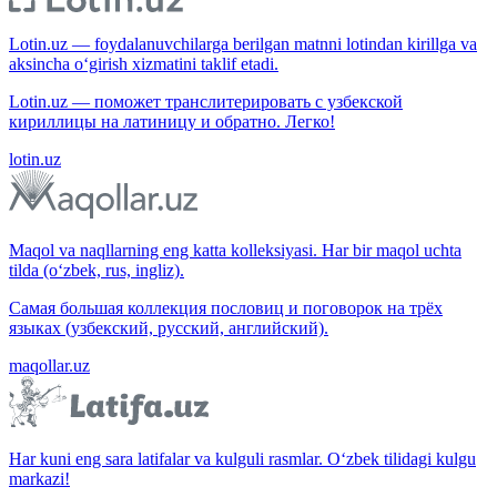
Lotin.uz — foydalanuvchilarga berilgan matnni lotindan kirillga va
aksincha o‘girish xizmatini taklif etadi.
Lotin.uz — поможет транслитерировать с узбекской
кириллицы на латиницу и обратно. Легко!
lotin.uz
Maqol va naqllarning eng katta kolleksiyasi. Har bir maqol uchta
tilda (o‘zbek, rus, ingliz).
Самая большая коллекция пословиц и поговорок на трёх
языках (узбекский, русский, английский).
maqollar.uz
Har kuni eng sara latifalar va kulguli rasmlar. O‘zbek tilidagi kulgu
markazi!