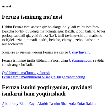
Azuref
Feruza ismining ma'nosi
Ushbu Feruza ismi asosan qiz bolalarga qo‘yiladi va bu ism fors-
tojikcha bo‘lib, quyidagi ma’nolarga ega: Baxtli, iqboli baland, to’lei
porloq, saodatli qiz yoki firuza (ko‘k tusli tovlanuvchi qimmatbaho
tosh)dek aziz, qimmatli, qadrli, bebaho, chiroyli, zebo, nafis; nurli
nur sochuvchi.
Узнайте значение имени
Feruza
на сайте
UznayImya.ru
Feruza
ismining ingliz tilidagi ma’nosi bilan
Uzbnames.com
saytida
tanishsangiz bo‘ladi.
Qo‘shimcha ma’lumot yuborish
Feruza ismli mashhurlarni bilsangiz, bizga
xabar bering
Feruza ismini yoqtirganlar, quyidagi
ismlarni ham yoqtirishadi
Abduboriy
Elnur
Zayd
Akobir
Tasnim
Shahzoda
Zufar
Sakina