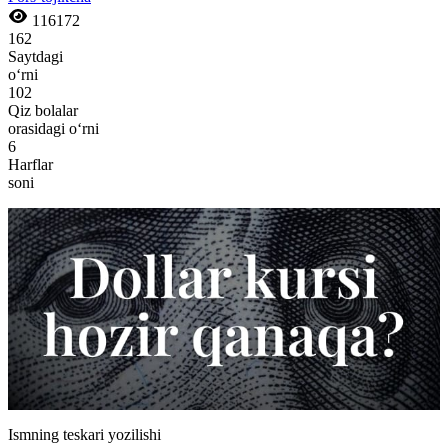
116172
162
Saytdagi
o‘rni
102
Qiz bolalar
orasidagi o‘rni
6
Harflar
soni
Ismning teskari yozilishi