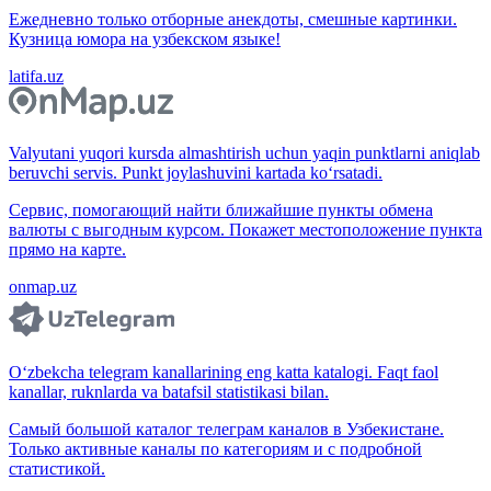
Ежедневно только отборные анекдоты, смешные картинки.
Кузница юмора на узбекском языке!
latifa.uz
Valyutani yuqori kursda almashtirish uchun yaqin punktlarni aniqlab
beruvchi servis. Punkt joylashuvini kartada ko‘rsatadi.
Сервис, помогающий найти ближайшие пункты обмена
валюты с выгодным курсом. Покажет местоположение пункта
прямо на карте.
onmap.uz
O‘zbekcha telegram kanallarining eng katta katalogi. Faqt faol
kanallar, ruknlarda va batafsil statistikasi bilan.
Самый большой каталог телеграм каналов в Узбекистане.
Только активные каналы по категориям и с подробной
статистикой.