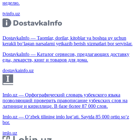
неделю.
tvinfo.uz
DostavkaInfo — Taomlar, dorilar, kitoblar va boshqa uy uchun
kerakli bo‘lagan narsalarni yetkazib berish xizmatlari bor servislar.
DostavkaInfo — Каталог сервисов, предлагающих доставку
еды, лекарств, книг и товаров для дома.
dostavkainfo.uz
Imlo.uz — Орфографический словарь узбекского языка
позволяющий проверить правописание узбекских слов на
латинице и кириллице. В базе более 87 000 слов.
Imlo.uz — O‘zbek tilining imlo lug‘ati. Saytda 85 000 ortiq so‘z
bor.
imlo.uz