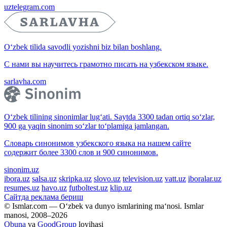
uztelegram.com
O‘zbek tilida savodli yozishni biz bilan boshlang.
С нами вы научитесь грамотно писать на узбекском языке.
sarlavha.com
O‘zbek tilining sinonimlar lug‘ati. Saytda 3300 tadan ortiq so‘zlar,
900 ga yaqin sinonim so‘zlar to‘plamiga jamlangan.
Словарь синонимов узбекского языка на нашем сайте
содержит более 3300 слов и 900 синонимов.
sinonim.uz
ibora.uz
salsa.uz
skripka.uz
slovo.uz
television.uz
vatt.uz
iboralar.uz
resumes.uz
havo.uz
futboltest.uz
klip.uz
Сайтда реклама бериш
© Ismlar.com — O‘zbek va dunyo ismlarining ma‘nosi. Ismlar
manosi, 2008–2026
Obuna
va
GoodGroup
loyihasi