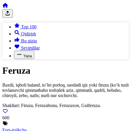
Top 100
Qidirish
Bu qiziq
Sevimlilar
Yana
Feruza
Baxtli, iqboli baland, to’lei porloq, saodatli qiz yoki firuza (ko‘k tusli
tovlanuvchi qimmatbaho tosh)dek aziz, qimmatli, qadrli, bebaho,
chiroyli, zebo, nafis; nurli nur sochuvchi.
Shakllari:
Firuza, Feruzabonu, Feruzaxon, Gulferuza.
600
Fors-tojikcha