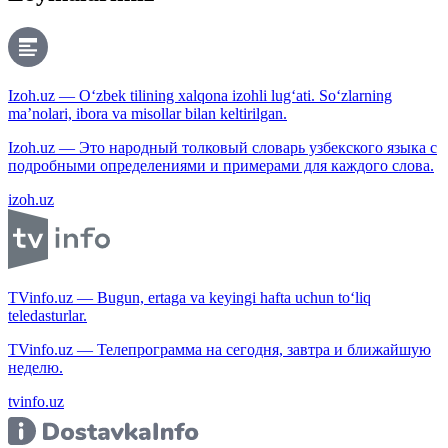
Izoh.uz — O‘zbek tilining xalqona izohli lug‘ati. So‘zlarning
ma’nolari, ibora va misollar bilan keltirilgan.
Izoh.uz — Это народный толковый словарь узбекского языка с
подробными определениями и примерами для каждого слова.
izoh.uz
TVinfo.uz — Bugun, ertaga va keyingi hafta uchun to‘liq
teledasturlar.
TVinfo.uz — Телепрограмма на сегодня, завтра и ближайшую
неделю.
tvinfo.uz