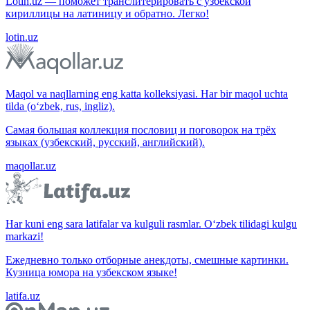
Lotin.uz — поможет транслитерировать с узбекской
кириллицы на латиницу и обратно. Легко!
lotin.uz
Maqol va naqllarning eng katta kolleksiyasi. Har bir maqol uchta
tilda (o‘zbek, rus, ingliz).
Самая большая коллекция пословиц и поговорок на трёх
языках (узбекский, русский, английский).
maqollar.uz
Har kuni eng sara latifalar va kulguli rasmlar. O‘zbek tilidagi kulgu
markazi!
Ежедневно только отборные анекдоты, смешные картинки.
Кузница юмора на узбекском языке!
latifa.uz