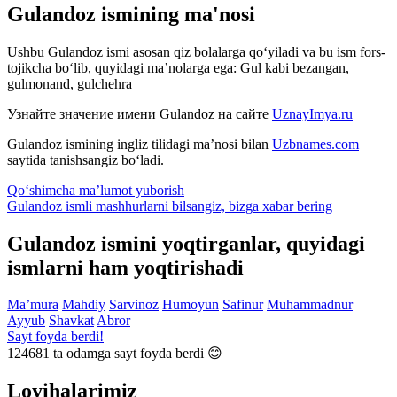
Gulandoz ismining ma'nosi
Ushbu Gulandoz ismi asosan qiz bolalarga qo‘yiladi va bu ism fors-
tojikcha bo‘lib, quyidagi ma’nolarga ega: Gul kabi bezangan,
gulmonand, gulchehra
Узнайте значение имени
Gulandoz
на сайте
UznayImya.ru
Gulandoz
ismining ingliz tilidagi ma’nosi bilan
Uzbnames.com
saytida tanishsangiz bo‘ladi.
Qo‘shimcha ma’lumot yuborish
Gulandoz ismli mashhurlarni bilsangiz, bizga
xabar bering
Gulandoz ismini yoqtirganlar, quyidagi
ismlarni ham yoqtirishadi
Ma’mura
Mahdiy
Sarvinoz
Humoyun
Safinur
Muhammadnur
Ayyub
Shavkat
Abror
Sayt foyda berdi!
124681
ta odamga sayt foyda berdi 😊
Loyihalarimiz