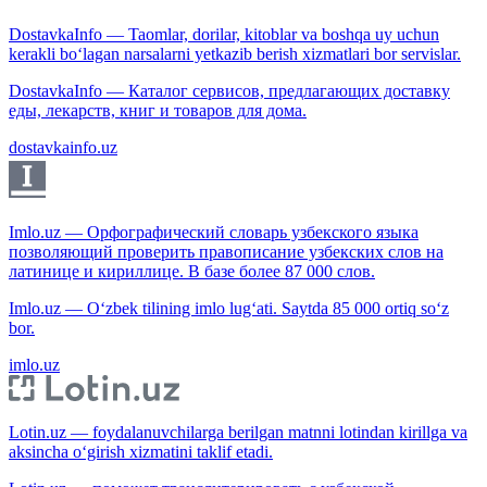
DostavkaInfo — Taomlar, dorilar, kitoblar va boshqa uy uchun
kerakli bo‘lagan narsalarni yetkazib berish xizmatlari bor servislar.
DostavkaInfo — Каталог сервисов, предлагающих доставку
еды, лекарств, книг и товаров для дома.
dostavkainfo.uz
Imlo.uz — Орфографический словарь узбекского языка
позволяющий проверить правописание узбекских слов на
латинице и кириллице. В базе более 87 000 слов.
Imlo.uz — O‘zbek tilining imlo lug‘ati. Saytda 85 000 ortiq so‘z
bor.
imlo.uz
Lotin.uz — foydalanuvchilarga berilgan matnni lotindan kirillga va
aksincha o‘girish xizmatini taklif etadi.