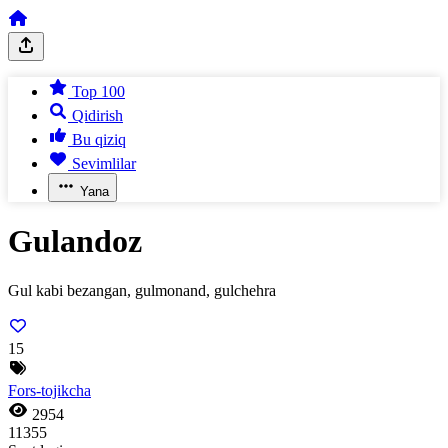
Top 100
Qidirish
Bu qiziq
Sevimlilar
Yana
Gulandoz
Gul kabi bezangan, gulmonand, gulchehra
15
Fors-tojikcha
2954
11355