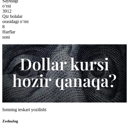
Saytdagi
o‘rni
3912
Qiz bolalar
orasidagi o‘rni
8
Harflar
soni
Ismning teskari yozilishi
Zodnalug