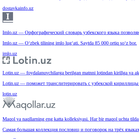
dostavkainfo.uz
Imlo.uz — Орфографический словарь узбекского языка позволяю
Imlo.uz — O‘zbek tilining imlo lug‘ati. Saytda 85 000 ortiq so‘z bor.
imlo.uz
Lotin.uz — foydalanuvchilarga berilgan matnni lotindan kirillga va aksi
Lotin.uz — поможет транслитерировать с узбекской кириллицы 
lotin.uz
Maqol va naqllarning eng katta kolleksiyasi. Har bir maqol uchta tilda 
Самая большая коллекция пословиц и поговорок на трёх языках