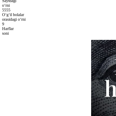
Saytdagi
o‘rni
5555
O‘g‘il bolalar
orasidagi o‘rni
9
Harflar
soni