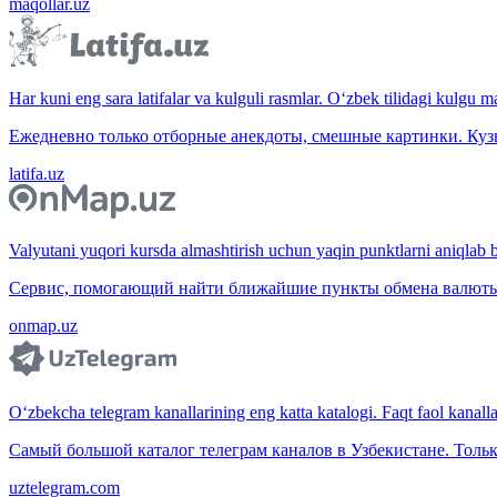
maqollar.uz
Har kuni eng sara latifalar va kulguli rasmlar. O‘zbek tilidagi kulgu m
Ежедневно только отборные анекдоты, смешные картинки. Куз
latifa.uz
Valyutani yuqori kursda almashtirish uchun yaqin punktlarni aniqlab b
Сервис, помогающий найти ближайшие пункты обмена валюты 
onmap.uz
O‘zbekcha telegram kanallarining eng katta katalogi. Faqt faol kanallar,
Самый большой каталог телеграм каналов в Узбекистане. Тольк
uztelegram.com