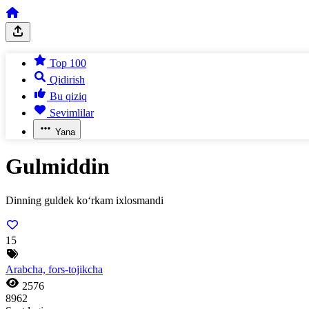
Top 100
Qidirish
Bu qiziq
Sevimlilar
Yana
Gulmiddin
Dinning guldek ko‘rkam ixlosmandi
15
Arabcha, fors-tojikcha
2576
8962