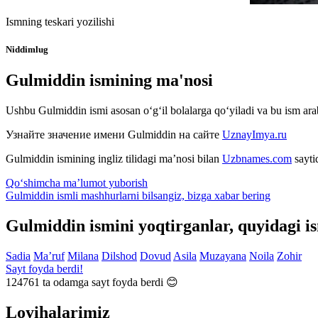
Ismning teskari yozilishi
Niddimlug
Gulmiddin ismining ma'nosi
Ushbu Gulmiddin ismi asosan o‘g‘il bolalarga qo‘yiladi va bu ism ar
Узнайте значение имени
Gulmiddin
на сайте
UznayImya.ru
Gulmiddin
ismining ingliz tilidagi ma’nosi bilan
Uzbnames.com
sayti
Qo‘shimcha ma’lumot yuborish
Gulmiddin ismli mashhurlarni bilsangiz, bizga
xabar bering
Gulmiddin ismini yoqtirganlar, quyidagi i
Sadia
Ma’ruf
Milana
Dilshod
Dovud
Asila
Muzayana
Noila
Zohir
Sayt foyda berdi!
124761
ta odamga sayt foyda berdi 😊
Loyihalarimiz