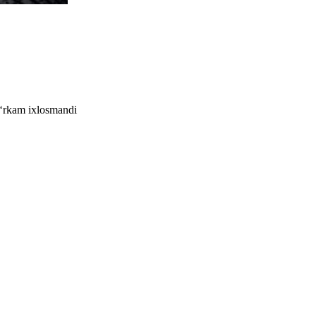
o‘rkam ixlosmandi