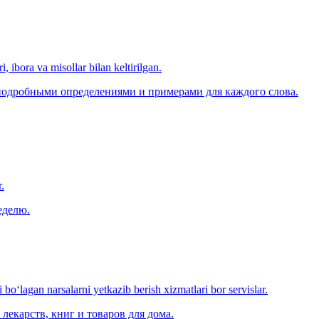
, ibora va misollar bilan keltirilgan.
 подробными определениями и примерами для каждого слова.
.
еделю.
o‘lagan narsalarni yetkazib berish xizmatlari bor servislar.
лекарств, книг и товаров для дома.