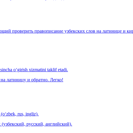
щий проверить правописание узбекских слов на латинице и кири
ncha o‘girish xizmatini taklif etadi.
на латиницу и обратно. Легко!
(o‘zbek, rus, ingliz).
 (узбекский, русский, английский).