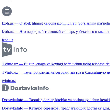
Izoh.uz — O‘zbek tilining xalqona izohli lug‘ati. So‘zlarning ma’nolari
Izoh.uz — Это народный толковый словарь узбекского языка с
izoh.uz
TVinfo.uz — Bugun, ertaga va keyingi hafta uchun to‘liq teledasturlar
TVinfo.uz — Телепрограмма на сегодня, завтра и ближайшую н
tvinfo.uz
DostavkaInfo — Taomlar, dorilar, kitoblar va boshqa uy uchun kerakli b
DostavkaInfo — Каталог сервисов, предлагающих доставку еды, 