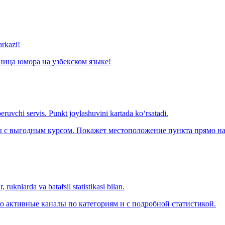
arkazi!
ница юмора на узбекском языке!
eruvchi servis. Punkt joylashuvini kartada ko‘rsatadi.
с выгодным курсом. Покажет местоположение пункта прямо на 
 ruknlarda va batafsil statistikasi bilan.
о активные каналы по категориям и с подробной статистикой.