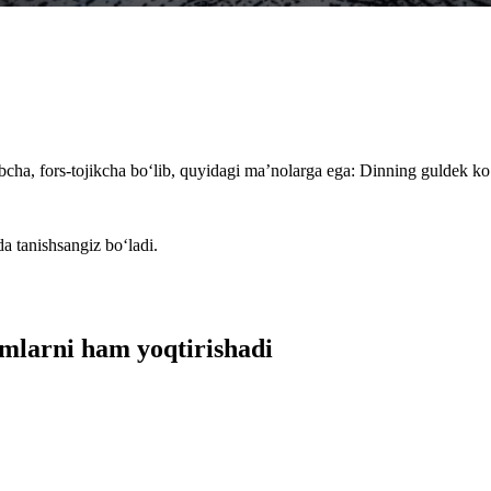
abcha, fors-tojikcha bo‘lib, quyidagi ma’nolarga ega: Dinning guldek k
da tanishsangiz bo‘ladi.
smlarni ham yoqtirishadi