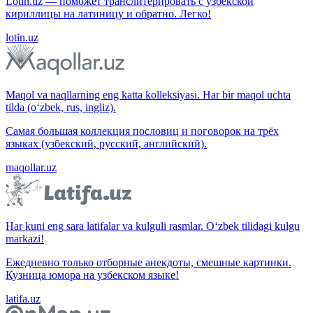
Lotin.uz — поможет транслитерировать с узбекской
кириллицы на латиницу и обратно. Легко!
lotin.uz
Maqol va naqllarning eng katta kolleksiyasi. Har bir maqol uchta
tilda (o‘zbek, rus, ingliz).
Самая большая коллекция пословиц и поговорок на трёх
языках (узбекский, русский, английский).
maqollar.uz
Har kuni eng sara latifalar va kulguli rasmlar. O‘zbek tilidagi kulgu
markazi!
Ежедневно только отборные анекдоты, смешные картинки.
Кузница юмора на узбекском языке!
latifa.uz