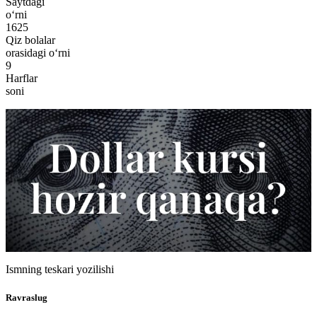
Saytdagi
o‘rni
1625
Qiz bolalar
orasidagi o‘rni
9
Harflar
soni
Ismning teskari yozilishi
Ravraslug