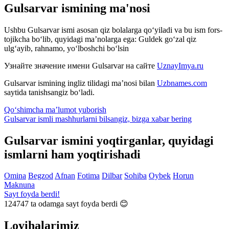
Gulsarvar ismining ma'nosi
Ushbu Gulsarvar ismi asosan qiz bolalarga qo‘yiladi va bu ism fors-
tojikcha bo‘lib, quyidagi ma’nolarga ega: Guldek go‘zal qiz
ulg‘ayib, rahnamo, yo‘lboshchi bo‘lsin
Узнайте значение имени
Gulsarvar
на сайте
UznayImya.ru
Gulsarvar
ismining ingliz tilidagi ma’nosi bilan
Uzbnames.com
saytida tanishsangiz bo‘ladi.
Qo‘shimcha ma’lumot yuborish
Gulsarvar ismli mashhurlarni bilsangiz, bizga
xabar bering
Gulsarvar ismini yoqtirganlar, quyidagi
ismlarni ham yoqtirishadi
Omina
Begzod
Afnan
Fotima
Dilbar
Sohiba
Oybek
Horun
Maknuna
Sayt foyda berdi!
124747
ta odamga sayt foyda berdi 😊
Loyihalarimiz