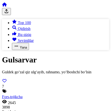
Top 100
Qidirish
Bu qiziq
Sevimlilar
Yana
Gulsarvar
Guldek go‘zal qiz ulg‘ayib, rahnamo, yo‘lboshchi bo‘lsin
7
Fors-tojikcha
2645
3898