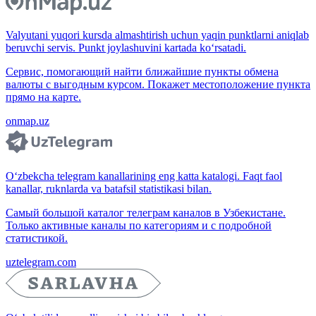
Valyutani yuqori kursda almashtirish uchun yaqin punktlarni aniqlab
beruvchi servis. Punkt joylashuvini kartada ko‘rsatadi.
Сервис, помогающий найти ближайшие пункты обмена
валюты с выгодным курсом. Покажет местоположение пункта
прямо на карте.
onmap.uz
O‘zbekcha telegram kanallarining eng katta katalogi. Faqt faol
kanallar, ruknlarda va batafsil statistikasi bilan.
Самый большой каталог телеграм каналов в Узбекистане.
Только активные каналы по категориям и с подробной
статистикой.
uztelegram.com