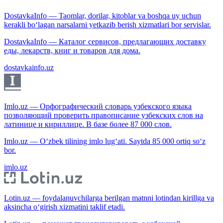
DostavkaInfo — Taomlar, dorilar, kitoblar va boshqa uy uchun
kerakli bo‘lagan narsalarni yetkazib berish xizmatlari bor servislar.
DostavkaInfo — Каталог сервисов, предлагающих доставку
еды, лекарств, книг и товаров для дома.
dostavkainfo.uz
Imlo.uz — Орфографический словарь узбекского языка
позволяющий проверить правописание узбекских слов на
латинице и кириллице. В базе более 87 000 слов.
Imlo.uz — O‘zbek tilining imlo lug‘ati. Saytda 85 000 ortiq so‘z
bor.
imlo.uz
Lotin.uz — foydalanuvchilarga berilgan matnni lotindan kirillga va
aksincha o‘girish xizmatini taklif etadi.