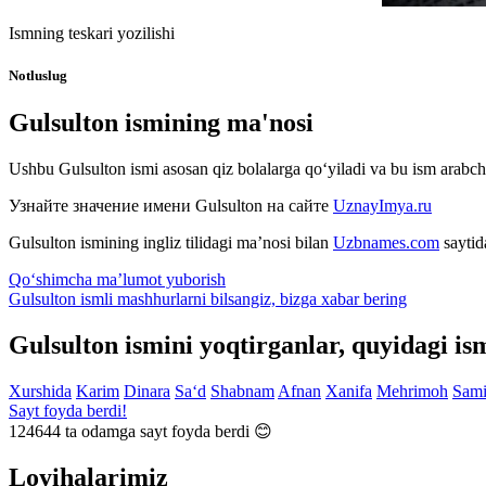
Ismning teskari yozilishi
Notluslug
Gulsulton ismining ma'nosi
Ushbu Gulsulton ismi asosan qiz bolalarga qo‘yiladi va bu ism arabcha,
Узнайте значение имени
Gulsulton
на сайте
UznayImya.ru
Gulsulton
ismining ingliz tilidagi ma’nosi bilan
Uzbnames.com
saytid
Qo‘shimcha ma’lumot yuborish
Gulsulton ismli mashhurlarni bilsangiz, bizga
xabar bering
Gulsulton ismini yoqtirganlar, quyidagi is
Xurshida
Karim
Dinara
Sa‘d
Shabnam
Afnan
Xanifa
Mehrimoh
Sam
Sayt foyda berdi!
124644
ta odamga sayt foyda berdi 😊
Loyihalarimiz