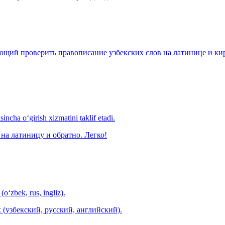
щий проверить правописание узбекских слов на латинице и кири
ncha o‘girish xizmatini taklif etadi.
на латиницу и обратно. Легко!
(o‘zbek, rus, ingliz).
 (узбекский, русский, английский).