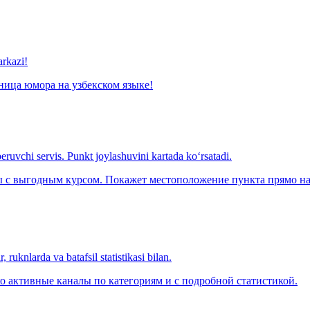
arkazi!
ница юмора на узбекском языке!
eruvchi servis. Punkt joylashuvini kartada ko‘rsatadi.
с выгодным курсом. Покажет местоположение пункта прямо на 
 ruknlarda va batafsil statistikasi bilan.
о активные каналы по категориям и с подробной статистикой.