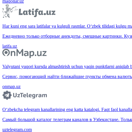
maqollar.uz
Har kuni eng sara latifalar va kulguli rasmlar. O‘zbek tilidagi kulgu m
Ежедневно только отборные анекдоты, смешные картинки. Куз
latifa.uz
Valyutani yuqori kursda almashtirish uchun yaqin punktlarni aniqlab b
Сервис, помогающий найти ближайшие пункты обмена валюты 
onmap.uz
O‘zbekcha telegram kanallarining eng katta katalogi. Faqt faol kanallar,
Самый большой каталог телеграм каналов в Узбекистане. Тольк
uztelegram.com