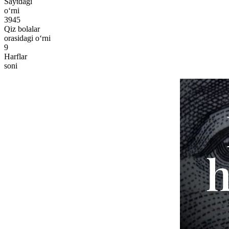
Saytdagi
o‘rni
3945
Qiz bolalar
orasidagi o‘rni
9
Harflar
soni