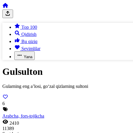
Top 100
Qidirish
Bu qiziq
Sevimlilar
Yana
Gulsulton
Gularning eng a’losi, go‘zal qizlarning sultoni
6
Arabcha, fors-tojikcha
2410
11389