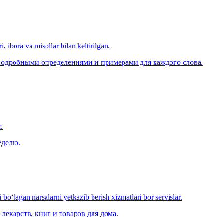
, ibora va misollar bilan keltirilgan.
 подробными определениями и примерами для каждого слова.
.
еделю.
o‘lagan narsalarni yetkazib berish xizmatlari bor servislar.
лекарств, книг и товаров для дома.