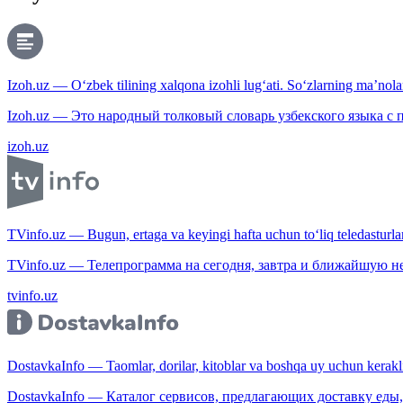
Izoh.uz — O‘zbek tilining xalqona izohli lug‘ati. So‘zlarning ma’nolari
Izoh.uz — Это народный толковый словарь узбекского языка с
izoh.uz
TVinfo.uz — Bugun, ertaga va keyingi hafta uchun to‘liq teledasturlar
TVinfo.uz — Телепрограмма на сегодня, завтра и ближайшую н
tvinfo.uz
DostavkaInfo — Taomlar, dorilar, kitoblar va boshqa uy uchun kerakli b
DostavkaInfo — Каталог сервисов, предлагающих доставку еды, 