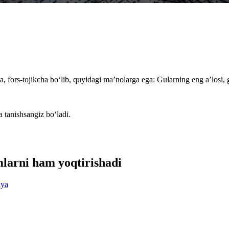
 fors-tojikcha bo‘lib, quyidagi ma’nolarga ega: Gularning eng a’losi, g
a tanishsangiz bo‘ladi.
mlarni ham yoqtirishadi
iya