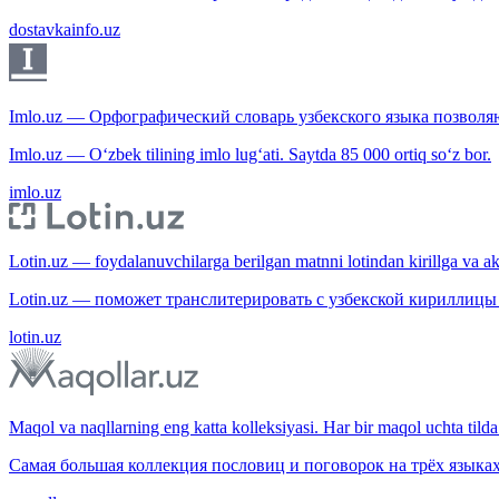
dostavkainfo.uz
Imlo.uz — Орфографический словарь узбекского языка позволяю
Imlo.uz — O‘zbek tilining imlo lug‘ati. Saytda 85 000 ortiq so‘z bor.
imlo.uz
Lotin.uz — foydalanuvchilarga berilgan matnni lotindan kirillga va aksi
Lotin.uz — поможет транслитерировать с узбекской кириллицы 
lotin.uz
Maqol va naqllarning eng katta kolleksiyasi. Har bir maqol uchta tilda 
Самая большая коллекция пословиц и поговорок на трёх языках