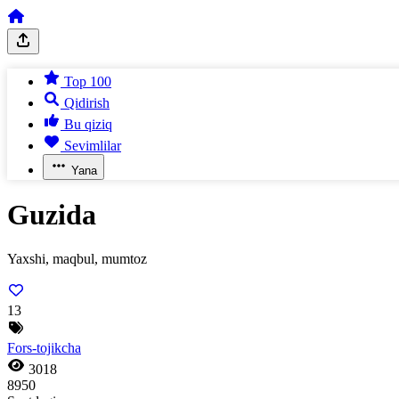
Top 100
Qidirish
Bu qiziq
Sevimlilar
Yana
Guzida
Yaxshi, maqbul, mumtoz
13
Fors-tojikcha
3018
8950