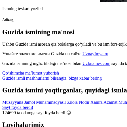
Ismning teskari yozilishi
Adizug
Guzida ismining ma'nosi
Ushbu Guzida ismi asosan qiz bolalarga qo‘yiladi va bu ism fors-toj
Узнайте значение имени
Guzida
на сайте
UznayImya.ru
Guzida
ismining ingliz tilidagi ma’nosi bilan
Uzbnames.com
saytida t
Qo‘shimcha ma’lumot yuborish
Guzida ismli mashhurlarni bilsangiz, bizga
xabar bering
Guzida ismini yoqtirganlar, quyidagi isml
Muzayyana
Jamol
Muhammadyasir
Zilola
Nodir
Xanifa
Azamat
Muh
Sayt foyda berdi!
124699
ta odamga sayt foyda berdi 😊
Loyihalarimiz