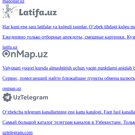
maqollar.uz
Har kuni eng sara latifalar va kulguli rasmlar. O‘zbek tilidagi kulgu m
Ежедневно только отборные анекдоты, смешные картинки. Куз
latifa.uz
Valyutani yuqori kursda almashtirish uchun yaqin punktlarni aniqlab b
Сервис, помогающий найти ближайшие пункты обмена валюты 
onmap.uz
O‘zbekcha telegram kanallarining eng katta katalogi. Faqt faol kanallar,
Самый большой каталог телеграм каналов в Узбекистане. Тольк
uztelegram.com