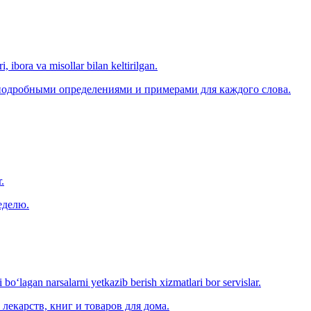
, ibora va misollar bilan keltirilgan.
 подробными определениями и примерами для каждого слова.
.
еделю.
o‘lagan narsalarni yetkazib berish xizmatlari bor servislar.
лекарств, книг и товаров для дома.