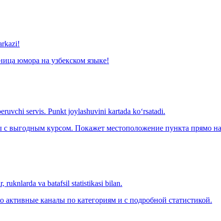
arkazi!
ница юмора на узбекском языке!
eruvchi servis. Punkt joylashuvini kartada ko‘rsatadi.
с выгодным курсом. Покажет местоположение пункта прямо на 
 ruknlarda va batafsil statistikasi bilan.
о активные каналы по категориям и с подробной статистикой.