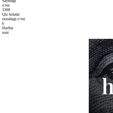
Saytdagi
o‘rni
3398
Qiz bolalar
orasidagi o‘rni
6
Harflar
soni