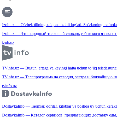
Izoh.uz — O‘zbek tilining xalqona izohli lug‘ati. So‘zlarning ma’nolari
Izoh.uz — Это народный толковый словарь узбекского языка с
izoh.uz
TVinfo.uz — Bugun, ertaga va keyingi hafta uchun to‘liq teledasturlar
TVinfo.uz — Телепрограмма на сегодня, завтра и ближайшую н
tvinfo.uz
DostavkaInfo — Taomlar, dorilar, kitoblar va boshqa uy uchun kerakli b
DostavkaInfo — Каталог сервисов, предлагающих доставку еды, 