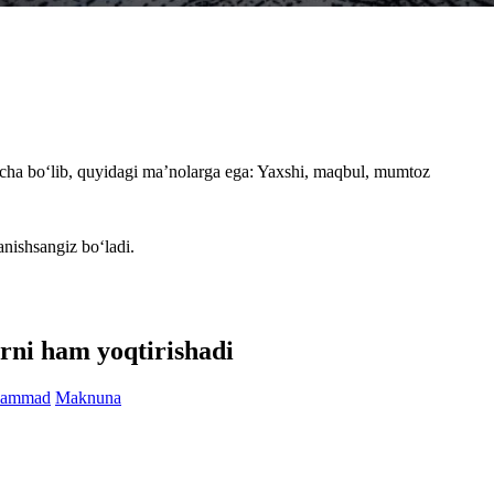
ikcha bo‘lib, quyidagi ma’nolarga ega: Yaxshi, maqbul, mumtoz
anishsangiz bo‘ladi.
arni ham yoqtirishadi
ammad
Maknuna