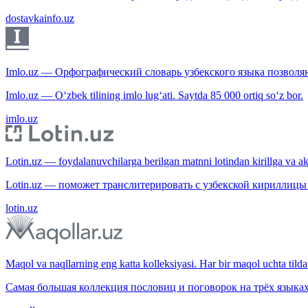
dostavkainfo.uz
Imlo.uz — Орфографический словарь узбекского языка позволяю
Imlo.uz — O‘zbek tilining imlo lug‘ati. Saytda 85 000 ortiq so‘z bor.
imlo.uz
Lotin.uz — foydalanuvchilarga berilgan matnni lotindan kirillga va aksi
Lotin.uz — поможет транслитерировать с узбекской кириллицы 
lotin.uz
Maqol va naqllarning eng katta kolleksiyasi. Har bir maqol uchta tilda 
Самая большая коллекция пословиц и поговорок на трёх языках