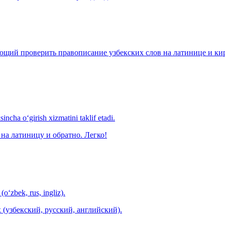
щий проверить правописание узбекских слов на латинице и кири
ncha o‘girish xizmatini taklif etadi.
на латиницу и обратно. Легко!
(o‘zbek, rus, ingliz).
 (узбекский, русский, английский).