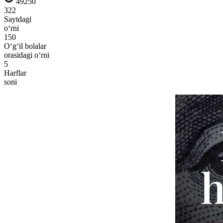
49250
322
Saytdagi
o‘rni
150
O‘g‘il bolalar
orasidagi o‘rni
5
Harflar
soni