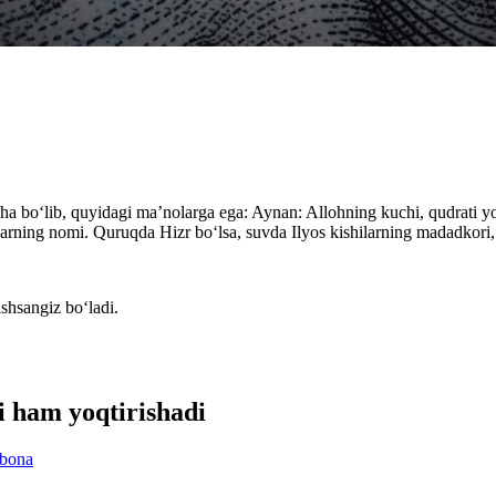
ha bo‘lib, quyidagi ma’nolarga ega: Aynan: Allohning kuchi, qudrati yok
barning nomi. Quruqda Hizr bo‘lsa, suvda Ilyos kishilarning madadkori
ishsangiz bo‘ladi.
ni ham yoqtirishadi
bona