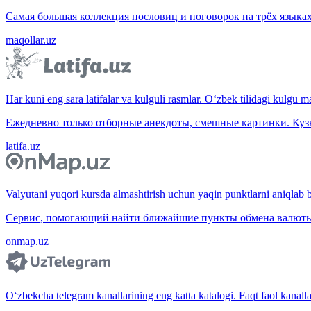
Самая большая коллекция пословиц и поговорок на трёх языках
maqollar.uz
Har kuni eng sara latifalar va kulguli rasmlar. O‘zbek tilidagi kulgu m
Ежедневно только отборные анекдоты, смешные картинки. Куз
latifa.uz
Valyutani yuqori kursda almashtirish uchun yaqin punktlarni aniqlab b
Сервис, помогающий найти ближайшие пункты обмена валюты 
onmap.uz
O‘zbekcha telegram kanallarining eng katta katalogi. Faqt faol kanallar,