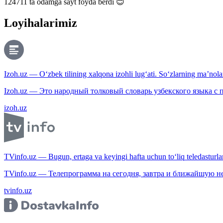
124711
ta odamga sayt foyda berdi 😊
Loyihalarimiz
Izoh.uz — O‘zbek tilining xalqona izohli lug‘ati. So‘zlarning ma’nolari
Izoh.uz — Это народный толковый словарь узбекского языка с
izoh.uz
TVinfo.uz — Bugun, ertaga va keyingi hafta uchun to‘liq teledasturlar
TVinfo.uz — Телепрограмма на сегодня, завтра и ближайшую н
tvinfo.uz