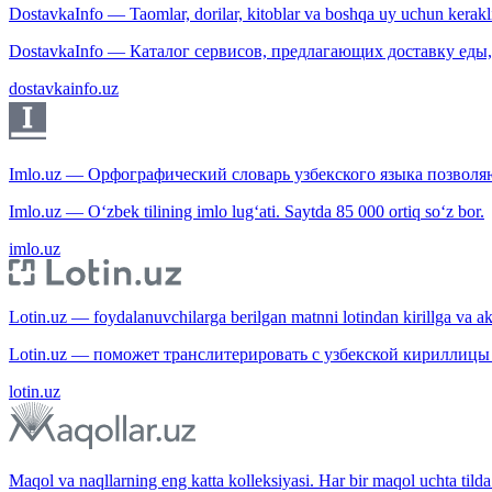
DostavkaInfo — Taomlar, dorilar, kitoblar va boshqa uy uchun kerakli b
DostavkaInfo — Каталог сервисов, предлагающих доставку еды, 
dostavkainfo.uz
Imlo.uz — Орфографический словарь узбекского языка позволяю
Imlo.uz — O‘zbek tilining imlo lug‘ati. Saytda 85 000 ortiq so‘z bor.
imlo.uz
Lotin.uz — foydalanuvchilarga berilgan matnni lotindan kirillga va aksi
Lotin.uz — поможет транслитерировать с узбекской кириллицы 
lotin.uz
Maqol va naqllarning eng katta kolleksiyasi. Har bir maqol uchta tilda 