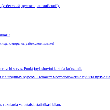
 (узбекский, русский, английский).
arkazi!
ница юмора на узбекском языке!
eruvchi servis. Punkt joylashuvini kartada ko‘rsatadi.
с выгодным курсом. Покажет местоположение пункта прямо на 
 ruknlarda va batafsil statistikasi bilan.