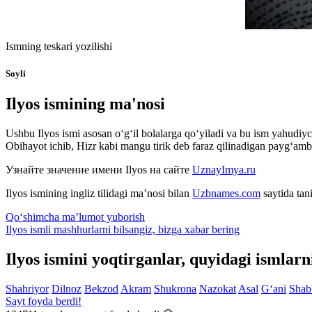
Ismning teskari yozilishi
Soyli
Ilyos ismining ma'nosi
Ushbu Ilyos ismi asosan o‘g‘il bolalarga qo‘yiladi va bu ism yahudiyc
Obihayot ichib, Hizr kabi mangu tirik deb faraz qilinadigan payg‘am
Узнайте значение имени
Ilyos
на сайте
UznayImya.ru
Ilyos
ismining ingliz tilidagi ma’nosi bilan
Uzbnames.com
saytida tan
Qo‘shimcha ma’lumot yuborish
Ilyos ismli mashhurlarni bilsangiz, bizga
xabar bering
Ilyos ismini yoqtirganlar, quyidagi ismlar
Shahriyor
Dilnoz
Bekzod
Akram
Shukrona
Nazokat
Asal
G‘ani
Shab
Sayt foyda berdi!