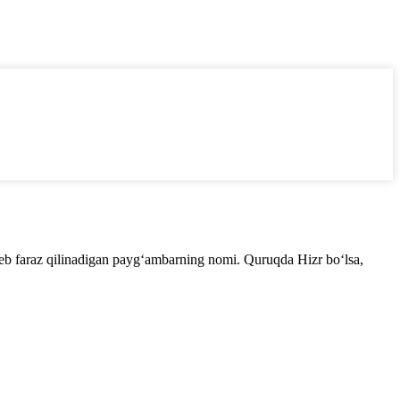
 deb faraz qilinadigan payg‘ambarning nomi. Quruqda Hizr bo‘lsa,