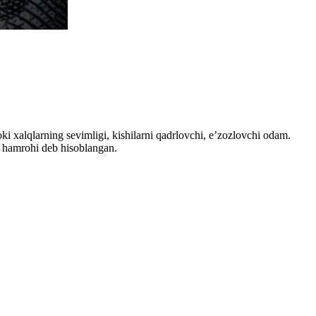
i xalqlarning sevimligi, kishilarni qadrlovchi, e’zozlovchi odam.
, hamrohi deb hisoblangan.