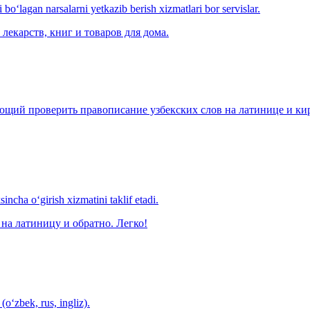
o‘lagan narsalarni yetkazib berish xizmatlari bor servislar.
лекарств, книг и товаров для дома.
щий проверить правописание узбекских слов на латинице и кири
ncha o‘girish xizmatini taklif etadi.
на латиницу и обратно. Легко!
(o‘zbek, rus, ingliz).