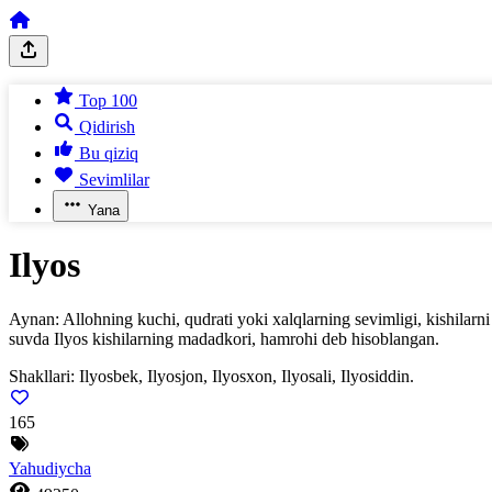
Top 100
Qidirish
Bu qiziq
Sevimlilar
Yana
Ilyos
Aynan: Allohning kuchi, qudrati yoki xalqlarning sevimligi, kishilar
suvda Ilyos kishilarning madadkori, hamrohi deb hisoblangan.
Shakllari:
Ilyosbek, Ilyosjon, Ilyosxon, Ilyosali, Ilyosiddin.
165
Yahudiycha