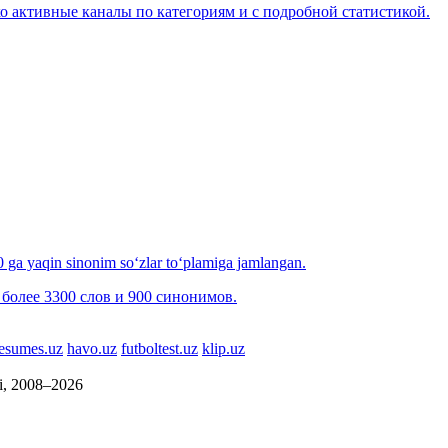
о активные каналы по категориям и с подробной статистикой.
00 ga yaqin sinonim so‘zlar to‘plamiga jamlangan.
более 3300 слов и 900 синонимов.
esumes.uz
havo.uz
futboltest.uz
klip.uz
si, 2008–2026