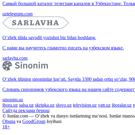
Самый большой каталог телеграм каналов в Узбекистане. Тольк
uztelegram.com
O‘zbek tilida savodli yozishni biz bilan boshlang.
С нами вы научитесь грамотно писать на узбекском языке.
sarlavha.com
O‘zbek tilining sinonimlar lug‘ati. Saytda 3300 tadan ortiq so‘zlar, 9
Словарь синонимов узбекского языка на нашем сайте содержит 
sinonim.uz
ibora.uz
salsa.uz
skripka.uz
slovo.uz
television.uz
vatt.uz
iboralar.uz
r
Сайтда реклама бериш
© Ismlar.com — O‘zbek va dunyo ismlarining ma‘nosi. Ismlar mano
Obuna
va
GoodGroup
loyihasi
18+