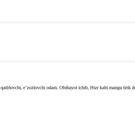
ni qadrlovchi, e’zozlovchi odam. Obihayot ichib, Hizr kabi mangu tirik