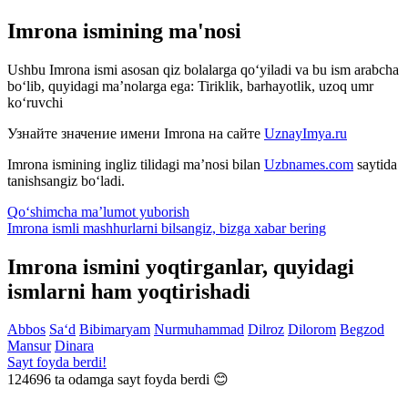
Imrona ismining ma'nosi
Ushbu Imrona ismi asosan qiz bolalarga qo‘yiladi va bu ism arabcha
bo‘lib, quyidagi ma’nolarga ega: Tiriklik, barhayotlik, uzoq umr
ko‘ruvchi
Узнайте значение имени
Imrona
на сайте
UznayImya.ru
Imrona
ismining ingliz tilidagi ma’nosi bilan
Uzbnames.com
saytida
tanishsangiz bo‘ladi.
Qo‘shimcha ma’lumot yuborish
Imrona ismli mashhurlarni bilsangiz, bizga
xabar bering
Imrona ismini yoqtirganlar, quyidagi
ismlarni ham yoqtirishadi
Abbos
Sa‘d
Bibimaryam
Nurmuhammad
Dilroz
Dilorom
Begzod
Mansur
Dinara
Sayt foyda berdi!
124696
ta odamga sayt foyda berdi 😊