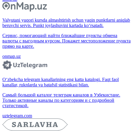
Valyutani yuqori kursda almashtirish uchun yaqin punktlarni aniqlab
beruvchi servis. Punkt joylashuvini kartada ko‘rsatadi.
Сервис, помогающий найти ближайшие пункты обмена
валюты с выгодным курсом. Покажет местоположение пункта
прямо на карте.
onmap.uz
O‘zbekcha telegram kanallarining eng katta katalogi. Faqt faol
kanallar, ruknlarda va batafsil statistikasi bilan.
Самый большой каталог телеграм каналов в Узбекистане.
Только активные каналы по категориям и с подробной
статистикой.
uztelegram.com