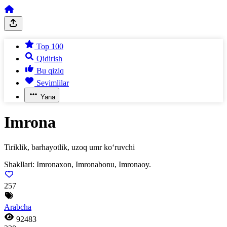
Top 100
Qidirish
Bu qiziq
Sevimlilar
Yana
Imrona
Tiriklik, barhayotlik, uzoq umr ko‘ruvchi
Shakllari:
Imronaxon, Imronabonu, Imronaoy.
257
Arabcha
92483