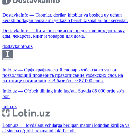
DostavkaInfo — Taomlar, dorilar, kitoblar va boshqa uy uchun
kerakli bo‘lagan narsalarni yetkazib berish xizmatlari bor servislar.
DostavkaInfo — Каталог сервисов, предлагающих доставку
еды, лекарств, книг и товаров для дома.
dostavkainfo.uz
Imlo.uz — Орфографический словарь узбекского языка
позволяющий проверить правописание узбекских слов на
латинице и кириллице. В базе более 87 000 слов.
Imlo.uz — O‘zbek tilining imlo lug‘ati. Saytda 85 000 ortiq so‘z
bor.
imlo.uz
Lotin.uz — foydalanuvchilarga berilgan matnni lotindan kirillga va
aksincha o‘girish xizmatini taklif etadi.