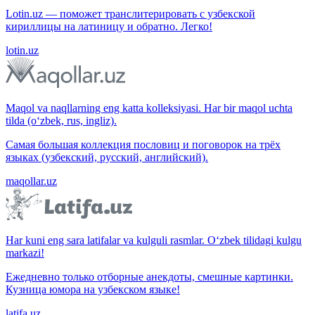
Lotin.uz — поможет транслитерировать с узбекской
кириллицы на латиницу и обратно. Легко!
lotin.uz
Maqol va naqllarning eng katta kolleksiyasi. Har bir maqol uchta
tilda (o‘zbek, rus, ingliz).
Самая большая коллекция пословиц и поговорок на трёх
языках (узбекский, русский, английский).
maqollar.uz
Har kuni eng sara latifalar va kulguli rasmlar. O‘zbek tilidagi kulgu
markazi!
Ежедневно только отборные анекдоты, смешные картинки.
Кузница юмора на узбекском языке!
latifa.uz