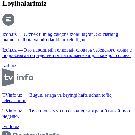
Loyihalarimiz
Izoh.uz — O‘zbek tilining xalqona izohli lug‘ati. So‘zlarning
ma’nolari, ibora va misollar bilan keltirilgan.
Izoh.uz — Это народный толковый словарь узбекского языка с
подробными определениями и примерами для каждого слова.
izoh.uz
TVinfo.uz — Bugun, ertaga va keyingi hafta uchun to‘liq
teledasturlar.
TVinfo.uz — Телепрограмма на сегодня, завтра и ближайшую
неделю.
tvinfo.uz