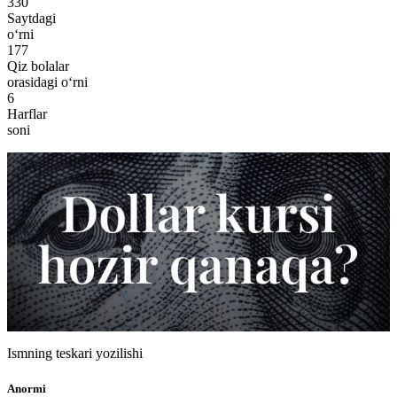
330
Saytdagi
o‘rni
177
Qiz bolalar
orasidagi o‘rni
6
Harflar
soni
Ismning teskari yozilishi
Anormi