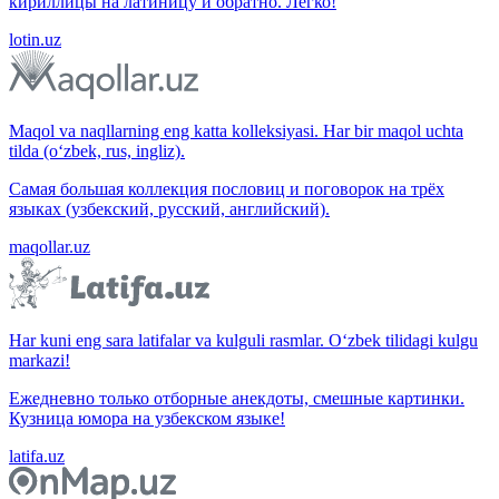
кириллицы на латиницу и обратно. Легко!
lotin.uz
Maqol va naqllarning eng katta kolleksiyasi. Har bir maqol uchta
tilda (o‘zbek, rus, ingliz).
Самая большая коллекция пословиц и поговорок на трёх
языках (узбекский, русский, английский).
maqollar.uz
Har kuni eng sara latifalar va kulguli rasmlar. O‘zbek tilidagi kulgu
markazi!
Ежедневно только отборные анекдоты, смешные картинки.
Кузница юмора на узбекском языке!
latifa.uz