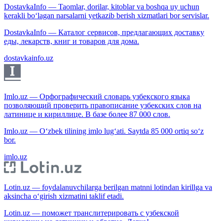
DostavkaInfo — Taomlar, dorilar, kitoblar va boshqa uy uchun
kerakli bo‘lagan narsalarni yetkazib berish xizmatlari bor servislar.
DostavkaInfo — Каталог сервисов, предлагающих доставку
еды, лекарств, книг и товаров для дома.
dostavkainfo.uz
Imlo.uz — Орфографический словарь узбекского языка
позволяющий проверить правописание узбекских слов на
латинице и кириллице. В базе более 87 000 слов.
Imlo.uz — O‘zbek tilining imlo lug‘ati. Saytda 85 000 ortiq so‘z
bor.
imlo.uz
Lotin.uz — foydalanuvchilarga berilgan matnni lotindan kirillga va
aksincha o‘girish xizmatini taklif etadi.
Lotin.uz — поможет транслитерировать с узбекской