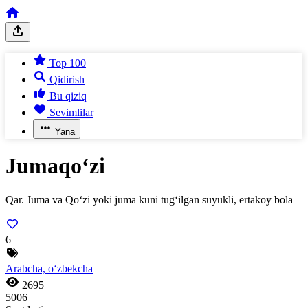
Top 100
Qidirish
Bu qiziq
Sevimlilar
Yana
Jumaqo‘zi
Qar. Juma va Qo‘zi yoki juma kuni tug‘ilgan suyukli, ertakoy bola
6
Arabcha, o‘zbekcha
2695
5006