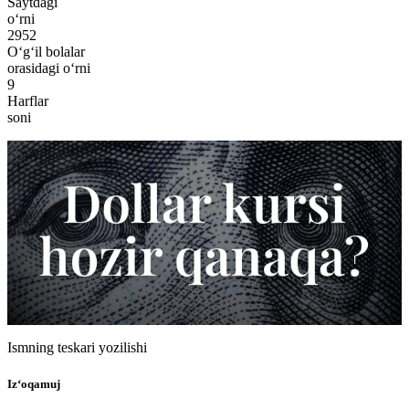
Saytdagi
o‘rni
2952
O‘g‘il bolalar
orasidagi o‘rni
9
Harflar
soni
Ismning teskari yozilishi
Iz‘oqamuj