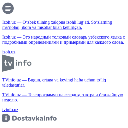
Izoh.uz — O‘zbek tilining xalqona izohli lug‘ati. So‘zlarning
ma’nolari, ibora va misollar bilan keltirilgan.
Izoh.uz — Это народный толковый словарь узбекского языка с
подробными определениями и примерами для каждого слова.
izoh.uz
TVinfo.uz — Bugun, ertaga va keyingi hafta uchun to‘liq
teledasturlar.
TVinfo.uz — Телепрограмма на сегодня, завтра и ближайшую
неделю.
tvinfo.uz