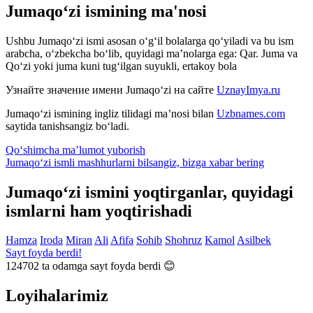
Jumaqo‘zi ismining ma'nosi
Ushbu Jumaqo‘zi ismi asosan o‘g‘il bolalarga qo‘yiladi va bu ism
arabcha, o‘zbekcha bo‘lib, quyidagi ma’nolarga ega: Qar. Juma va
Qo‘zi yoki juma kuni tug‘ilgan suyukli, ertakoy bola
Узнайте значение имени
Jumaqo‘zi
на сайте
UznayImya.ru
Jumaqo‘zi
ismining ingliz tilidagi ma’nosi bilan
Uzbnames.com
saytida tanishsangiz bo‘ladi.
Qo‘shimcha ma’lumot yuborish
Jumaqo‘zi ismli mashhurlarni bilsangiz, bizga
xabar bering
Jumaqo‘zi ismini yoqtirganlar, quyidagi
ismlarni ham yoqtirishadi
Hamza
Iroda
Miran
Ali
Afifa
Sohib
Shohruz
Kamol
Asilbek
Sayt foyda berdi!
124702
ta odamga sayt foyda berdi 😊
Loyihalarimiz