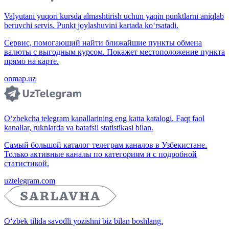
Valyutani yuqori kursda almashtirish uchun yaqin punktlarni aniqlab
beruvchi servis. Punkt joylashuvini kartada ko‘rsatadi.
Сервис, помогающий найти ближайшие пункты обмена
валюты с выгодным курсом. Покажет местоположение пункта
прямо на карте.
onmap.uz
O‘zbekcha telegram kanallarining eng katta katalogi. Faqt faol
kanallar, ruknlarda va batafsil statistikasi bilan.
Самый большой каталог телеграм каналов в Узбекистане.
Только активные каналы по категориям и с подробной
статистикой.
uztelegram.com
O‘zbek tilida savodli yozishni biz bilan boshlang.